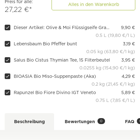
Preis für alle:
Alles in den Warenkorb
27,22 €*
Dieser Artikel: Olive & Moi Flüssigseife Granatapfel & Ingwer
9,90 €
0.5 L (19,80 €/1 L)
Lebensbaum Bio Pfeffer bunt
3,19 €
0.05 kg (63,80 €/1 kg)
Salus Bio Cistus Thymian Tee, 15 Filterbeutel
3,95 €
0.0255 kg (154,90 €/1 kg)
BIOASIA Bio Miso-Suppenpaste (Aka)
4,29 €
0.2 kg (21,45 €/1 kg)
Rapunzel Bio Fiore Divino IGT Veneto
5,89 €
0.75 L (7,85 €/1 L)
0
Beschreibung
Bewertungen
FAQ