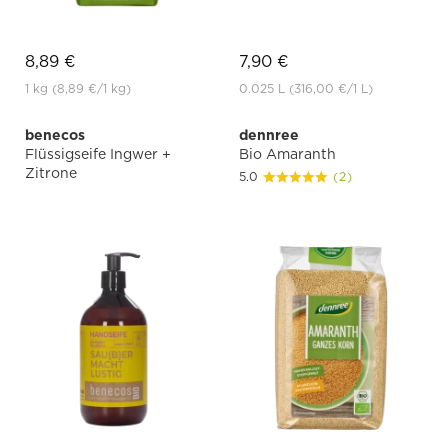
8,89 €
7,90 €
1 kg
(8,89 €
/1 kg)
0.025 L
(316,00 €
/1 L)
benecos
dennree
Flüssigseife Ingwer +
Bio Amaranth
Zitrone
5.0
(2)