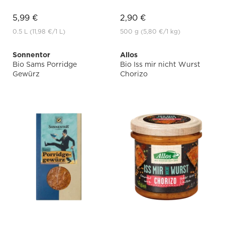
5,99 €
2,90 €
0.5 L
(11,98 €
/1 L)
500 g
(5,80 €
/1 kg)
Sonnentor
Allos
Bio Sams Porridge
Bio Iss mir nicht Wurst
Gewürz
Chorizo