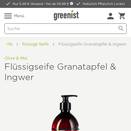
Nur 5,49 € Versand -
frei ab 59,99 €
Natürlich Pflanzlich Lecker
Menü
Seife
flüssige Seife
Flüssigseife Granatapfel & Ingwer
Olive & Moi
Flüssigseife Granatapfel &
Ingwer