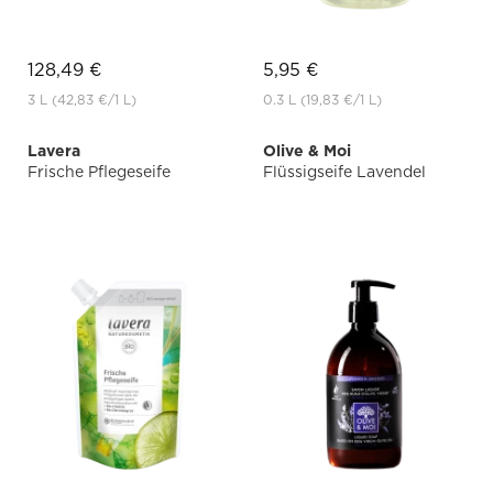
128,49 €
5,95 €
3 L
(42,83 €
/1 L)
0.3 L
(19,83 €
/1 L)
Lavera
Olive & Moi
Frische Pflegeseife
Flüssigseife Lavendel