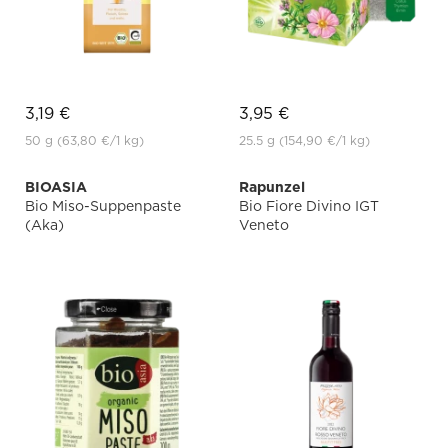
3,19 €
3,95 €
50 g
(63,80 €
/1 kg)
25.5 g
(154,90 €
/1 kg)
BIOASIA
Rapunzel
Bio Miso-Suppenpaste
Bio Fiore Divino IGT
(Aka)
Veneto