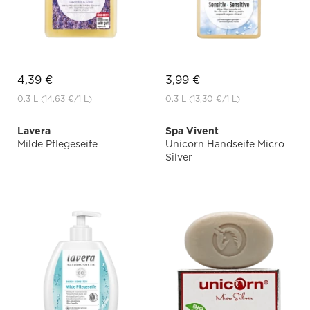
4,39 €
3,99 €
0.3 L
(14,63 €
/1 L)
0.3 L
(13,30 €
/1 L)
Lavera
Spa Vivent
Milde Pflegeseife
Unicorn Handseife Micro
Silver