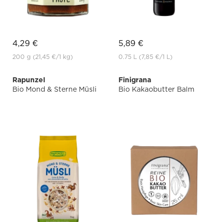
4,29 €
5,89 €
200 g
(21,45 €
/1 kg)
0.75 L
(7,85 €
/1 L)
Rapunzel
Finigrana
Bio Mond & Sterne Müsli
Bio Kakaobutter Balm