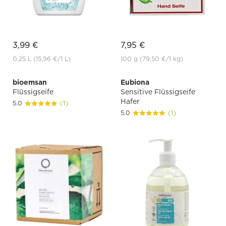
3,99 €
7,95 €
0.25 L
(15,96 €
/1 L)
100 g
(79,50 €
/1 kg)
bioemsan
Eubiona
Flüssigseife
Sensitive Flüssigseife
Hafer
5.0
(1)
5.0
(1)