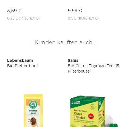
3,59 €
9,99 €
0.25 L
(14,36 €
/1 L)
0.5 L
(19,98 €
/1 L)
Kunden kauften auch
Lebensbaum
Salus
Bio Pfeffer bunt
Bio Cistus Thymian Tee, 15
Filterbeutel