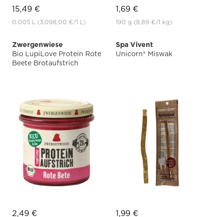
15,49 €
1,69 €
0.005 L
(3.098,00 €
/1 L)
190 g
(8,89 €
/1 kg)
Zwergenwiese
Spa Vivent
Bio LupiLove Protein Rote
Unicorn® Miswak
Beete Brotaufstrich
2,49 €
1,99 €