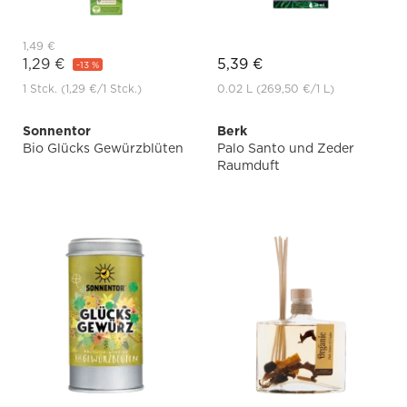
1,49 €
1,29 €
5,39 €
-13 %
1 Stck.
(1,29 €
/1 Stck.)
0.02 L
(269,50 €
/1 L)
Sonnentor
Berk
Bio Glücks Gewürzblüten
Palo Santo und Zeder
Raumduft