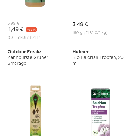
5,99 €
3,49 €
4,49 €
-25 %
160 g
(21,81 €
/1 kg)
0.3 L
(14,97 €
/1 L)
Outdoor Freakz
Hübner
Zahnbürste Grüner
Bio Baldrian Tropfen, 20
Smaragd
ml