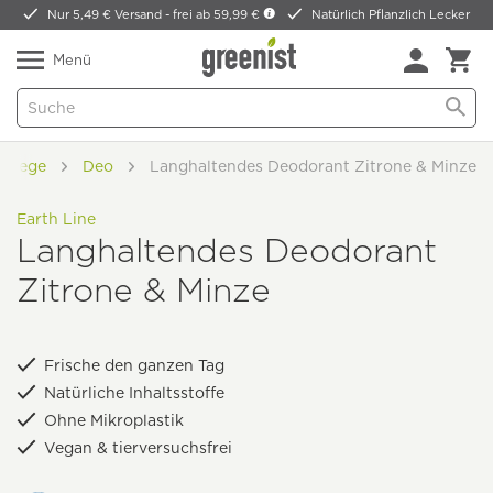
Nur 5,49 € Versand -
frei ab 59,99 €
Natürlich Pflanzlich Lecker
Menü
pflege
Deo
Langhaltendes Deodorant Zitrone & Minze
Earth Line
Langhaltendes Deodorant
Zitrone & Minze
Frische den ganzen Tag
Natürliche Inhaltsstoffe
Ohne Mikroplastik
Vegan & tierversuchsfrei