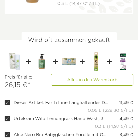
0.3 L
(14,97 €* / 1 L)
Wird oft zusammen gekauft
Preis für alle:
Alles in den Warenkorb
26,15 €*
Dieser Artikel: Earth Line Langhaltendes Deodorant Zitrone & Minze
11,49 €
0.05 L (229,80 €/1 L)
Urtekram Wild Lemongrass Hand Wash, 300 ml
4,49 €
0.3 L (14,97 €/1 L)
Alce Nero Bio Babygläschen Forelle mit Gemüse, 160g
3,49 €