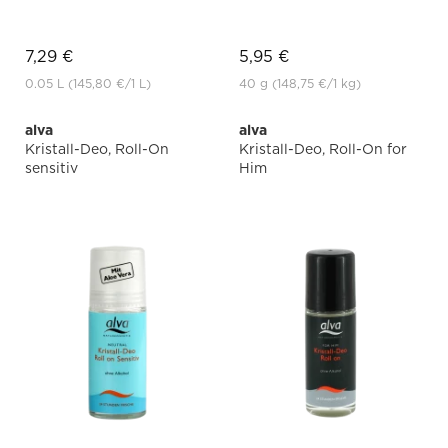
7,29 €
5,95 €
0.05 L
(145,80 €
/1 L)
40 g
(148,75 €
/1 kg)
alva
alva
Kristall-Deo, Roll-On
Kristall-Deo, Roll-On for
sensitiv
Him