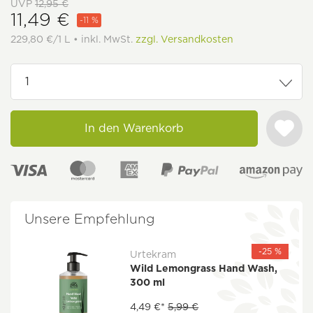
UVP
12,95 €
11,49 €
-11 %
229,80 €/1 L • inkl. MwSt.
zzgl. Versandkosten
In den Warenkorb
Unsere Empfehlung
-25 %
Urtekram
Wild Lemongrass Hand Wash,
300 ml
4,49 €*
5,99 €