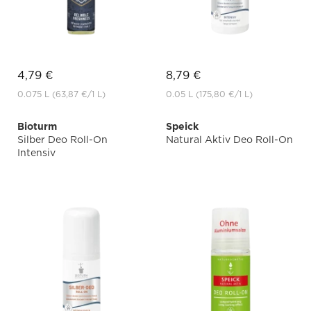
4,79 €
8,79 €
0.075 L
(63,87 €
/1 L)
0.05 L
(175,80 €
/1 L)
Bioturm
Speick
Silber Deo Roll-On
Natural Aktiv Deo Roll-On
Intensiv