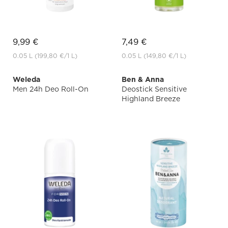
9,99 €
7,49 €
0.05 L
(199,80 €
/1 L)
0.05 L
(149,80 €
/1 L)
Weleda
Ben & Anna
Men 24h Deo Roll-On
Deostick Sensitive
Highland Breeze