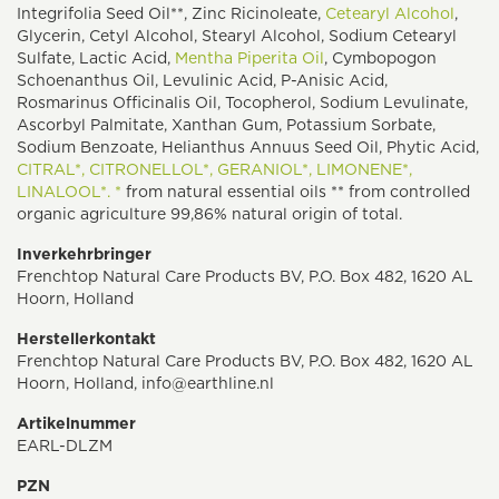
Integrifolia Seed Oil**, Zinc Ricinoleate,
Cetearyl Alcohol
,
Glycerin, Cetyl Alcohol, Stearyl Alcohol, Sodium Cetearyl
Sulfate, Lactic Acid,
Mentha Piperita Oil
, Cymbopogon
Schoenanthus Oil, Levulinic Acid, P-Anisic Acid,
Rosmarinus Officinalis Oil, Tocopherol, Sodium Levulinate,
Ascorbyl Palmitate, Xanthan Gum, Potassium Sorbate,
Sodium Benzoate, Helianthus Annuus Seed Oil, Phytic Acid,
CITRAL*,
CITRONELLOL*,
GERANIOL*,
LIMONENE*,
LINALOOL*. *
from natural essential oils ** from controlled
organic agriculture 99,86% natural origin of total.
Inverkehrbringer
Frenchtop Natural Care Products BV, P.O. Box 482, 1620 AL
Hoorn, Holland
Herstellerkontakt
Frenchtop Natural Care Products BV, P.O. Box 482, 1620 AL
Hoorn, Holland,
info@earthline.nl
Artikelnummer
EARL-DLZM
PZN