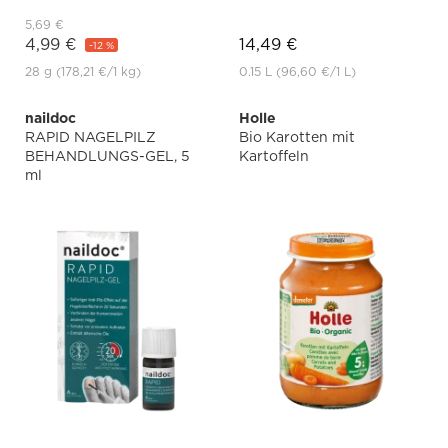
5,69 €
4,99 €
14,49 €
-12 %
28 g
(178,21 €
/1 kg)
0.15 L
(96,60 €
/1 L)
naildoc
Holle
RAPID NAGELPILZ
Bio Karotten mit
BEHANDLUNGS-GEL, 5
Kartoffeln
ml