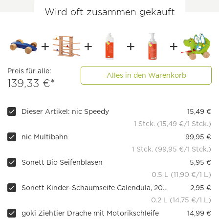
Wird oft zusammen gekauft
Preis für alle:
Alles in den Warenkorb
139,33 €*
Dieser Artikel: nic Speedy
15,49 €
1 Stck. (15,49 €/1 Stck.)
nic Multibahn
99,95 €
1 Stck. (99,95 €/1 Stck.)
Sonett Bio Seifenblasen
5,95 €
0.5 L (11,90 €/1 L)
Sonett Kinder-Schaumseife Calendula, 200 ml
2,95 €
0.2 L (14,75 €/1 L)
goki Ziehtier Drache mit Motorikschleife
14,99 €