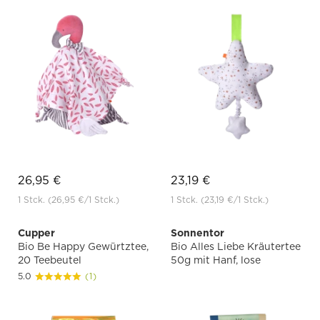
26,95 €
23,19 €
1 Stck.
(26,95 €
/1 Stck.)
1 Stck.
(23,19 €
/1 Stck.)
Cupper
Sonnentor
Bio Be Happy Gewürtztee,
Bio Alles Liebe Kräutertee
20 Teebeutel
50g mit Hanf, lose
5.0
(1)