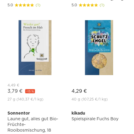
5.0
(1)
5.0
(1)
4,49 €
3,79 €
4,29 €
-15 %
27 g
(140,37 €
/1 kg)
40 g
(107,25 €
/1 kg)
Sonnentor
kikadu
Laune gut, alles gut Bio-
Spielspirale Fuchs Boy
Früchte-
Rooibosmischung, 18