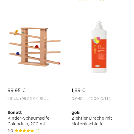
99,95 €
1,89 €
1 Stck.
(99,95 €
/1 Stck.)
0.045 L
(42,00 €
/1 L)
Sonett
goki
Kinder-Schaumseife
Ziehtier Drache mit
Calendula, 200 ml
Motorikschleife
5.0
(2)