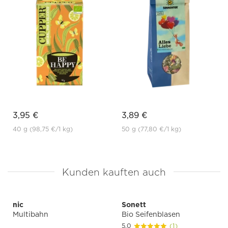
3,95 €
3,89 €
40 g
(98,75 €
/1 kg)
50 g
(77,80 €
/1 kg)
Kunden kauften auch
nic
Sonett
Multibahn
Bio Seifenblasen
5.0
(1)