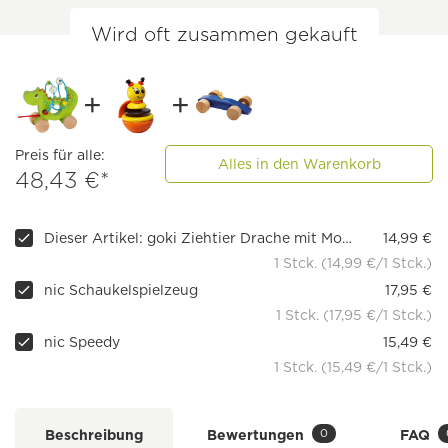
Wird oft zusammen gekauft
Preis für alle:
Alles in den Warenkorb
48,43 €*
Dieser Artikel: goki Ziehtier Drache mit Motorikschleife
14,99 €
1 Stck. (14,99 €/1 Stck.)
nic Schaukelspielzeug
17,95 €
1 Stck. (17,95 €/1 Stck.)
nic Speedy
15,49 €
1 Stck. (15,49 €/1 Stck.)
0
Beschreibung
Bewertungen
FAQ