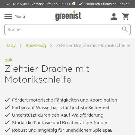
Nur 5,49 € Versand -
frei ab 59,99 €
Natürlich Pflanzlich Lecker
Menü
 & Baby
Spielzeug
Ziehtier Drache mit Motorikschleife
goki
Ziehtier Drache mit
Motorikschleife
Fördert motorische Fähigkeiten und Koordination
Farben auf Wasserbasis für höchste Sicherheit
Unterstützt durch den Kauf Waldförderung
Stärkt die Fantasie und Kreativität der Kinder
Robust und langlebig für unendlichen Spielspaß