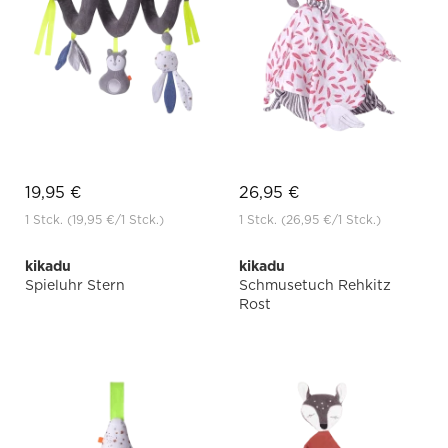
19,95 €
26,95 €
1 Stck.
(19,95 €
/1 Stck.)
1 Stck.
(26,95 €
/1 Stck.)
kikadu
kikadu
Spieluhr Stern
Schmusetuch Rehkitz
Rost