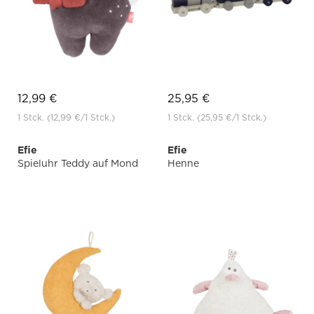
12,99 €
25,95 €
1 Stck.
(12,99 €
/1 Stck.)
1 Stck.
(25,95 €
/1 Stck.)
Efie
Efie
Spieluhr Teddy auf Mond
Henne