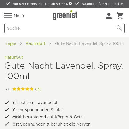
Nur 5,49 € Versand -
frei ab 59,99 €
Natürlich Pflanzlich Lecker
Menü
herapie
Raumduft
Gute Nacht Lavendel, Spray, 100ml
NaturGut
Gute Nacht Lavendel, Spray,
100ml
5.0
(3)
mit echtem Lavendelöl
für entspannenden Schlaf
wirkt beruhigend auf Körper & Geist
löst Spannungen & beruhigt die Nerven