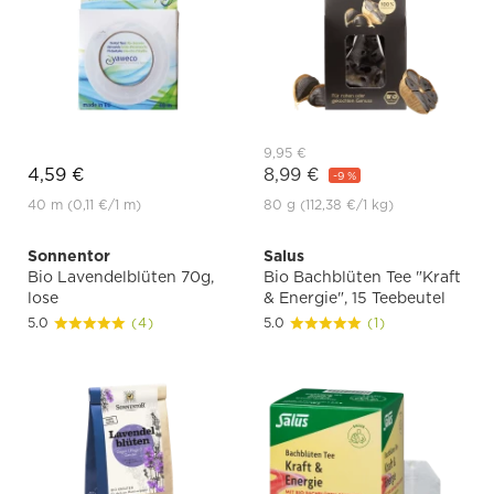
9,95 €
4,59 €
8,99 €
-9 %
40 m
(0,11 €
/1 m)
80 g
(112,38 €
/1 kg)
Sonnentor
Salus
Bio Lavendelblüten 70g,
Bio Bachblüten Tee "Kraft
lose
& Energie", 15 Teebeutel
5.0
(4)
5.0
(1)