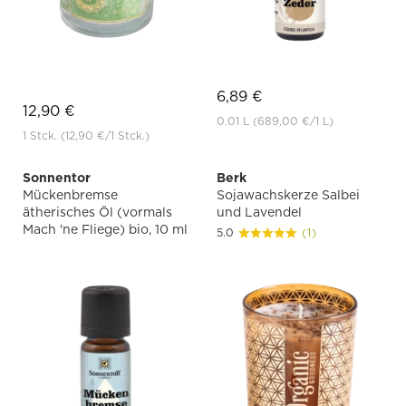
6,89 €
12,90 €
0.01 L
(689,00 €
/1 L)
1 Stck.
(12,90 €
/1 Stck.)
Sonnentor
Berk
Mückenbremse
Sojawachskerze Salbei
ätherisches Öl (vormals
und Lavendel
Mach 'ne Fliege) bio, 10 ml
5.0
(1)