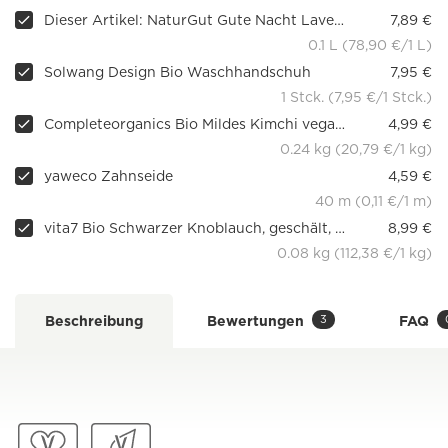
Dieser Artikel: NaturGut Gute Nacht Lavendel, Spray, 100ml
7,89 €
0.1 L (78,90 €/1 L)
Solwang Design Bio Waschhandschuh
7,95 €
1 Stck. (7,95 €/1 Stck.)
Completeorganics Bio Mildes Kimchi vegan fermentiert, 240 g
4,99 €
0.24 kg (20,79 €/1 kg)
yaweco Zahnseide
4,59 €
40 m (0,11 €/1 m)
vita7 Bio Schwarzer Knoblauch, geschält, 80g
8,99 €
0.08 kg (112,38 €/1 kg)
3
Beschreibung
Bewertungen
FAQ