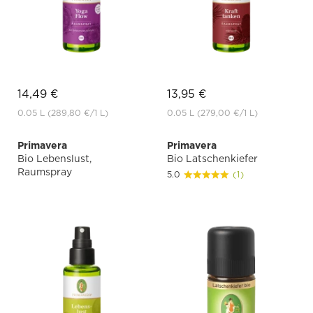
14,49 €
13,95 €
0.05 L
(289,80 €
/1 L)
0.05 L
(279,00 €
/1 L)
Primavera
Primavera
Bio Lebenslust,
Bio Latschenkiefer
Raumspray
5.0
(1)