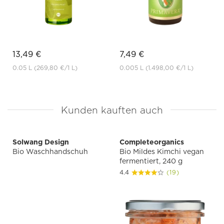
13,49 €
7,49 €
0.05 L
(269,80 €
/1 L)
0.005 L
(1.498,00 €
/1 L)
Kunden kauften auch
Solwang Design
Completeorganics
Bio Waschhandschuh
Bio Mildes Kimchi vegan
fermentiert, 240 g
4.4
(19)