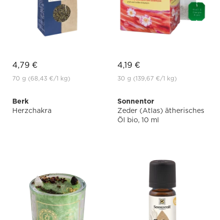
4,79 €
4,19 €
70 g
(68,43 €
/1 kg)
30 g
(139,67 €
/1 kg)
Berk
Sonnentor
Herzchakra
Zeder (Atlas) ätherisches
Öl bio, 10 ml