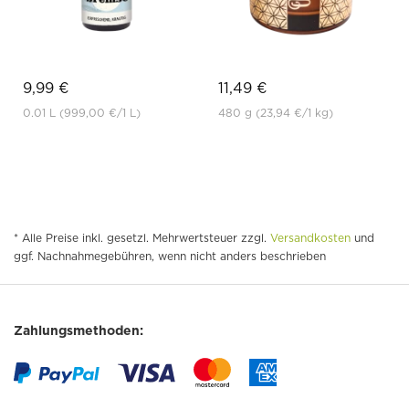
9,99 €
11,49 €
0.01 L
(999,00 €
/1 L)
480 g
(23,94 €
/1 kg)
* Alle Preise inkl. gesetzl. Mehrwertsteuer zzgl.
Versandkosten
und
ggf. Nachnahmegebühren, wenn nicht anders beschrieben
Zahlungsmethoden: