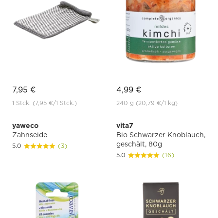
7,95 €
4,99 €
1 Stck.
(7,95 €
/1 Stck.)
240 g
(20,79 €
/1 kg)
yaweco
vita7
Zahnseide
Bio Schwarzer Knoblauch,
geschält, 80g
5.0
(3)
5.0
(16)