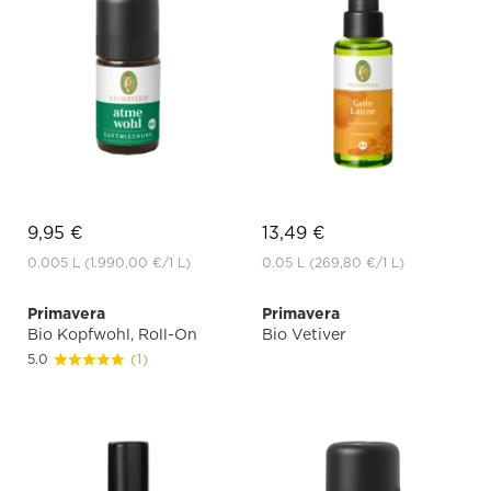
9,95 €
13,49 €
0.005 L
(1.990,00 €
/1 L)
0.05 L
(269,80 €
/1 L)
Primavera
Primavera
Bio Kopfwohl, Roll-On
Bio Vetiver
5.0
(1)