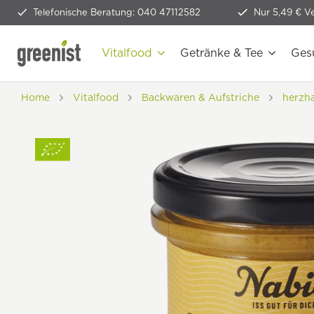
Telefonische Beratung: 040 47112582
Nur 5,49 € V
Vitalfood
Getränke & Tee
Ges
Home
Vitalfood
Backwaren & Aufstriche
herzha