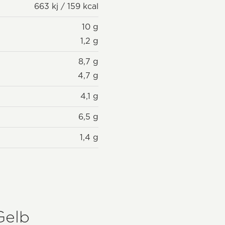
663 kj / 159 kcal
10 g
1,2 g
8,7 g
4,7 g
4,1 g
6,5 g
1,4 g
Gelb