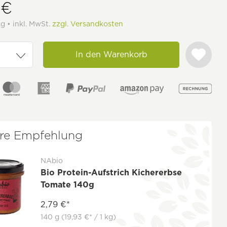
 €
kg • inkl. MwSt.
zzgl. Versandkosten
In den Warenkorb
re Empfehlung
NAbio
Bio Protein-Aufstrich Kichererbse
Tomate 140g
2,79 €*
140 g
(19,93 €* / 1 kg)