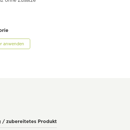
nz ohne Zusätze
orie
ter anwenden
g / zubereitetes Produkt