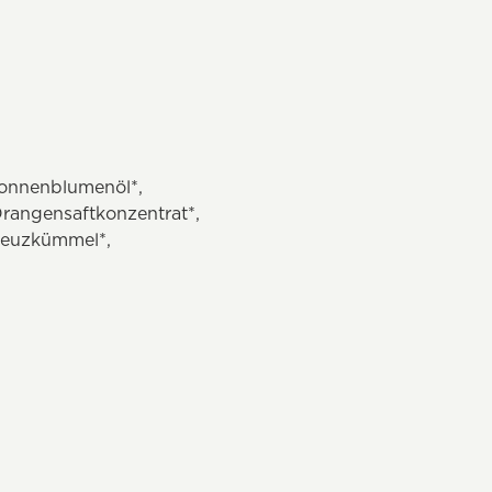
Sonnenblumenöl*,
Orangensaftkonzentrat*,
Kreuzkümmel*,