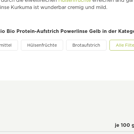
n durch die eiweißreichen
Hülsenfrüchte
erreichen and ga
inse Kurkuma ist wunderbar cremig und mild.
io Bio Protein-Aufstrich Powerlinse Gelb in der Kateg
mittel
Hülsenfrüchte
Brotaufstrich
Alle Fil
je 100 