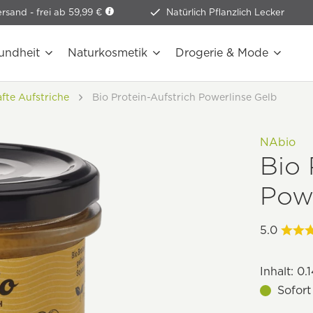
ersand -
frei ab 59,99 €
Natürlich Pflanzlich Lecker
undheit
Naturkosmetik
Drogerie & Mode
fte Aufstriche
Bio Protein-Aufstrich Powerlinse Gelb
NAbio
Bio 
Powe
5.0
Inhalt:
0.1
Sofort