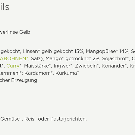
ls
werlinse Gelb
gekocht, Linsen* gelb gekocht 15%, Mangopüree* 14%, 
ABOHNEN*,
Salz), Mango* getrocknet 2%, Sojaschrot*, 
t*,
Curry
*, Maisstärke*, Ingwer*, Zwiebeln*, Koriander*, 
rkernmehl*; Kardamom*, Kurkuma*
ischer Erzeugung
 Gemüse-, Reis- oder Pastagerichten.