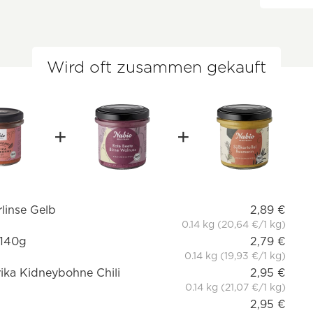
Wird oft zusammen gekauft
rlinse Gelb
2,89 €
0.14 kg (20,64 €/1 kg)
 140g
2,79 €
0.14 kg (19,93 €/1 kg)
rika Kidneybohne Chili
2,95 €
0.14 kg (21,07 €/1 kg)
2,95 €