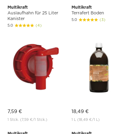
Multikraft
Multikraft
Auslaufhahn für 25 Liter
Terrafert Boden
Kanister
5.0
(3)
5.0
(4)
7,59 €
18,49 €
1 Stck.
(7,59 €
/1 Stck.)
1 L
(18,49 €
/1 L)
Multikraft
Multikraft