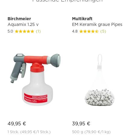
Birchmeier
Multikraft
Aquamix 1.25 v
EM Keramik graue Pipes
5.0
(1)
4.8
(5)
49,95 €
39,95 €
1 Stck.
(49,95 €
/1 Stck.)
500 g
(79,90 €
/1 kg)