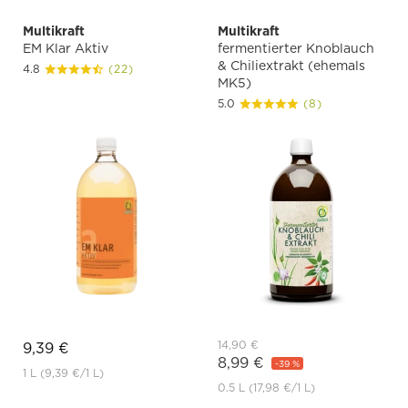
Multikraft
Multikraft
EM Klar Aktiv
fermentierter Knoblauch
& Chiliextrakt (ehemals
4.8
(22)
MK5)
5.0
(8)
14,90 €
9,39 €
8,99 €
-39 %
1 L
(9,39 €
/1 L)
0.5 L
(17,98 €
/1 L)