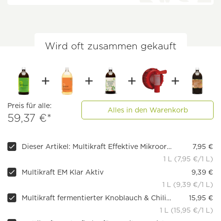
Wird oft zusammen gekauft
Preis für alle:
Alles in den Warenkorb
59,37 €*
Dieser Artikel: Multikraft Effektive Mikroorganismen Aktiv (EMa), 1 l
7,95 €
1 L (7,95 €/1 L)
Multikraft EM Klar Aktiv
9,39 €
1 L (9,39 €/1 L)
Multikraft fermentierter Knoblauch & Chiliextrakt (ehemals MK5)
15,95 €
1 L (15,95 €/1 L)