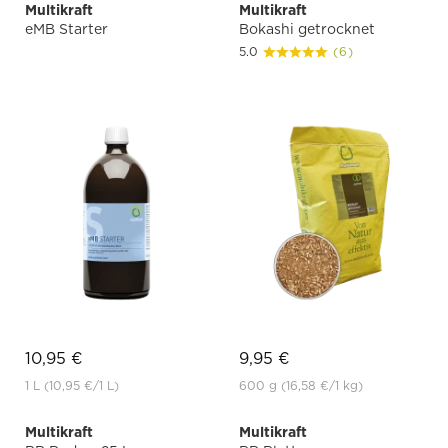
Multikraft
Multikraft
eMB Starter
Bokashi getrocknet
5.0
(6)
10,95 €
9,95 €
1 L
(10,95 €
/1 L)
600 g
(16,58 €
/1 kg)
Multikraft
Multikraft