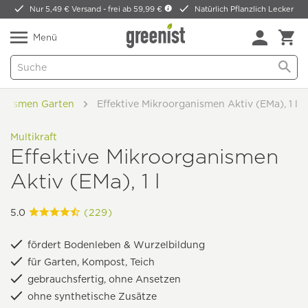
Nur 5,49 € Versand -
frei ab 59,99 €
Natürlich Pflanzlich Lecker
Menü
ganismen Garten
Effektive Mikroorganismen Aktiv (EMa), 1 l
Multikraft
Effektive Mikroorganismen
Aktiv (EMa), 1 l
5.0
(229)
fördert Bodenleben & Wurzelbildung
für Garten, Kompost, Teich
gebrauchsfertig, ohne Ansetzen
ohne synthetische Zusätze