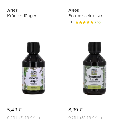
Aries
Aries
Kräuterdünger
Brennesselextrakt
5.0
(5)
5,49 €
8,99 €
0.25 L
(21,96 €
/1 L)
0.25 L
(35,96 €
/1 L)