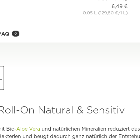
6,49 €
0.05 L (129,80 €/1 L)
FAQ
0
oll-On Natural & Sensitiv
it Bio-
Aloe Vera
und natürlichen Mineralien reduziert d
akterien und beugt dadurch ganz natürlich der Entste