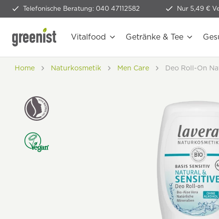
Telefonische Beratung: 040 47112582
Nur 5,49 € V
Vitalfood
Getränke & Tee
Ges
Home
Naturkosmetik
Men Care
Deo Roll-On Nat