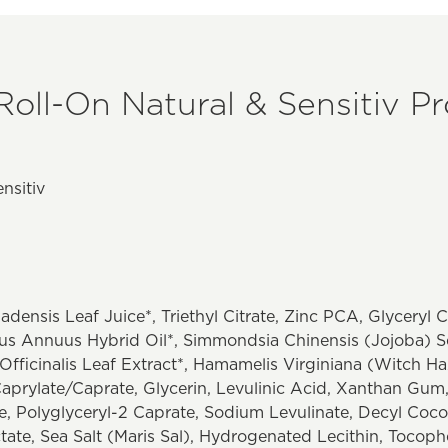
oll-On Natural & Sensitiv Pr
nsitiv
ensis Leaf Juice*, Triethyl Citrate, Zinc PCA, Glyceryl C
thus Annuus Hybrid Oil*, Simmondsia Chinensis (Jojoba) S
fficinalis Leaf Extract*, Hamamelis Virginiana (Witch Haz
aprylate/Caprate, Glycerin, Levulinic Acid, Xanthan Gu
e, Polyglyceryl-2 Caprate, Sodium Levulinate, Decyl Coco
ate, Sea Salt (Maris Sal), Hydrogenated Lecithin, Tocoph