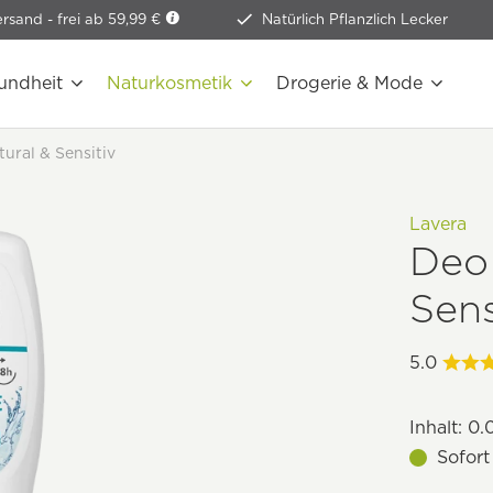
ersand -
frei ab 59,99 €
Natürlich Pflanzlich Lecker
undheit
Naturkosmetik
Drogerie & Mode
ural & Sensitiv
Lavera
Deo 
Sens
5.0
Inhalt:
0.0
Sofort