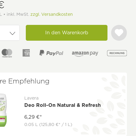
 €
L • inkl. MwSt.
zzgl. Versandkosten
In den Warenkorb
re Empfehlung
Lavera
Deo Roll-On Natural & Refresh
6,29 €*
0.05 L
(125,80 €* / 1 L)