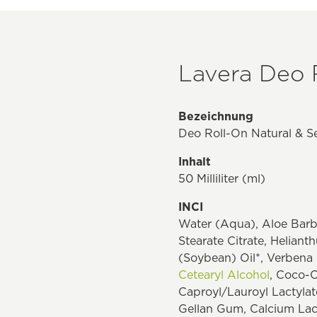
Lavera Deo R
Bezeichnung
Deo Roll-On Natural & Se
Inhalt
50 Milliliter (ml)
INCI
Water (Aqua), Aloe Barbad
Stearate Citrate, Helian
(Soybean) Oil*, Verbena O
Cetearyl Alcohol
, Coco-C
Caproyl/Lauroyl Lactylat
Gellan Gum, Calcium Lact