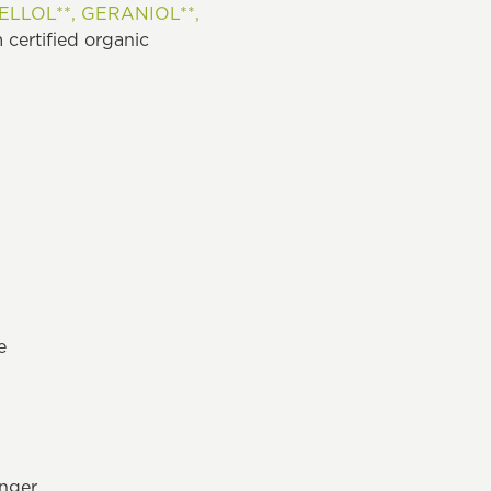
ELLOL**,
GERANIOL**,
certified organic
e
änger