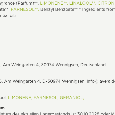
ragrance (Parfum)**,
LIMONENE**,
LINALOOL**,
CITRON
ate**,
FARNESOL**,
Benzyl Benzoate** * Ingredients from 
tial oils
, Am Weingarten 4, 30974 Wennigsen, Deutschland
G, Am Weingarten 4, D-30974 Wennigsen,
info@lavera.d
ool,
LIMONENE,
FARNESOL,
GERANIOL,
tum
datum des aktuellen Lagerbestands ist 30.10.2028 oder l