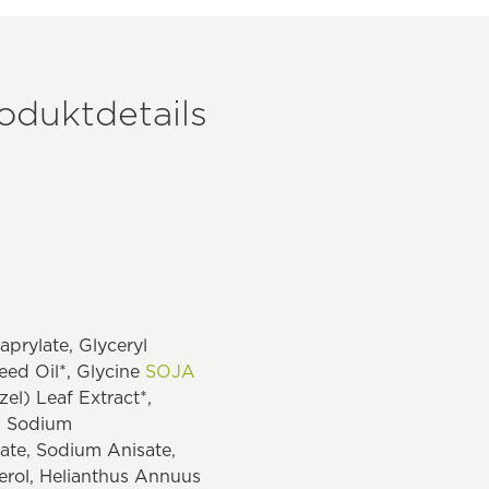
oduktdetails
aprylate, Glyceryl
eed Oil*, Glycine
SOJA
el) Leaf Extract*,
m, Sodium
ate, Sodium Anisate,
erol, Helianthus Annuus