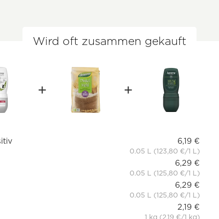
Wird oft zusammen gekauft
itiv
6,19 €
0.05 L (123,80 €/1 L)
6,29 €
0.05 L (125,80 €/1 L)
6,29 €
0.05 L (125,80 €/1 L)
2,19 €
1 kg (2,19 €/1 kg)