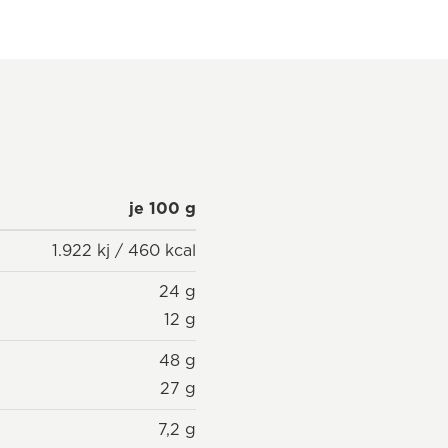
je 100 g
1.922 kj / 460 kcal
24 g
12 g
48 g
27 g
7,2 g