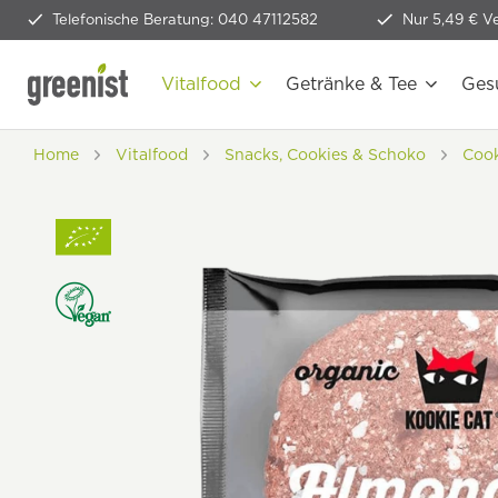
Telefonische Beratung: 040 47112582
Nur 5,49 € V
Vitalfood
Getränke & Tee
Ges
Home
Vitalfood
Snacks, Cookies & Schoko
Cook