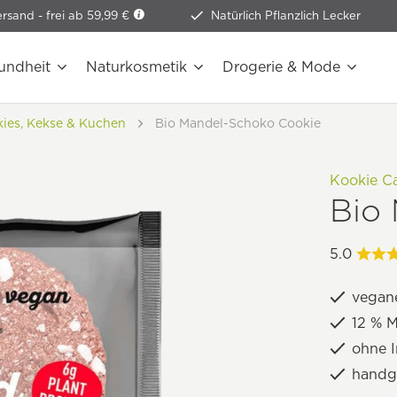
ersand -
frei ab 59,99 €
Natürlich Pflanzlich Lecker
undheit
Naturkosmetik
Drogerie & Mode
ies, Kekse & Kuchen
Bio Mandel-Schoko Cookie
Kookie C
Bio
5.0
vegan
12 % 
ohne I
handg