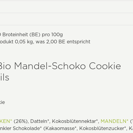
 Broteinheit (BE) pro 100g
rodukt 0,05 kg, was 2,00 BE entspricht
Bio Mandel-Schoko Cookie
ls
ie
KEN*
(26%), Datteln*, Kokosblütennektar*,
MANDELN*
(
kler Schokolade* (Kakaomasse*, Kokosblütenzucker*, Ka