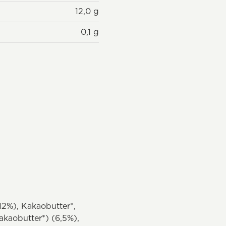
12,0 g
0,1 g
12%), Kakaobutter*,
kaobutter*) (6,5%),