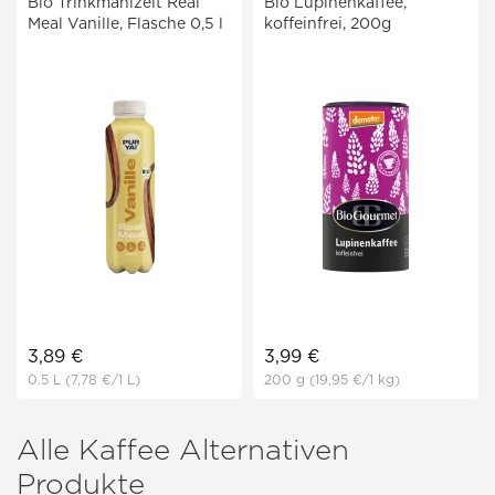
Bio Trinkmahlzeit Real
Bio Lupinenkaffee,
Meal Vanille, Flasche 0,5 l
koffeinfrei, 200g
3,89 €
3,99 €
0.5 L
(7,78 €
/1 L)
200 g
(19,95 €
/1 kg)
Alle Kaffee Alternativen
Produkte