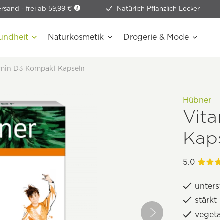
ersand -
frei ab 59,99 €
Natürlich Pflanzlich Lecker
undheit
Naturkosmetik
Drogerie & Mode
min D3 Kompakt Kapseln
Hübner
Vit
Kap
5.0
unter
stärk
vegeta