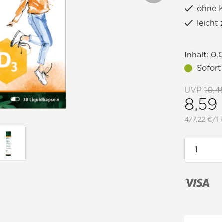
ohne 
leicht
Inhalt:
0.0
Sofort
UVP
10,4
8,59
477,22 €/1 