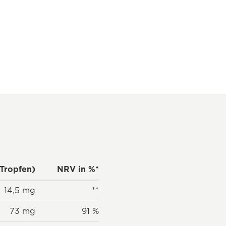
 Tropfen)
NRV in %*
14,5 mg
**
73 mg
91 %