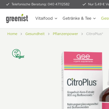
Telefonische Beratung: 040 47112582
Nur 5,49 € V
Vitalfood
Getränke & Tee
Ges
Home
Gesundheit
Pflanzenpower
CitroPlus®