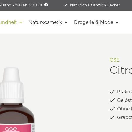
ersand -
frei ab 59,99 €
Natürlich Pflanzlich Lecker
undheit
Naturkosmetik
Drogerie & Mode
GSE
Citr
Prakti
Gelöst
Ohne k
Grapef