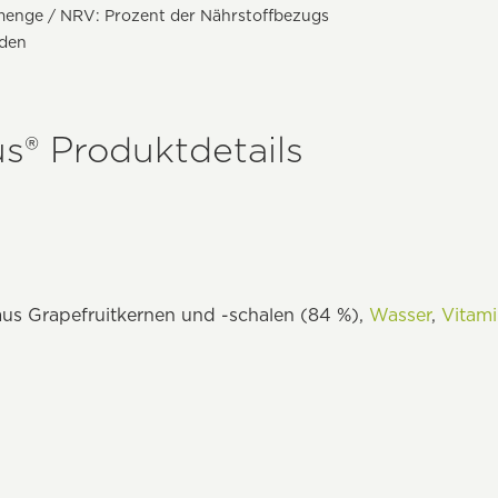
menge / NRV: Prozent der Nährstoffbezugs
nden
s® Produktdetails
 aus Grapefruitkernen und -schalen (84 %),
Wasser
,
Vitam