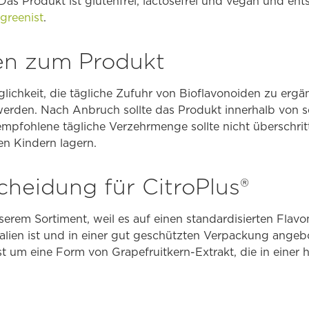
Das Produkt ist glutenfrei, lactosefrei und vegan und en
greenist
.
en zum Produkt
öglichkeit, die tägliche Zufuhr von Bioflavonoiden zu ergä
 werden. Nach Anbruch sollte das Produkt innerhalb von 
empfohlene tägliche Verzehrmenge sollte nicht überschri
en Kindern lagern.
cheidung für CitroPlus®
erem Sortiment, weil es auf einen standardisierten Flavon
lien ist und in einer gut geschützten Verpackung angebo
 um eine Form von Grapefruitkern-Extrakt, die in einer 