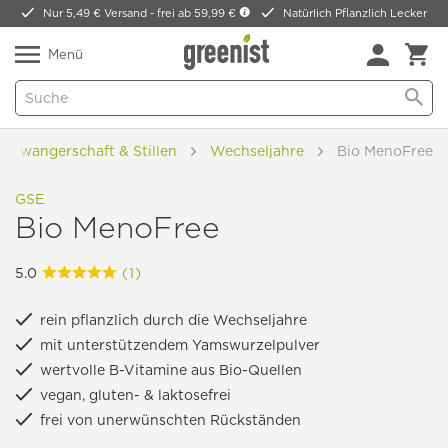
Nur 5,49 € Versand -
frei ab 59,99 €
Natürlich Pflanzlich Lecker
Menü
Schwangerschaft & Stillen
Wechseljahre
Bio MenoFree
GSE
Bio MenoFree
5.0
(1)
rein pflanzlich durch die Wechseljahre
mit unterstützendem Yamswurzelpulver
wertvolle B-Vitamine aus Bio-Quellen
vegan, gluten- & laktosefrei
frei von unerwünschten Rückständen