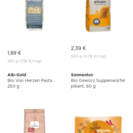
2,39 €
1,89 €
500 g
(4,78 €
/1 kg)
250 g
(7,56 €
/1 kg)
Alb-Gold
Sonnentor
Bio Von Herzen Pasta ,
Bio Gewürz Suppenwürfel
250 g
pikant, 60 g