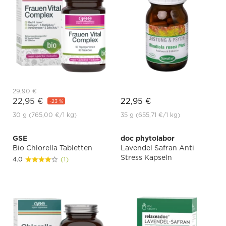
29,90 €
22,95 €
22,95 €
-23 %
30 g
(765,00 €
/1 kg)
35 g
(655,71 €
/1 kg)
GSE
doc phytolabor
Bio Chlorella Tabletten
Lavendel Safran Anti
Stress Kapseln
4.0
(1)