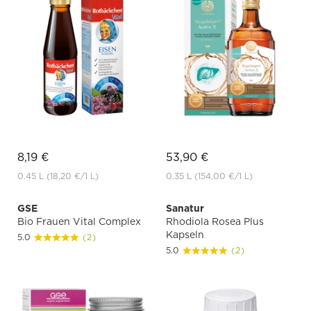
8,19 €
53,90 €
0.45 L
(18,20 €
/1 L)
0.35 L
(154,00 €
/1 L)
GSE
Sanatur
Bio Frauen Vital Complex
Rhodiola Rosea Plus
Kapseln
5.0
(2)
5.0
(2)