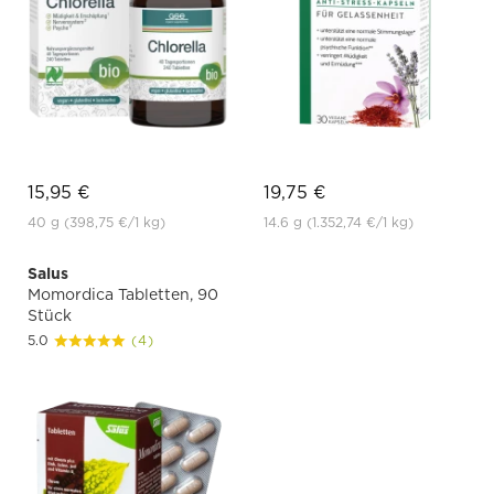
15,95 €
19,75 €
40 g
(398,75 €
/1 kg)
14.6 g
(1.352,74 €
/1 kg)
Salus
Momordica Tabletten, 90
Stück
5.0
(4)