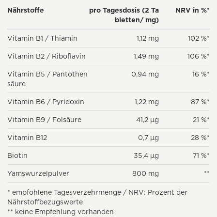
Nährstoffe
pro Tagesdosis (2 Ta
NRV in %*
bletten/ mg)
Vitamin B1 / Thiamin
1,12 mg
102 %*
Vitamin B2 / Riboflavin
1,49 mg
106 %*
Vitamin B5 / Pantothen
0,94 mg
16 %*
säure
Vitamin B6 / Pyridoxin
1,22 mg
87 %*
Vitamin B9 / Folsäure
41,2 µg
21 %*
Vitamin B12
0,7 µg
28 %*
Biotin
35,4 µg
71 %*
Yamswurzelpulver
800 mg
**
* empfohlene Tagesverzehrmenge / NRV: Prozent der
Nährstoffbezugswerte
** keine Empfehlung vorhanden