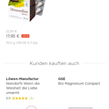
22,95 €
17,95 €
-21 %
112.5 g
(159,56 €
/1 kg)
Kunden kauften auch
Löwen-Manufactur
GSE
Niendorfs Wenn die
Bio Magnesium Compact
Weisheit die Liebe
umarmt
5.0
(3)