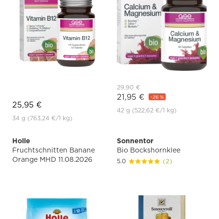
29,90 €
21,95 €
-26 %
25,95 €
42 g
(522,62 €
/1 kg)
34 g
(763,24 €
/1 kg)
Holle
Sonnentor
Fruchtschnitten Banane
Bio Bockshornklee
Orange MHD 11.08.2026
5.0
(2)