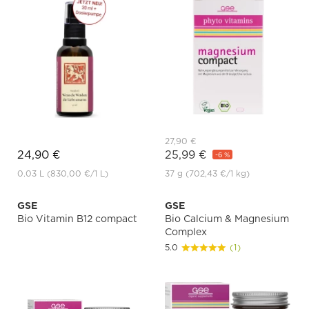
27,90 €
24,90 €
25,99 €
-6 %
0.03 L
(830,00 €
/1 L)
37 g
(702,43 €
/1 kg)
GSE
GSE
Bio Vitamin B12 compact
Bio Calcium & Magnesium
Complex
5.0
(1)