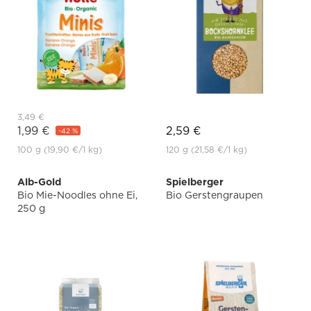
3,49 €
1,99 €
2,59 €
-42 %
100 g
(19,90 €
/1 kg)
120 g
(21,58 €
/1 kg)
Alb-Gold
Spielberger
Bio Mie-Noodles ohne Ei,
Bio Gerstengraupen
250 g