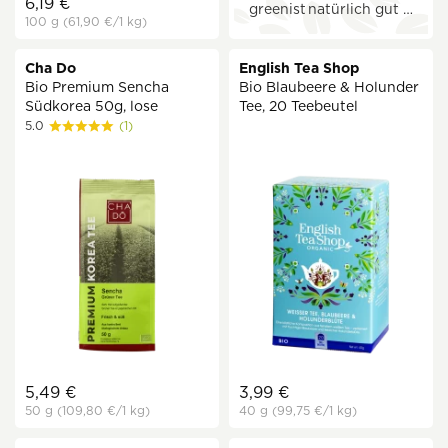
6,19 €
greenist
natürlich gut …
100 g
(61,90 €
/1 kg)
Cha Do
English Tea Shop
Bio Premium Sencha
Bio Blaubeere & Holunder
Südkorea 50g, lose
Tee, 20 Teebeutel
5.0
(1)
5,49 €
3,99 €
50 g
(109,80 €
/1 kg)
40 g
(99,75 €
/1 kg)