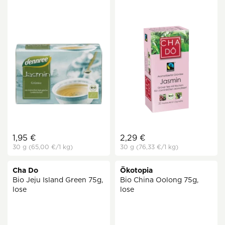
1,95 €
2,29 €
30 g
(65,00 €
/1 kg)
30 g
(76,33 €
/1 kg)
Cha Do
Ökotopia
Bio Jeju Island Green 75g,
Bio China Oolong 75g,
lose
lose