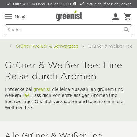
Nur 5,49 € Versand -
frei ab 59,99 €
Natürlich Pflanzlich Lecker
Menü
Tee
Grüner, Weißer & Schwarztee
Grüner & Weißer Tee
Grüner & Weißer Tee: Eine
Reise durch Aromen
Entdecke bei
greenist
die feine Auswahl an grünem und
weißem
Tee
. Lass dich von erstklassigen Aromen und
hochwertiger Qualität verzaubern und tauche ein in die
Welt der Tees!
Alle Grüner & Weißer Tee