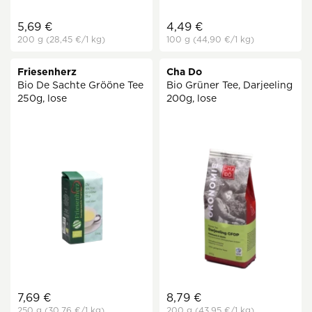
5,69 €
4,49 €
200 g
(28,45 €
/1 kg)
100 g
(44,90 €
/1 kg)
Friesenherz
Cha Do
Bio De Sachte Grööne Tee
Bio Grüner Tee, Darjeeling
250g, lose
200g, lose
7,69 €
8,79 €
250 g
(30,76 €
/1 kg)
200 g
(43,95 €
/1 kg)