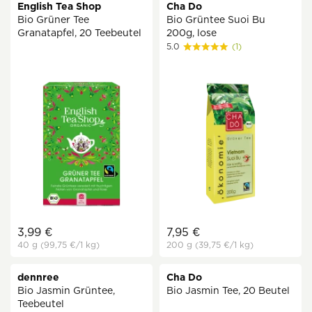
English Tea Shop
Cha Do
Bio Grüner Tee
Bio Grüntee Suoi Bu
Granatapfel, 20 Teebeutel
200g, lose
5.0
(1)
3,99 €
7,95 €
40 g
(99,75 €
/1 kg)
200 g
(39,75 €
/1 kg)
dennree
Cha Do
Bio Jasmin Grüntee,
Bio Jasmin Tee, 20 Beutel
Teebeutel