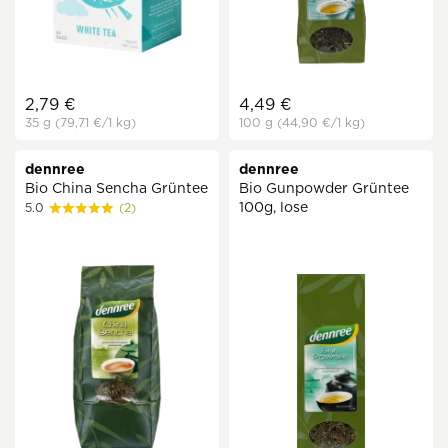
2,79 €
4,49 €
35 g
(79,71 €
/1 kg)
100 g
(44,90 €
/1 kg)
dennree
dennree
Bio China Sencha Grüntee
Bio Gunpowder Grüntee
100g, lose
5.0
(2)