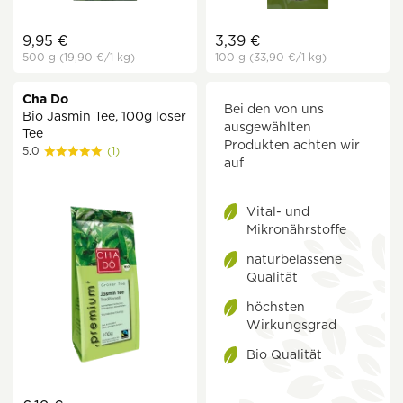
9,95 €
3,39 €
500 g
(19,90 €
/1 kg)
100 g
(33,90 €
/1 kg)
Cha Do
Bei den von uns
Bio Jasmin Tee, 100g loser
ausgewählten
Tee
Produkten achten wir
5.0
(1)
auf
Vital- und
Mikronährstoffe
naturbelassene
Qualität
höchsten
Wirkungsgrad
Bio Qualität