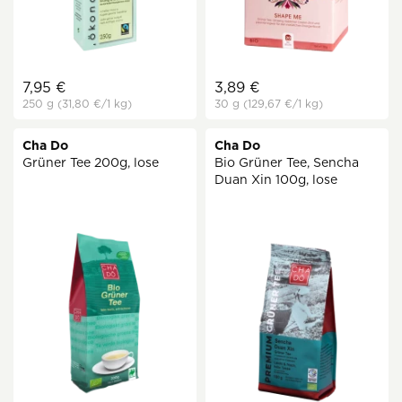
7,95 €
3,89 €
250 g
(31,80 €
/1 kg)
30 g
(129,67 €
/1 kg)
Cha Do
Cha Do
Grüner Tee 200g, lose
Bio Grüner Tee, Sencha
Duan Xin 100g, lose