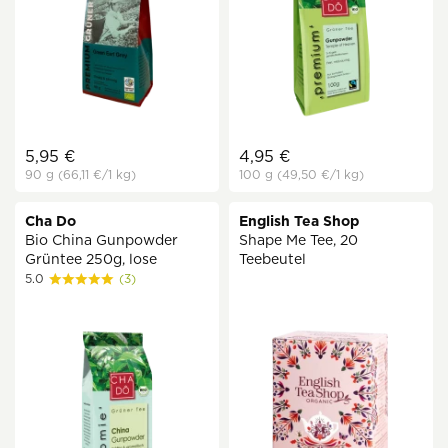
5,95 €
4,95 €
90 g
(66,11 €
/1 kg)
100 g
(49,50 €
/1 kg)
Cha Do
English Tea Shop
Bio China Gunpowder
Shape Me Tee, 20
Grüntee 250g, lose
Teebeutel
5.0
(3)