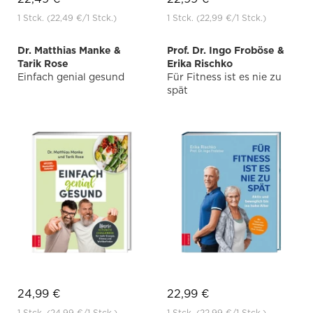
1 Stck.
(22,49 €
/1 Stck.)
1 Stck.
(22,99 €
/1 Stck.)
Dr. Matthias Manke &
Prof. Dr. Ingo Froböse &
Tarik Rose
Erika Rischko
Einfach genial gesund
Für Fitness ist es nie zu
spät
24,99 €
22,99 €
1 Stck.
(24,99 €
/1 Stck.)
1 Stck.
(22,99 €
/1 Stck.)