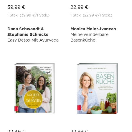
39,99 €
22,99 €
1 Stck.
(39,99 €
/1 Stck.)
1 Stck.
(22,99 €
/1 Stck.)
Dana Schwandt &
Monica Meier-Ivancan
Stephanie Schnicke
Meine wunderbare
Easy Detox Mit Ayurveda
Basenküche
22,49 €
22,99 €