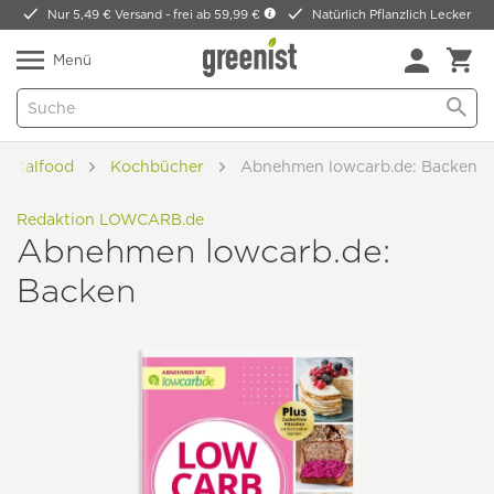
Nur 5,49 € Versand -
frei ab 59,99 €
Natürlich Pflanzlich Lecker
Menü
Vitalfood
Kochbücher
Abnehmen lowcarb.de: Backen
Redaktion LOWCARB.de
Abnehmen lowcarb.de:
Backen