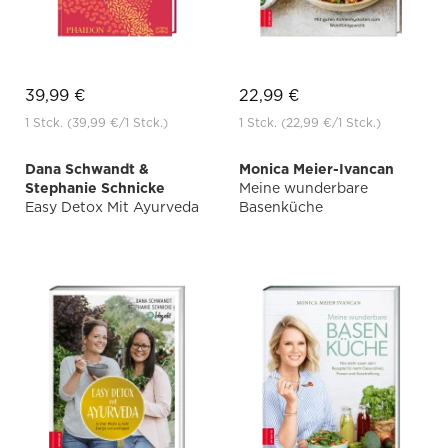
39,99 €
22,99 €
1 Stck.
(39,99 €
/1 Stck.)
1 Stck.
(22,99 €
/1 Stck.)
Dana Schwandt &
Monica Meier-Ivancan
Stephanie Schnicke
Meine wunderbare
Easy Detox Mit Ayurveda
Basenküche