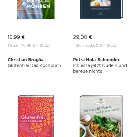
16,99 €
29,00 €
1 Stck.
(16,99 €
/1 Stck.)
1 Stck.
(29,00 €
/1 Stck.)
Christian Broglia
Petra Hola-Schneider
Glutenfrei Das Kochbuch
Ich esse jetzt Nudeln und
bereue nichts