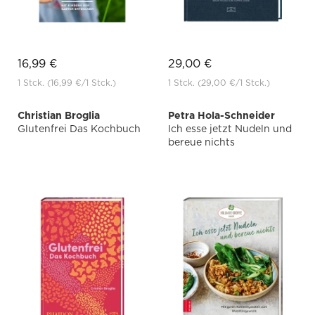
16,99 €
29,00 €
1 Stck.
(16,99 €
/1 Stck.)
1 Stck.
(29,00 €
/1 Stck.)
Christian Broglia
Petra Hola-Schneider
Glutenfrei Das Kochbuch
Ich esse jetzt Nudeln und
bereue nichts