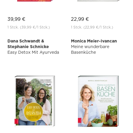
39,99 €
22,99 €
1 Stck.
(39,99 €
/1 Stck.)
1 Stck.
(22,99 €
/1 Stck.)
Dana Schwandt &
Monica Meier-Ivancan
Stephanie Schnicke
Meine wunderbare
Easy Detox Mit Ayurveda
Basenküche