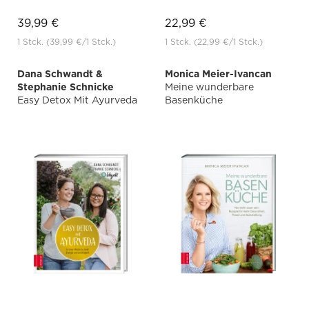
39,99 €
22,99 €
1 Stck.
(39,99 €
/1 Stck.)
1 Stck.
(22,99 €
/1 Stck.)
Dana Schwandt &
Monica Meier-Ivancan
Stephanie Schnicke
Meine wunderbare
Easy Detox Mit Ayurveda
Basenküche