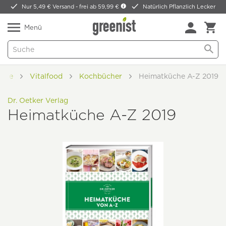
Nur 5,49 € Versand -
frei ab 59,99 €
Natürlich Pflanzlich Lecker
Menü
ome
Vitalfood
Kochbücher
Heimatküche A-Z 2019
Dr. Oetker Verlag
Heimatküche A-Z 2019