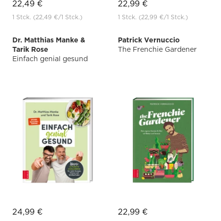
22,49 €
22,99 €
1 Stck.
(22,49 €
/1 Stck.)
1 Stck.
(22,99 €
/1 Stck.)
Dr. Matthias Manke &
Patrick Vernuccio
Tarik Rose
The Frenchie Gardener
Einfach genial gesund
24,99 €
22,99 €