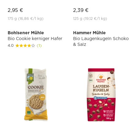
2,95 €
2,39 €
175 g
(16,86 €
/1 kg)
125 g
(19,12 €
/1 kg)
Bohlsener Mühle
Hammer Mühle
Bio Cookie kerniger Hafer
Bio Laugenkugeln Schoko
& Salz
4.0
(1)