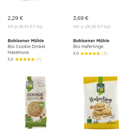
2,29 €
3,69 €
125 g
(18,32 €
/1 kg)
140 g
(26,36 €
/1 kg)
Bohlsener Mühle
Bohlsener Mühle
Bio Cookie Dinkel
Bio Haferlinge
Haselnuss
5.0
(3)
5.0
(1)