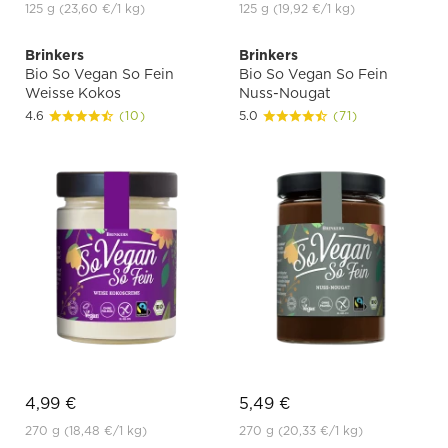
125 g
(23,60 €
/1 kg)
125 g
(19,92 €
/1 kg)
Brinkers
Brinkers
Bio So Vegan So Fein
Bio So Vegan So Fein
Weisse Kokos
Nuss-Nougat
4.6
(10)
5.0
(71)
4,99 €
5,49 €
270 g
(18,48 €
/1 kg)
270 g
(20,33 €
/1 kg)