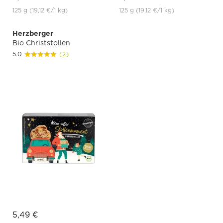
125 g
(19,12 €
/1 kg)
125 g
(19,12 €
/1 kg)
Herzberger
Bio Christstollen
5.0
(2)
5,49 €