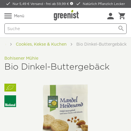
Nur 5,49 € Versand -
frei ab 59,99 €
Natürlich Pflanzlich Lecker
Menü
oko
Cookies, Kekse & Kuchen
Bio Dinkel-Buttergebäck
Bohlsener Mühle
Bio Dinkel-Buttergebäck