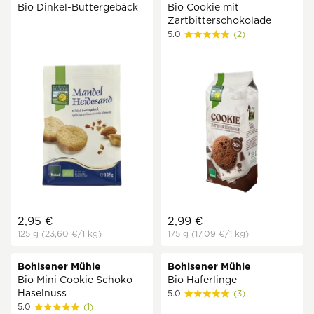
Bio Dinkel-Buttergebäck
Bio Cookie mit
Zartbitterschokolade
5.0
(2)
2,95 €
2,99 €
125 g
(23,60 €
/1 kg)
175 g
(17,09 €
/1 kg)
Bohlsener Mühle
Bohlsener Mühle
Bio Mini Cookie Schoko
Bio Haferlinge
Haselnuss
5.0
(3)
5.0
(1)