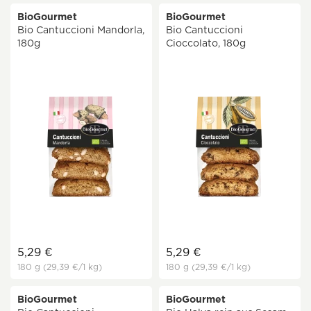
BioGourmet
BioGourmet
Bio Cantuccioni Mandorla,
Bio Cantuccioni
180g
Cioccolato, 180g
5,29 €
5,29 €
180 g
(29,39 €
/1 kg)
180 g
(29,39 €
/1 kg)
BioGourmet
BioGourmet