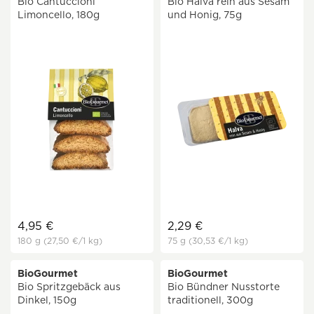
Bio Cantuccioni
Bio Halva rein aus Sesam
Limoncello, 180g
und Honig, 75g
4,95 €
2,29 €
180 g
(27,50 €
/1 kg)
75 g
(30,53 €
/1 kg)
BioGourmet
BioGourmet
Bio Spritzgebäck aus
Bio Bündner Nusstorte
Dinkel, 150g
traditionell, 300g