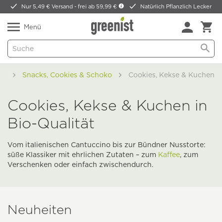
Nur 5,49 € Versand -
frei ab 59,99 €
Natürlich Pflanzlich Lecker
Menü
od
Snacks, Cookies & Schoko
Cookies, Kekse & Kuchen
Cookies, Kekse & Kuchen in
Bio-Qualität
Vom italienischen Cantuccino bis zur Bündner Nusstorte:
süße Klassiker mit ehrlichen Zutaten – zum
Kaffee
, zum
Verschenken oder einfach zwischendurch.
Neuheiten