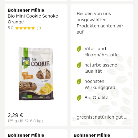
Bohlsener Mühle
Bei den von uns
Bio Mini Cookie Schoko
ausgewählten
Orange
Produkten achten wir
5.0
(1)
auf
Vital- und
Mikronährstoffe
naturbelassene
Qualität
höchsten
Wirkungsgrad
Bio Qualität
2,29 €
greenist
natürlich gut …
125 g
(18,32 €
/1 kg)
Bohlsener Mühle
Bohlsener Mühle