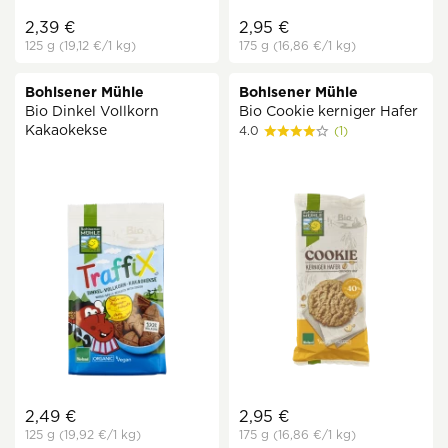
2,39 €
2,95 €
125 g
(19,12 €
/1 kg)
175 g
(16,86 €
/1 kg)
Bohlsener Mühle
Bohlsener Mühle
Bio Dinkel Vollkorn
Bio Cookie kerniger Hafer
Kakaokekse
4.0
(1)
2,49 €
2,95 €
125 g
(19,92 €
/1 kg)
175 g
(16,86 €
/1 kg)