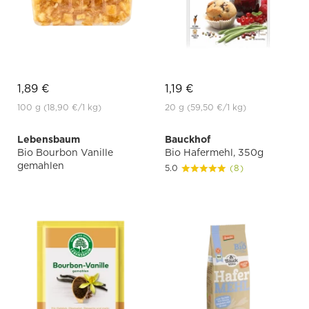
1,89 €
1,19 €
100 g
(18,90 €
/1 kg)
20 g
(59,50 €
/1 kg)
Lebensbaum
Bauckhof
Bio Bourbon Vanille
Bio Hafermehl, 350g
gemahlen
5.0
(8)