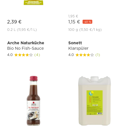
1,95 €
2,39 €
1,15 €
-41 %
0.2 L
(11,95 €
/1 L)
100 g
(11,50 €
/1 kg)
Arche Naturküche
Sonett
Bio No Fish-Sauce
Klarspüler
4.0
(4)
4.0
(1)