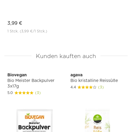
3,99 €
1 Stck.
(3,99 €
/1 Stck.)
Kunden kauften auch
Biovegan
agava
Bio Meister Backpulver
Bio kristalline Reissüße
3x17g
4.4
(3)
5.0
(3)