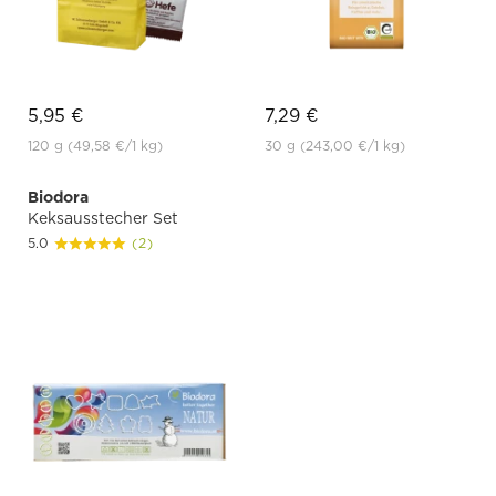
5,95 €
7,29 €
120 g
(49,58 €
/1 kg)
30 g
(243,00 €
/1 kg)
Biodora
Keksausstecher Set
5.0
(2)