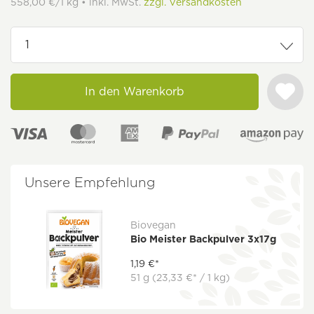
558,00 €/1 kg • inkl. MwSt.
zzgl. Versandkosten
In den Warenkorb
Unsere Empfehlung
Biovegan
Bio Meister Backpulver 3x17g
1,19 €*
51 g
(23,33 €* / 1 kg)