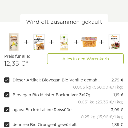
Wird oft zusammen gekauft
Preis für alle:
Alles in den Warenkorb
12,35 €*
Dieser Artikel: Biovegan Bio Vanille gemahlen
2,79 €
0.005 kg (558,00 €/1 kg)
Biovegan Bio Meister Backpulver 3x17g
1,19 €
0.051 kg (23,33 €/1 kg)
agava Bio kristalline Reissüße
3,99 €
0.25 kg (15,96 €/1 kg)
dennree Bio Orangeat gewürfelt
1,89 €