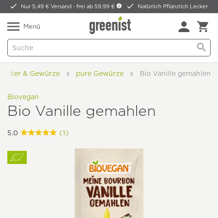
Nur 5,49 € Versand -
frei ab 59,99 €
Natürlich Pflanzlich Lecker
Menü
räuter & Gewürze
pure Gewürze
Bio Vanille gemahlen
Biovegan
Bio Vanille gemahlen
5.0
(1)