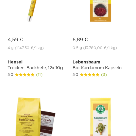
4,59 €
6,89 €
4 g
(1.147,50 €
/1 kg)
0.5 g
(13.780,00 €
/1 kg)
Hensel
Lebensbaum
Trocken-Backhefe, 12x 10g
Bio Kardamom Kapseln
5.0
(11)
5.0
(3)