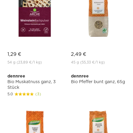
1,29 €
2,49 €
54 g
(23,89 €
/1 kg)
45 g
(55,33 €
/1 kg)
dennree
dennree
Bio Muskatnuss ganz, 3
Bio Pfeffer bunt ganz, 65g
Stück
5.0
(3)