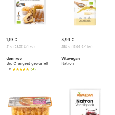
1,19 €
3,99 €
51 g
(23,33 €
/1 kg)
250 g
(15,96 €
/1 kg)
dennree
Vitavegan
Bio Orangeat gewürfelt
Natron
5.0
(4)