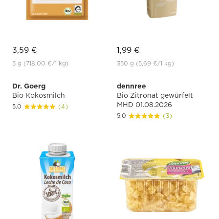
3,59 €
1,99 €
5 g
(718,00 €
/1 kg)
350 g
(5,69 €
/1 kg)
Dr. Goerg
dennree
Bio Kokosmilch
Bio Zitronat gewürfelt
MHD 01.08.2026
5.0
(4)
5.0
(3)