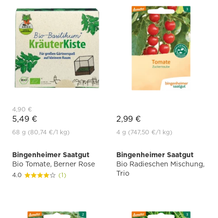
4,90 €
5,49 €
2,99 €
68 g
(80,74 €
/1 kg)
4 g
(747,50 €
/1 kg)
Bingenheimer Saatgut
Bingenheimer Saatgut
Bio Tomate, Berner Rose
Bio Radieschen Mischung,
Trio
4.0
(1)