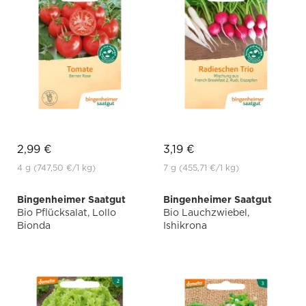
2,99 €
3,19 €
4 g
(747,50 €
/1 kg)
7 g
(455,71 €
/1 kg)
Bingenheimer Saatgut
Bingenheimer Saatgut
Bio Pflücksalat, Lollo
Bio Lauchzwiebel,
Bionda
Ishikrona