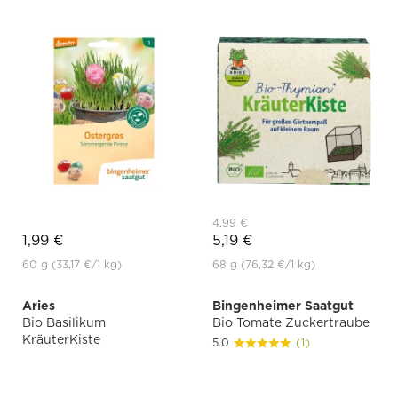
4,99 €
1,99 €
5,19 €
60 g
(33,17 €
/1 kg)
68 g
(76,32 €
/1 kg)
Aries
Bingenheimer Saatgut
Bio Basilikum
Bio Tomate Zuckertraube
KräuterKiste
5.0
(1)