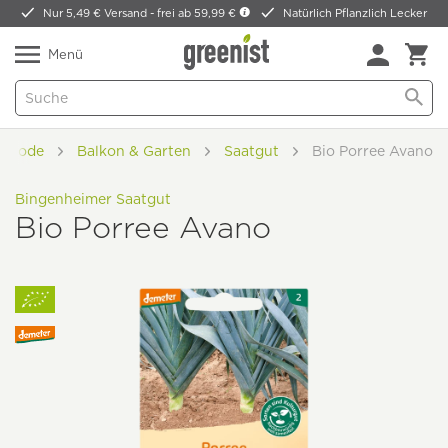
Nur 5,49 € Versand -
frei ab 59,99 €
Natürlich Pflanzlich Lecker
Menü
& Mode
Balkon & Garten
Saatgut
Bio Porree Avano
Bingenheimer Saatgut
Bio Porree Avano