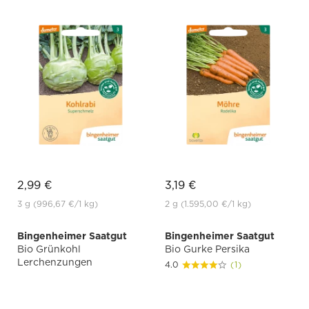
2,99 €
3,19 €
3 g
(996,67 €
/1 kg)
2 g
(1.595,00 €
/1 kg)
Bingenheimer Saatgut
Bingenheimer Saatgut
Bio Grünkohl
Bio Gurke Persika
Lerchenzungen
4.0
(1)