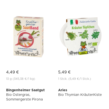
4,49 €
5,49 €
13 g
(345,38 €
/1 kg)
1 Stck.
(5,49 €
/1 Stck.)
Bingenheimer Saatgut
Aries
Bio Ostergras,
Bio Thymian KräuterKiste
Sommergerste Pirona