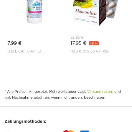
22,95 €
7,99 €
17,95 €
-21 %
0.12 L
(66,58 €
/1 L)
112.5 g
(159,56 €
/1 kg)
* Alle Preise inkl. gesetzl. Mehrwertsteuer zzgl.
Versandkosten
und
ggf. Nachnahmegebühren, wenn nicht anders beschrieben
Zahlungsmethoden: