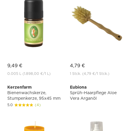
9,49 €
4,79 €
0.005 L
(1.898,00 €
/1 L)
1 Stck.
(4,79 €
/1 Stck.)
Kerzenfarm
Eubiona
Bienenwachskerze,
Sprüh-Haarpflege Aloe
Stumpenkerze, 95x45 mm
Vera Arganöl
5.0
(4)