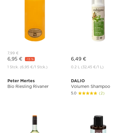
7,99 €
6,95 €
6,49 €
-13 %
1 Stck.
(6,95 €
/1 Stck.)
0.2 L
(32,45 €
/1 L)
Peter Mertes
DALIO
Bio Riesling Rivaner
Volumen Shampoo
5.0
(2)