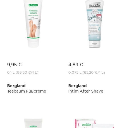
9,95 €
4,89 €
0.1 L
(99,50 €
/1 L)
0.075 L
(65,20 €
/1 L)
Bergland
Bergland
Teebaum Fußcreme
Intim After Shave