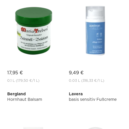
17,95 €
9,49 €
0.1 L
(179,50 €
/1 L)
0.03 L
(316,33 €
/1 L)
Bergland
Lavera
Hornhaut Balsam
basis sensitiv Fußcreme