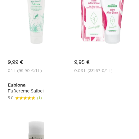
9,99 €
9,95 €
0.1 L
(99,90 €
/1 L)
0.03 L
(331,67 €
/1 L)
Eubiona
Fußcreme Salbei
5.0
(1)