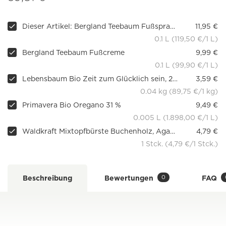
Dieser Artikel: Bergland Teebaum Fußspray 100ml
11,95 €
0.1 L (119,50 €/1 L)
Bergland Teebaum Fußcreme
9,99 €
0.1 L (99,90 €/1 L)
Lebensbaum Bio Zeit zum Glücklich sein, 20 Teebeutel
3,59 €
0.04 kg (89,75 €/1 kg)
Primavera Bio Oregano 31 %
9,49 €
0.005 L (1.898,00 €/1 L)
Waldkraft Mixtopfbürste Buchenholz, Agavenborste
4,79 €
1 Stck. (4,79 €/1 Stck.)
0
Beschreibung
Bewertungen
FAQ