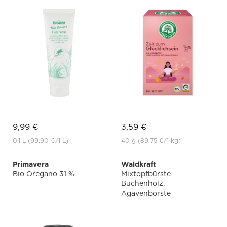
9,99 €
3,59 €
0.1 L
(99,90 €
/1 L)
40 g
(89,75 €
/1 kg)
Primavera
Waldkraft
Bio Oregano 31 %
Mixtopfbürste
Buchenholz,
Agavenborste