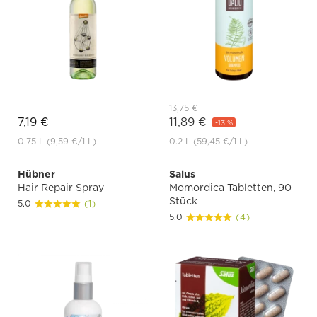
13,75 €
7,19 €
11,89 €
-13 %
0.75 L
(9,59 €
/1 L)
0.2 L
(59,45 €
/1 L)
Hübner
Salus
Hair Repair Spray
Momordica Tabletten, 90
Stück
5.0
(1)
5.0
(4)