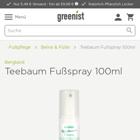
Nur 5,49 € Versand -
frei ab 59,99 €
Natürlich Pflanzlich Lecker
Menü
- & Fußpflege
Beine & Füße
Teebaum Fußspray 100ml
Bergland
Teebaum Fußspray 100ml