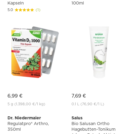
Kapseln
100ml
5.0
(1)
6,99 €
7,69 €
5 g
(1.398,00 €
/1 kg)
0.1 L
(76,90 €
/1 L)
Dr. Niedermaier
Salus
Regulatpro® Arthro,
Bio Salusan Ortho
350ml
Hagebutten-Tonikum