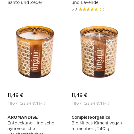
Santo und Zeder
und Lavendel
5.0
(1)
11,49 €
11,49 €
480 g
(23,94 €
/1 kg)
480 g
(23,94 €
/1 kg)
AROMANDISE
Completeorganics
Entdeckung - indische
Bio Mildes Kimchi vegan
ayurvedische
fermentiert, 240 g