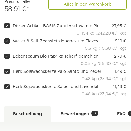
Preis für alle:
Alles in den Warenkorb
58,91 €*
Dieser Artikel: BASIS Zunderschwamm Plus, 180 Kapseln
27,95 €
0.1154 kg (242,20 €/1 kg)
Water & Salt Zechstein Magnesium Flakes
5,19 €
0.5 kg (10,38 €/1 kg)
Lebensbaum Bio Paprika scharf, gemahlen
2,79 €
0.05 kg (55,80 €/1 kg)
Berk Sojawachskerze Palo Santo und Zeder
11,49 €
0.48 kg (23,94 €/1 kg)
Berk Sojawachskerze Salbei und Lavendel
11,49 €
0.48 kg (23,94 €/1 kg)
0
Beschreibung
Bewertungen
FAQ