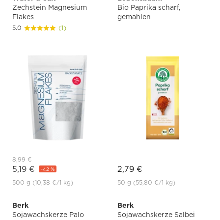
Zechstein Magnesium
Bio Paprika scharf,
Flakes
gemahlen
5.0
(1)
8,99 €
5,19 €
2,79 €
-42 %
500 g
(10,38 €
/1 kg)
50 g
(55,80 €
/1 kg)
Berk
Berk
Sojawachskerze Palo
Sojawachskerze Salbei