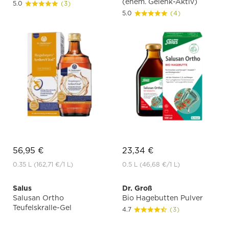
(ehem. Gelenk-Aktiv)
5.0
(3)
5.0
(4)
56,95 €
23,34 €
0.35 L
(162,71 €
/1 L)
0.5 L
(46,68 €
/1 L)
Salus
Dr. Groß
Salusan Ortho
Bio Hagebutten Pulver
Teufelskralle-Gel
4.7
(3)