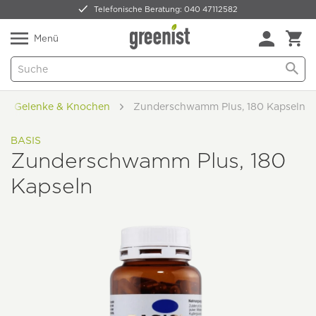
Telefonische Beratung: 040 47112582
Nur 5,49 € Versand -
frei ab 59,99 €
Natürlich Pflanzlich Lecker
Menü
ln, Gelenke & Knochen
Zunderschwamm Plus, 180 Kapseln
BASIS
Zunderschwamm Plus, 180
Kapseln