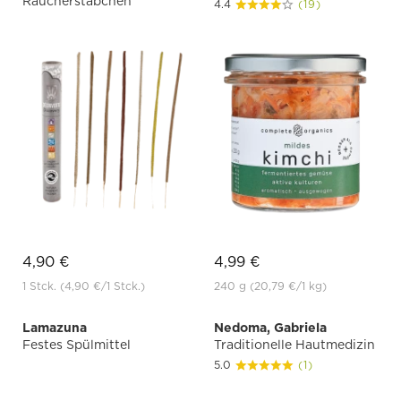
Räucherstäbchen
4.4
(19)
4,90 €
4,99 €
1 Stck.
(4,90 €
/1 Stck.)
240 g
(20,79 €
/1 kg)
Lamazuna
Nedoma, Gabriela
Festes Spülmittel
Traditionelle Hautmedizin
5.0
(1)