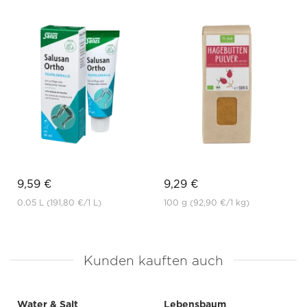
9,59 €
9,29 €
0.05 L
(191,80 €
/1 L)
100 g
(92,90 €
/1 kg)
Kunden kauften auch
Water & Salt
Lebensbaum