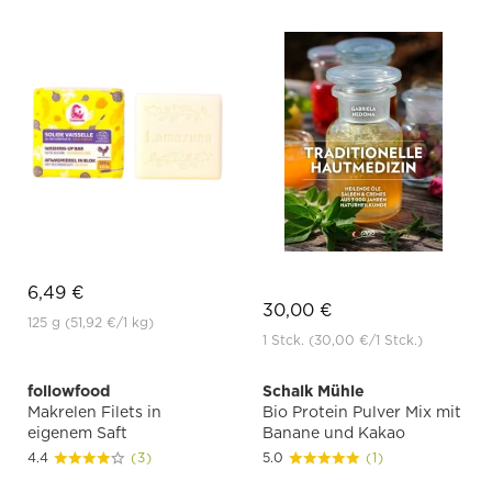
6,49 €
30,00 €
125 g
(51,92 €
/1 kg)
1 Stck.
(30,00 €
/1 Stck.)
followfood
Schalk Mühle
Makrelen Filets in
Bio Protein Pulver Mix mit
eigenem Saft
Banane und Kakao
4.4
(3)
5.0
(1)