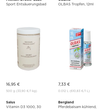
Sport Entsäuerungsbad
OLBAS Tropfen, 12ml
16,95 €
7,33 €
500 g
(33,90 €
/1 kg)
0.012 L
(610,83 €
/1 L)
Salus
Bergland
Vitamin D3 1000, 30
Pferdebalsam kühlend,