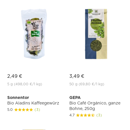
2,49 €
3,49 €
5 g
(498,00 €
/1 kg)
50 g
(69,80 €
/1 kg)
Sonnentor
GEPA
Bio Aladins Kaffeegewürz
Bio Café Orgánico, ganze
Bohne, 250g
5.0
(3)
4.7
(3)