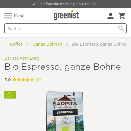
Telefonische Beratung: 040 47112582
Nur 5,49 € Versand -
frei ab 59,99 €
Natürlich Pflanzlich Lecker
Menü
e
Kaffee
Ganze Bohnen
Bio Espresso, ganze Bohne
Barista vom Berg
Bio Espresso, ganze Bohne
5.0
(1)