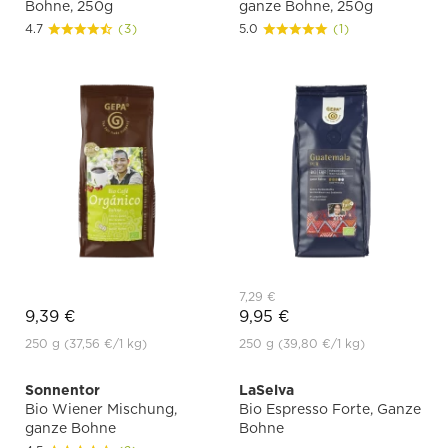
Bohne, 250g
ganze Bohne, 250g
4.7
(3)
5.0
(1)
7,29 €
9,39 €
9,95 €
250 g
(37,56 €
/1 kg)
250 g
(39,80 €
/1 kg)
Sonnentor
LaSelva
Bio Wiener Mischung,
Bio Espresso Forte, Ganze
ganze Bohne
Bohne