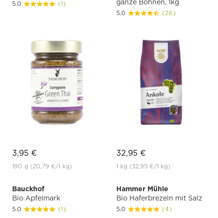
ganze Bohnen, 1kg
5.0
(1)
5.0
(26)
3,95 €
32,95 €
190 g
(20,79 €
/1 kg)
1 kg
(32,95 €
/1 kg)
Bauckhof
Hammer Mühle
Bio Apfelmark
Bio Haferbrezeln mit Salz
5.0
(1)
5.0
(4)