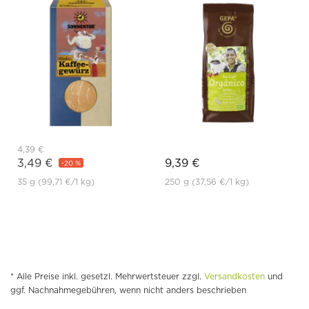
4,39 €
3,49 €
9,39 €
-20 %
35 g
(99,71 €
/1 kg)
250 g
(37,56 €
/1 kg)
* Alle Preise inkl. gesetzl. Mehrwertsteuer zzgl.
Versandkosten
und
ggf. Nachnahmegebühren, wenn nicht anders beschrieben