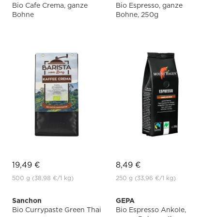
Bio Cafe Crema, ganze
Bio Espresso, ganze
Bohne
Bohne, 250g
19,49 €
8,49 €
500 g
(38,98 €
/1 kg)
250 g
(33,96 €
/1 kg)
Sanchon
GEPA
Bio Currypaste Green Thai
Bio Espresso Ankole,