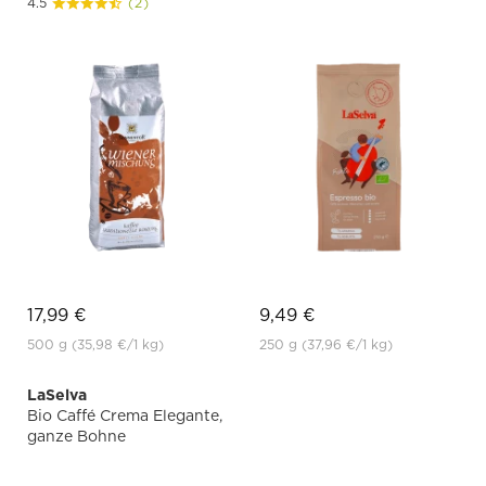
4.5
(2)
17,99 €
9,49 €
500 g
(35,98 €
/1 kg)
250 g
(37,96 €
/1 kg)
LaSelva
Bio Caffé Crema Elegante,
ganze Bohne