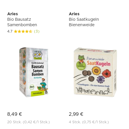
Aries
Aries
Bio Bausatz
Bio Saatkugeln
Samenbomben
Bienenweide
4.7
(3)
8,49 €
2,99 €
20 Stck.
(0,42 €
/1 Stck.)
4 Stck.
(0,75 €
/1 Stck.)