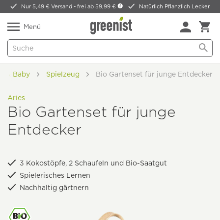
Nur 5,49 € Versand -
frei ab 59,99 €
Natürlich Pflanzlich Lecker
Menü
er & Baby
Spielzeug
Bio Gartenset für junge Entdecker
Aries
Bio Gartenset für junge
Entdecker
3 Kokostöpfe, 2 Schaufeln und Bio-Saatgut
Spielerisches Lernen
Nachhaltig gärtnern