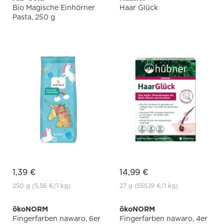
Bio Magische Einhörner
Haar Glück
Pasta, 250 g
1,39 €
14,99 €
250 g
(5,56 €
/1 kg)
27 g
(555,19 €
/1 kg)
ökoNORM
ökoNORM
Fingerfarben nawaro, 6er
Fingerfarben nawaro, 4er