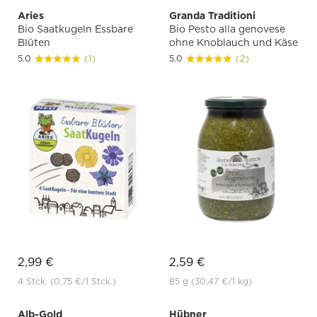
Aries
Granda Traditioni
Bio Saatkugeln Essbare
Bio Pesto alla genovese
Blüten
ohne Knoblauch und Käse
5.0
(1)
5.0
(2)
2,99 €
2,59 €
4 Stck.
(0,75 €
/1 Stck.)
85 g
(30,47 €
/1 kg)
Alb-Gold
Hübner