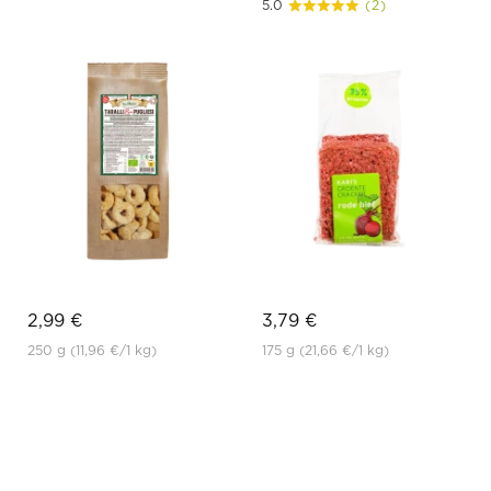
5.0
(2)
2,99 €
3,79 €
250 g
(11,96 €
/1 kg)
175 g
(21,66 €
/1 kg)