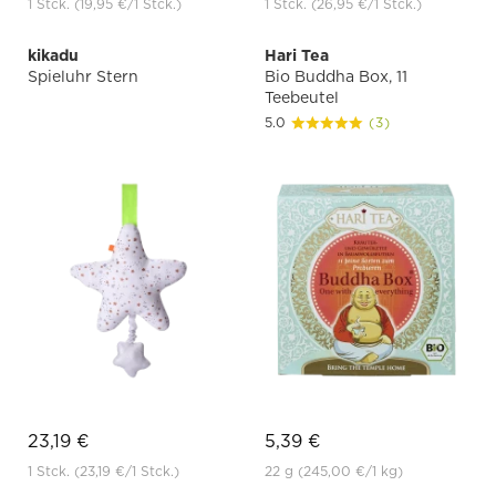
1 Stck.
(19,95 €
/1 Stck.)
1 Stck.
(26,95 €
/1 Stck.)
kikadu
Hari Tea
Spieluhr Stern
Bio Buddha Box, 11
Teebeutel
5.0
(3)
23,19 €
5,39 €
1 Stck.
(23,19 €
/1 Stck.)
22 g
(245,00 €
/1 kg)