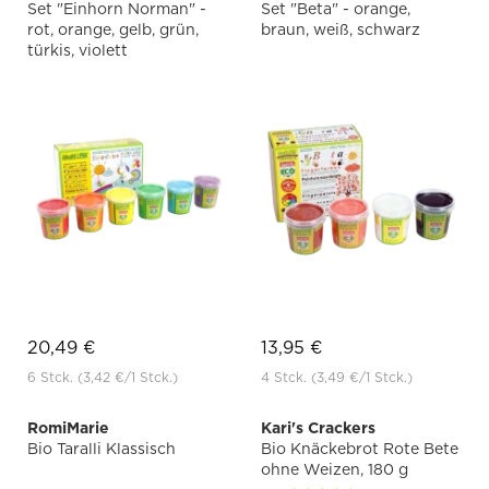
Set "Einhorn Norman" -
Set "Beta" - orange,
rot, orange, gelb, grün,
braun, weiß, schwarz
türkis, violett
20,49 €
13,95 €
6 Stck.
(3,42 €
/1 Stck.)
4 Stck.
(3,49 €
/1 Stck.)
RomiMarie
Kari's Crackers
Bio Taralli Klassisch
Bio Knäckebrot Rote Bete
ohne Weizen, 180 g