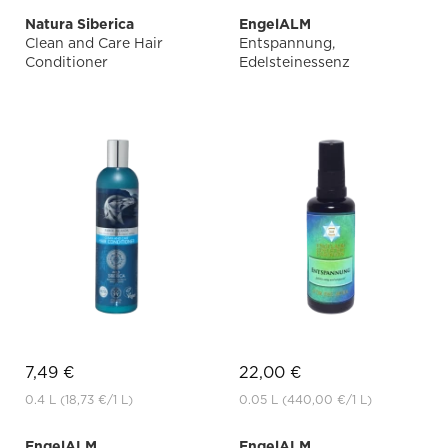
Natura Siberica
EngelALM
Clean and Care Hair
Entspannung,
Conditioner
Edelsteinessenz
7,49 €
22,00 €
0.4 L
(18,73 €
/1 L)
0.05 L
(440,00 €
/1 L)
EngelALM
EngelALM