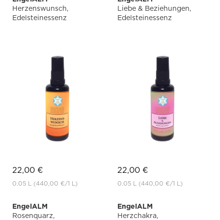
Herzenswunsch,
Liebe & Beziehungen,
Edelsteinessenz
Edelsteinessenz
22,00 €
22,00 €
0.05 L
(440,00 €
/1 L)
0.05 L
(440,00 €
/1 L)
EngelALM
EngelALM
Rosenquarz,
Herzchakra,