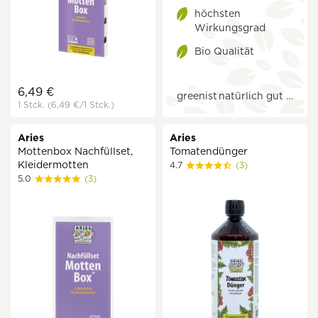
höchsten
Wirkungsgrad
Bio Qualität
6,49 €
greenist
natürlich gut …
1 Stck.
(6,49 €
/1 Stck.)
Aries
Aries
Mottenbox Nachfüllset,
Tomatendünger
Kleidermotten
4.7
(3)
5.0
(3)