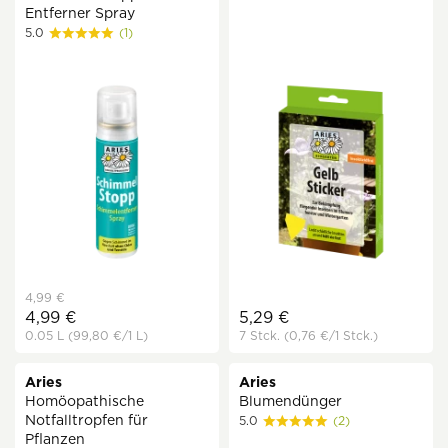
Entferner Spray
5.0
(1)
4,99 €
4,99 €
5,29 €
0.05 L
(99,80 €
/1 L)
7 Stck.
(0,76 €
/1 Stck.)
Aries
Aries
Homöopathische
Blumendünger
Notfalltropfen für
5.0
(2)
Pflanzen