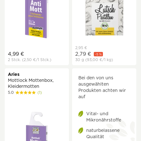
2,95 €
4,99 €
2,79 €
-5 %
2 Stck.
(2,50 €
/1 Stck.)
30 g
(93,00 €
/1 kg)
Aries
Bei den von uns
Mottlock Mottenbox,
ausgewählten
Kleidermotten
Produkten achten wir
5.0
(1)
auf
Vital- und
Mikronährstoffe
naturbelassene
Qualität