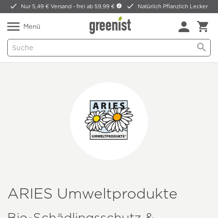
Nur 5,49 € Versand -
frei ab 59,99 €
Natürlich Pflanzlich Lecker
Menü
ARIES Umweltprodukte
Bio-Schädlingsschutz &