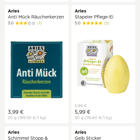
Aries
Aries
Anti Mück Räucherkerzen
Stapeler Pflege-Ei
3.0
(1)
5.0
(5)
5,99 €
3,99 €
5,99 €
20 g
(199,50 €
/1 kg)
50 g
(119,80 €
/1 kg)
Aries
Aries
Schimmel Stopp &
Gelb Sticker