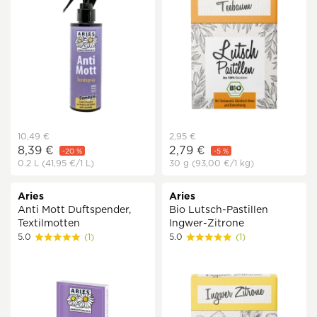
10,49 €
2,95 €
8,39 €
2,79 €
-20 %
-5 %
0.2 L
(41,95 €
/1 L)
30 g
(93,00 €
/1 kg)
Aries
Aries
Anti Mott Duftspender,
Bio Lutsch-Pastillen
Textilmotten
Ingwer-Zitrone
5.0
(1)
5.0
(1)