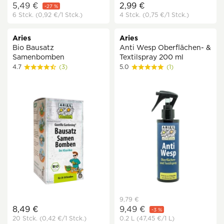
5,49 €
2,99 €
-27 %
6 Stck.
(0,92 €
/1 Stck.)
4 Stck.
(0,75 €
/1 Stck.)
Aries
Aries
Bio Bausatz
Anti Wesp Oberflächen- &
Samenbomben
Textilspray 200 ml
4.7
(3)
5.0
(1)
9,79 €
8,49 €
9,49 €
-3 %
20 Stck.
(0,42 €
/1 Stck.)
0.2 L
(47,45 €
/1 L)