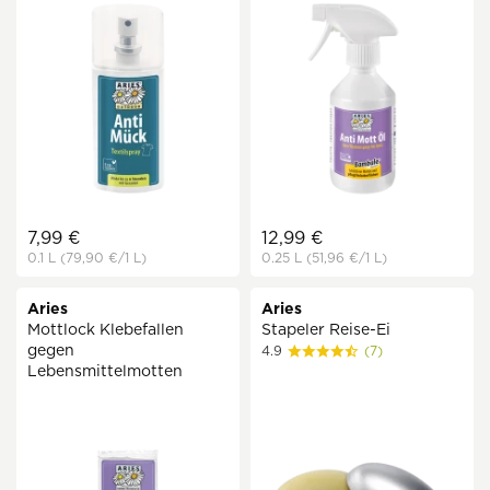
7,99 €
12,99 €
0.1 L
(79,90 €
/1 L)
0.25 L
(51,96 €
/1 L)
Aries
Aries
Mottlock Klebefallen
Stapeler Reise-Ei
gegen
4.9
(7)
Lebensmittelmotten