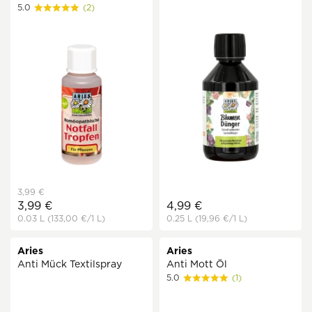
5.0
(2)
3,99 €
3,99 €
4,99 €
0.03 L
(133,00 €
/1 L)
0.25 L
(19,96 €
/1 L)
Aries
Aries
Anti Mück Textilspray
Anti Mott Öl
5.0
(1)