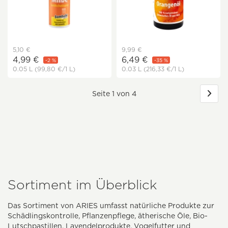
5,10 €
9,99 €
4,99 €
6,49 €
-2 %
-35 %
0.05 L
(99,80 €
/1 L)
0.03 L
(216,33 €
/1 L)
Seite 1 von 4
Sortiment im Überblick
Das Sortiment von ARIES umfasst natürliche Produkte zur
Schädlingskontrolle, Pflanzenpflege, ätherische Öle, Bio-
Lutschpastillen, Lavendelprodukte, Vogelfutter und