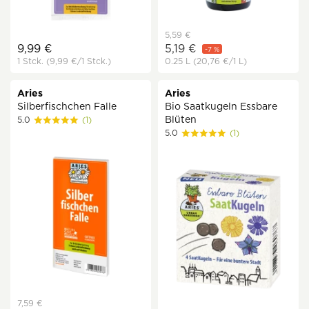
5,59 €
9,99 €
5,19 €
-7 %
1 Stck.
(9,99 €
/1 Stck.)
0.25 L
(20,76 €
/1 L)
Aries
Aries
Silberfischchen Falle
Bio Saatkugeln Essbare
Blüten
5.0
(1)
5.0
(1)
7,59 €