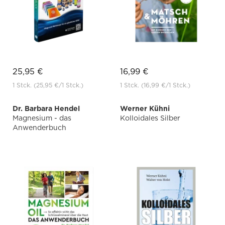
25,95 €
16,99 €
1 Stck.
(25,95 €
/1 Stck.)
1 Stck.
(16,99 €
/1 Stck.)
Dr. Barbara Hendel
Werner Kühni
Magnesium - das
Kolloidales Silber
Anwenderbuch