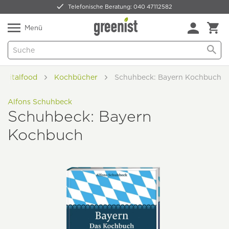
Telefonische Beratung: 040 47112582
Nur 5,49 € Versand -
frei ab 59,99 €
Natürlich Pflanzlich Lecker
Menü
Vitalfood
Kochbücher
Schuhbeck: Bayern Kochbuch
Alfons Schuhbeck
Schuhbeck: Bayern
Kochbuch