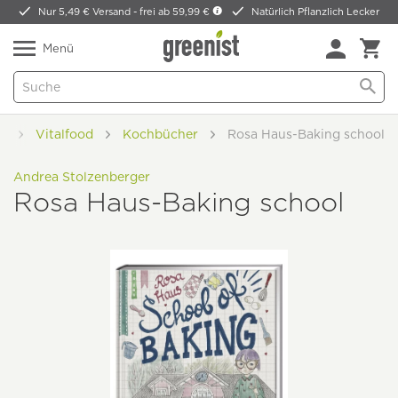
Nur 5,49 € Versand -
frei ab 59,99 €
Natürlich Pflanzlich Lecker
Menü
e
Vitalfood
Kochbücher
Rosa Haus-Baking school
Andrea Stolzenberger
Rosa Haus-Baking school