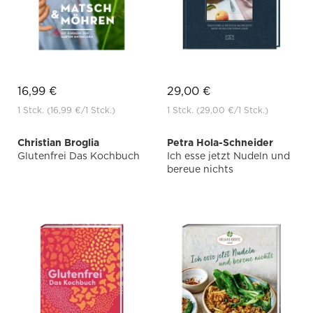
16,99 €
29,00 €
1 Stck.
(16,99 €
/1 Stck.)
1 Stck.
(29,00 €
/1 Stck.)
Christian Broglia
Petra Hola-Schneider
Glutenfrei Das Kochbuch
Ich esse jetzt Nudeln und
bereue nichts