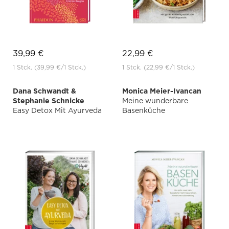
39,99 €
22,99 €
1 Stck.
(39,99 €
/1 Stck.)
1 Stck.
(22,99 €
/1 Stck.)
Dana Schwandt &
Monica Meier-Ivancan
Stephanie Schnicke
Meine wunderbare
Easy Detox Mit Ayurveda
Basenküche