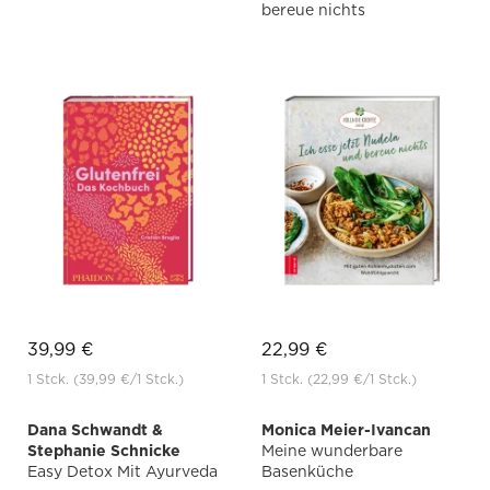
bereue nichts
39,99 €
22,99 €
1 Stck.
(39,99 €
/1 Stck.)
1 Stck.
(22,99 €
/1 Stck.)
Dana Schwandt &
Monica Meier-Ivancan
Stephanie Schnicke
Meine wunderbare
Easy Detox Mit Ayurveda
Basenküche