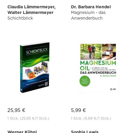
Claudia Lämmermeyer,
Dr. Barbara Hendel
Walter Lämmermeyer
Magnesium - das
Schichtblick
Anwenderbuch
25,95 €
5,99 €
1 Stck.
(25,95 €
/1 Stck.)
1 Stck.
(5,99 €
/1 Stck.)
Werner Kühni
Sophia Lewis