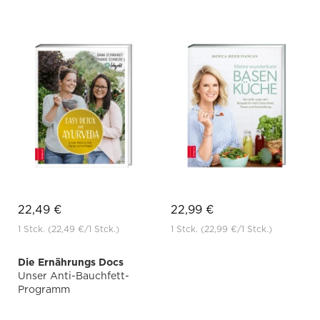
22,49 €
22,99 €
1 Stck.
(22,49 €
/1 Stck.)
1 Stck.
(22,99 €
/1 Stck.)
Die Ernährungs Docs
Unser Anti-Bauchfett-
Programm