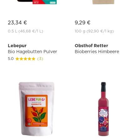
23,34 €
9,29 €
0.5 L
(46,68 €
/1 L)
100 g
(92,90 €
/1 kg)
Lebepur
Obsthof Retter
Bio Hagebutten Pulver
Bioberries Himbeere
5.0
(3)