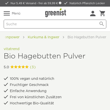
Nur 5,49 € Versand -
frei ab 59,99 €
Natürlich Pflanzlich Lecker
Menü
anzenpower
Kurkuma & Ingwer
Bio Hagebutten Pulver
vitatrend
Bio Hagebutten Pulver
5.0
(3)
100% vegan und natürlich
Fruchtiger Geschmack
Einfache Anwendung
Frei von künstlichen Zusätzen
Hochwertige Bio-Qualität