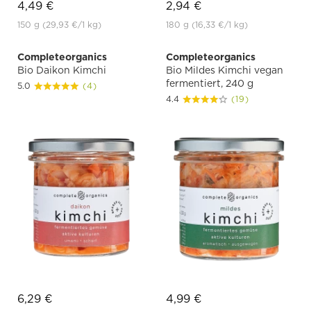
4,49 €
2,94 €
150 g
(29,93 €
/1 kg)
180 g
(16,33 €
/1 kg)
Completeorganics
Completeorganics
Bio Daikon Kimchi
Bio Mildes Kimchi vegan
fermentiert, 240 g
5.0
(4)
4.4
(19)
6,29 €
4,99 €