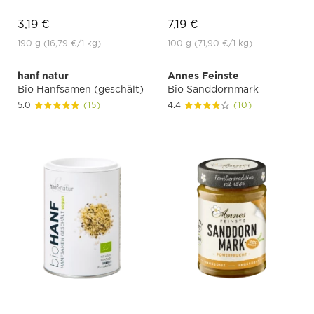
3,19 €
7,19 €
190 g
(16,79 €
/1 kg)
100 g
(71,90 €
/1 kg)
hanf natur
Annes Feinste
Bio Hanfsamen (geschält)
Bio Sanddornmark
5.0
(15)
4.4
(10)