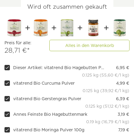
Wird oft zusammen gekauft
Preis für alle:
Alles in den Warenkorb
28,71 €*
Dieser Artikel: vitatrend Bio Hagebutten Pulver
6,95 €
0.125 kg (55,60 €/1 kg)
vitatrend Bio Curcuma Pulver
4,99 €
0.125 kg (39,92 €/1 kg)
vitatrend Bio Gerstengras Pulver
6,39 €
0.125 kg (51,12 €/1 kg)
Annes Feinste Bio Hagebuttenmark
3,19 €
0.19 kg (16,79 €/1 kg)
vitatrend Bio Moringa Pulver 100g
7,19 €