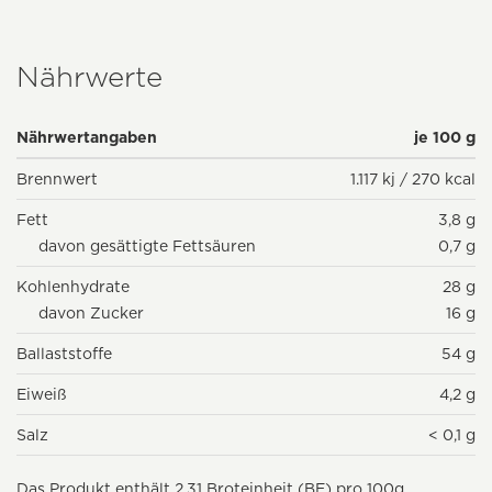
Nährwerte
Nährwertangaben
je 100 g
Brennwert
1.117 kj / 270 kcal
Fett
3,8 g
davon gesättigte Fettsäuren
0,7 g
Kohlenhydrate
28 g
davon Zucker
16 g
Ballaststoffe
54 g
Eiweiß
4,2 g
Salz
< 0,1 g
Das Produkt enthält 2,31 Broteinheit (BE) pro 100g