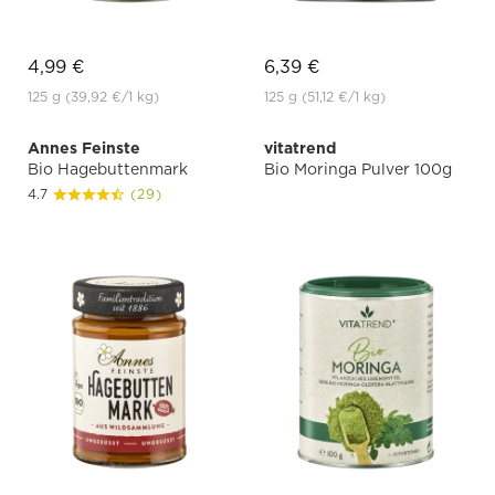
4,99 €
6,39 €
125 g
(39,92 €
/1 kg)
125 g
(51,12 €
/1 kg)
Annes Feinste
vitatrend
Bio Hagebuttenmark
Bio Moringa Pulver 100g
4.7
(29)