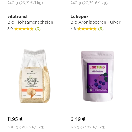
240 g
(26,21 €
/1 kg)
240 g
(20,79 €
/1 kg)
vitatrend
Lebepur
Bio Flohsamenschalen
Bio Aroniabeeren Pulver
5.0
(3)
4.8
(5)
11,95 €
6,49 €
300 g
(39,83 €
/1 kg)
175 g
(37,09 €
/1 kg)