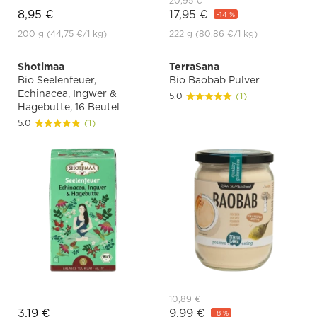
20,95 €
8,95 €
17,95 €
-14 %
200 g
(44,75 €
/1 kg)
222 g
(80,86 €
/1 kg)
Shotimaa
TerraSana
Bio Seelenfeuer,
Bio Baobab Pulver
Echinacea, Ingwer &
5.0
(1)
Hagebutte, 16 Beutel
5.0
(1)
10,89 €
3,19 €
9,99 €
-8 %