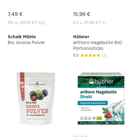
7,49 €
15,99 €
150 g
(49,93 €
/1 kg)
0.5 L
(31,98 €
/1 L)
Schalk Mühle
Hübner
Bio Aronia Pulver
arthoro Hagebutte BIO
Portionssticks
5.0
(1)