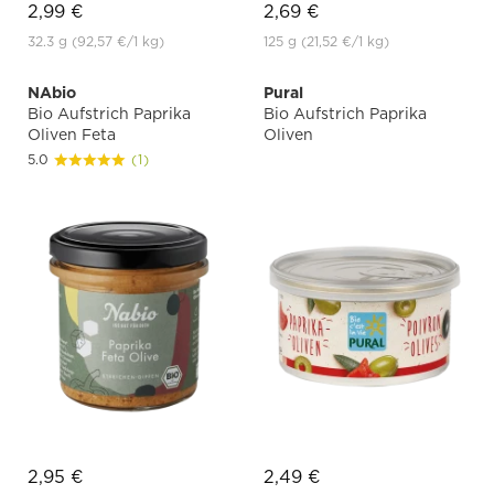
2,99 €
2,69 €
32.3 g
(92,57 €
/1 kg)
125 g
(21,52 €
/1 kg)
NAbio
Pural
Bio Aufstrich Paprika
Bio Aufstrich Paprika
Oliven Feta
Oliven
5.0
(1)
2,95 €
2,49 €