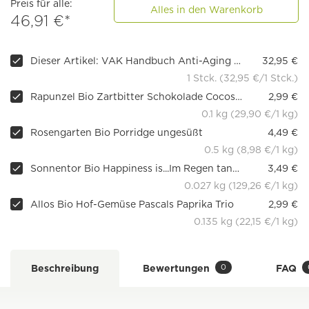
Preis für alle:
Alles in den Warenkorb
46,91 €*
Dieser Artikel: VAK Handbuch Anti-Aging und Prävention
32,95 €
1 Stck. (32,95 €/1 Stck.)
Rapunzel Bio Zartbitter Schokolade Cocos-Creme gefüllt
2,99 €
0.1 kg (29,90 €/1 kg)
Rosengarten Bio Porridge ungesüßt
4,49 €
0.5 kg (8,98 €/1 kg)
Sonnentor Bio Happiness is...Im Regen tanzen, 18 Teebeutel
3,49 €
0.027 kg (129,26 €/1 kg)
Allos Bio Hof-Gemüse Pascals Paprika Trio
2,99 €
0.135 kg (22,15 €/1 kg)
0
Beschreibung
Bewertungen
FAQ