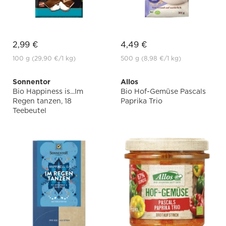
2,99 €
4,49 €
100 g
(29,90 €
/1 kg)
500 g
(8,98 €
/1 kg)
Sonnentor
Allos
Bio Happiness is...Im
Bio Hof-Gemüse Pascals
Regen tanzen, 18
Paprika Trio
Teebeutel