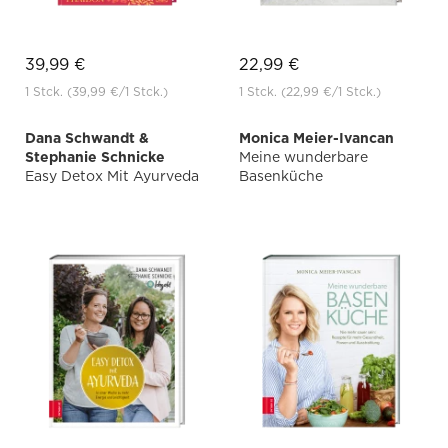
39,99 €
22,99 €
1 Stck.
(39,99 €
/1 Stck.)
1 Stck.
(22,99 €
/1 Stck.)
Dana Schwandt &
Monica Meier-Ivancan
Stephanie Schnicke
Meine wunderbare
Easy Detox Mit Ayurveda
Basenküche