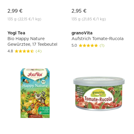
2,99 €
2,95 €
135 g
(22,15 €
/1 kg)
135 g
(21,85 €
/1 kg)
Yogi Tea
granoVita
Bio Happy Nature
Aufstrich Tomate-Rucola
Gewürztee, 17 Teebeutel
5.0
(1)
4.8
(4)