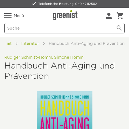
Telefonische Beratung: 040 47112582
Nur 5,49 € Versand -
frei ab 59,99 €
Natürlich Pflanzlich Lecker
Menü
ndheit
Literatur
Handbuch Anti-Aging und Prävention
Rüdiger Schmitt-Homm, Simone Homm:
Handbuch Anti-Aging und
Prävention