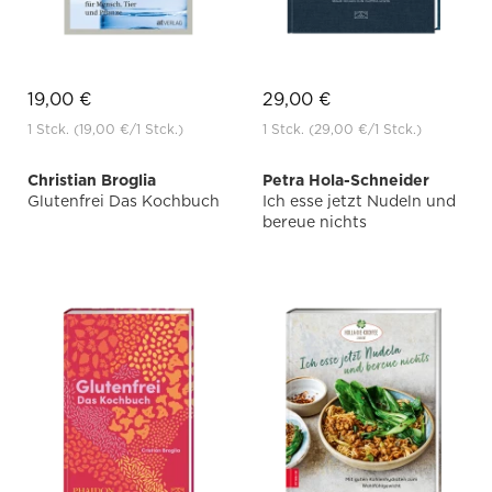
19,00 €
29,00 €
1 Stck.
(19,00 €
/1 Stck.)
1 Stck.
(29,00 €
/1 Stck.)
Christian Broglia
Petra Hola-Schneider
Glutenfrei Das Kochbuch
Ich esse jetzt Nudeln und
bereue nichts