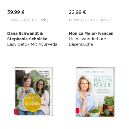
39,99 €
22,99 €
1 Stck.
(39,99 €
/1 Stck.)
1 Stck.
(22,99 €
/1 Stck.)
Dana Schwandt &
Monica Meier-Ivancan
Stephanie Schnicke
Meine wunderbare
Easy Detox Mit Ayurveda
Basenküche