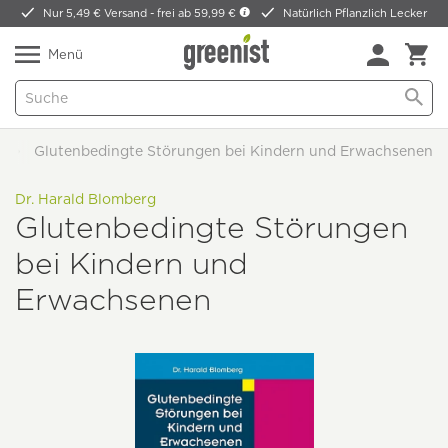
Nur 5,49 € Versand -
frei ab 59,99 €
Natürlich Pflanzlich Lecker
Menü
r
Glutenbedingte Störungen bei Kindern und Erwachsenen
Dr. Harald Blomberg
Glutenbedingte Störungen
bei Kindern und
Erwachsenen