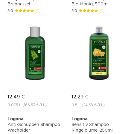
Brennessel
Bio-Honig, 500ml
5.0
(1)
5.0
(1)
12,49 €
12,29 €
0.075 L
(166,53 €
/1 L)
0.5 L
(24,58 €
/1 L)
Logona
Logona
Anti-Schuppen Shampoo
Sensitiv Shampoo
Wacholder
Ringelblume, 250ml