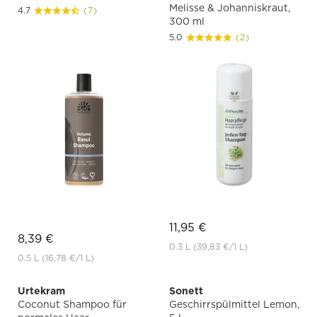
Melisse & Johanniskraut,
4.7
(7)
300 ml
5.0
(2)
11,95 €
8,39 €
0.3 L
(39,83 €
/1 L)
0.5 L
(16,78 €
/1 L)
Urtekram
Sonett
Coconut Shampoo für
Geschirrspülmittel Lemon,