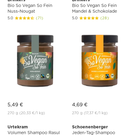
Bio So Vegan So Fein
Bio So Vegan So Fein
Nuss-Nougat
Mandel & Schokolade
5.0
(71)
5.0
(28)
5,49 €
4,69 €
270 g
(20,33 €
/1 kg)
270 g
(17,37 €
/1 kg)
Urtekram
Schoenenberger
Volumen Shampoo Rasul
Jeden-Tag-Shampoo