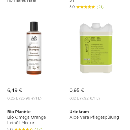
normales Haar
5 l
5.0
(21)
6,49 €
0,95 €
0.25 L
(25,96 €
/1 L)
0.12 L
(7,92 €
/1 L)
Bio Planète
Urtekram
Bio Omega Orange
Aloe Vera Pflegespülung
Leinöl-Mixtur
5.0
(37)