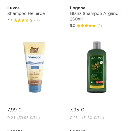
Luvos
Logona
Shampoo Heilerde
Glanz Shampoo Arganöl,
250ml
3.7
(3)
5.0
(1)
7,99 €
7,95 €
0.2 L
(39,95 €
/1 L)
0.25 L
(31,80 €
/1 L)