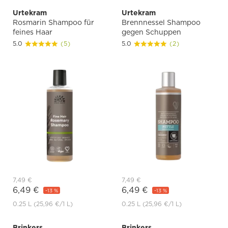
Urtekram
Urtekram
Rosmarin Shampoo für
Brennnessel Shampoo
feines Haar
gegen Schuppen
5.0
(5)
5.0
(2)
7,49 €
7,49 €
6,49 €
6,49 €
-13 %
-13 %
0.25 L
(25,96 €
/1 L)
0.25 L
(25,96 €
/1 L)
Brinkers
Brinkers