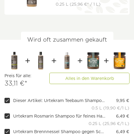
0.25 L
(25,96 €* / 1 L)
Wird oft zusammen gekauft
Preis für alle:
Alles in den Warenkorb
33,11 €*
Dieser Artikel: Urtekram Teebaum Shampoo für gereizte Kopfhaut
9,95 €
0.5 L (19,90 €/1 L)
Urtekram Rosmarin Shampoo für feines Haar
6,49 €
0.25 L (25,96 €/1 L)
Urtekram Brennnessel Shampoo gegen Schuppen
6,49 €