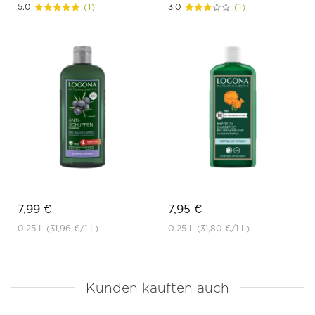
5.0
(1)
3.0
(1)
7,99 €
7,95 €
0.25 L
(31,96 €
/1 L)
0.25 L
(31,80 €
/1 L)
Kunden kauften auch