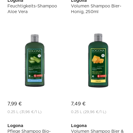
Logona
Logona
Feuchtigkeits-Shampoo
Volumen Shampoo Bier-
Aloe Vera
Honig, 250ml
7,99 €
7,49 €
0.25 L
(31,96 €
/1 L)
0.25 L
(29,96 €
/1 L)
Logona
Logona
Pflege Shampoo Bio-
Volumen Shampoo Bier &