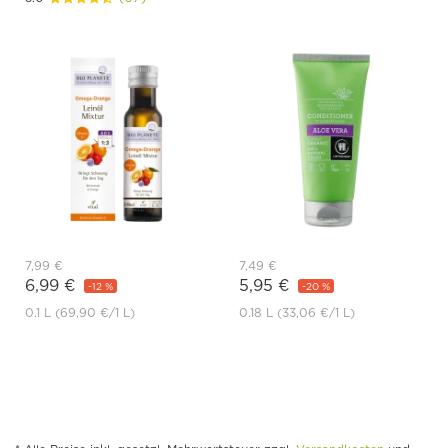
7,99 €
7,49 €
6,99 €
5,95 €
-12 %
-20 %
0.1 L
(69,90 €
/1 L)
0.18 L
(33,06 €
/1 L)