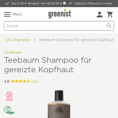
Nur 5,49 € Versand -
frei ab 59,99 €
Natürlich Pflanzlich Lecker
Menü
üssiges Shampoo
Teebaum Shampoo für gereizte Kopfhaut
Urtekram
Teebaum Shampoo für
gereizte Kopfhaut
4.8
(4)