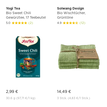
Yogi Tea
Solwang Design
Bio Sweet Chili
Bio Wischtücher,
Gewürztee, 17 Teebeutel
Grüntöne
5.0
(2)
4.9
(12)
2,99 €
14,49 €
30.6 g
(97,71 €
/1 kg)
3 Stck.
(4,83 €
/1 Stck.)