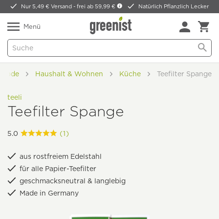
Nur 5,49 € Versand -
frei ab 59,99 €
Natürlich Pflanzlich Lecker
Menü
 Mode
Haushalt & Wohnen
Küche
Teefilter Spange
teeli
Teefilter Spange
5.0
(1)
aus rostfreiem Edelstahl
für alle Papier-Teefilter
geschmacksneutral & langlebig
Made in Germany