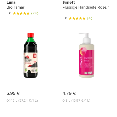
Lima
Sonett
Bio Tamari
Flüssige Handseife Rose, 1
l
5.0
(24)
5.0
(4)
3,95 €
4,79 €
0.145 L
(27,24 €
/1 L)
0.3 L
(15,97 €
/1 L)