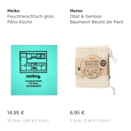
Meiko
Memo
Feuchtwischtuch grün,
Obst & Gemüse
Pikto Küche
Baumwoll-Beutel 2er Pack
14,95 €
6,95 €
10 Stck.
(1,50 €
/1 Stck.)
2 Stck.
(3,48 €
/1 Stck.)