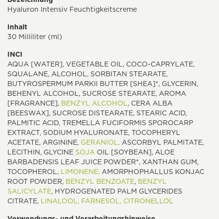
Hyaluron Intensiv Feuchtigkeitscreme
Inhalt
30 Milliliter (ml)
INCI
AQUA [WATER], VEGETABLE OIL, COCO-CAPRYLATE,
SQUALANE, ALCOHOL, SORBITAN STEARATE,
BUTYROSPERMUM PARKII BUTTER [SHEA]*, GLYCERIN,
BEHENYL ALCOHOL, SUCROSE STEARATE, AROMA
[FRAGRANCE],
BENZYL ALCOHOL
, CERA ALBA
[BEESWAX], SUCROSE DISTEARATE, STEARIC ACID,
PALMITIC ACID, TREMELLA FUCIFORMIS SPOROCARP
EXTRACT, SODIUM HYALURONATE, TOCOPHERYL
ACETATE, ARGININE,
GERANIOL,
ASCORBYL PALMITATE,
LECITHIN, GLYCINE
SOJA
OIL [SOYBEAN], ALOE
BARBADENSIS LEAF JUICE POWDER*, XANTHAN GUM,
TOCOPHEROL,
LIMONENE,
AMORPHOPHALLUS KONJAC
ROOT POWDER,
BENZYL BENZOATE
,
BENZYL
SALICYLATE
, HYDROGENATED PALM GLYCERIDES
CITRATE,
LINALOOL,
FARNESOL,
CITRONELLOL
Verwendungs- und Verarbeitungshinweise