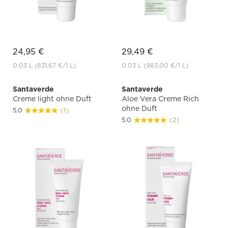
24,95 €
29,49 €
0.03 L
(831,67 €
/1 L)
0.03 L
(983,00 €
/1 L)
Santaverde
Santaverde
Creme light ohne Duft
Aloe Vera Creme Rich
ohne Duft
5.0
(1)
5.0
(2)