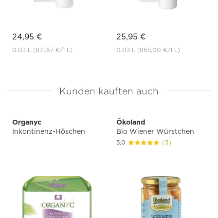
24,95 €
25,95 €
0.03 L
(831,67 €
/1 L)
0.03 L
(865,00 €
/1 L)
Kunden kauften auch
Organyc
Ökoland
Inkontinenz-Höschen
Bio Wiener Würstchen
5.0
(3)