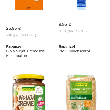
9,95 €
25,95 €
0.15 L
(66,33 €
/1 L)
300 g
(86,50 €
/1 kg)
Rapunzel
Rapunzel
Bio Nougat-Creme mit
Bio Lupinenschrot
Kakaobutter