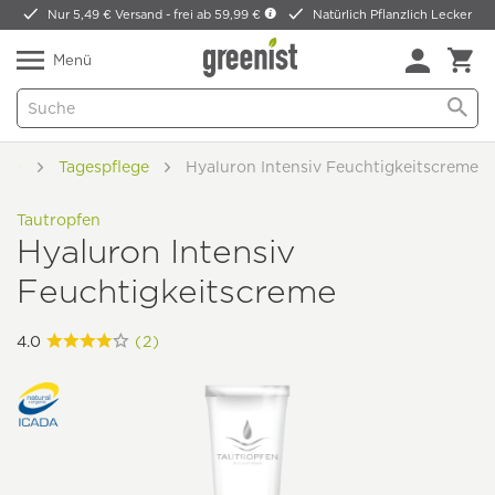
Nur 5,49 € Versand -
frei ab 59,99 €
Natürlich Pflanzlich Lecker
Menü
ege
Tagespflege
Hyaluron Intensiv Feuchtigkeitscreme
Tautropfen
Hyaluron Intensiv
Feuchtigkeitscreme
4.0
(2)