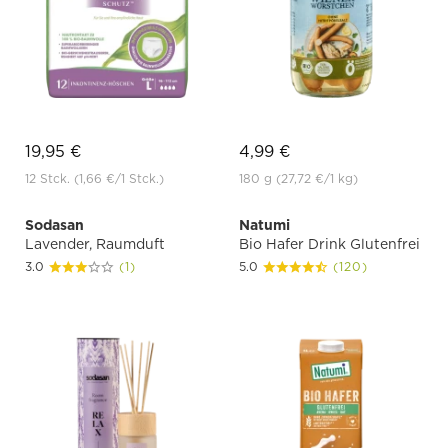
19,95 €
4,99 €
12 Stck.
(1,66 €
/1 Stck.)
180 g
(27,72 €
/1 kg)
Sodasan
Natumi
Lavender, Raumduft
Bio Hafer Drink Glutenfrei
3.0
(1)
5.0
(120)