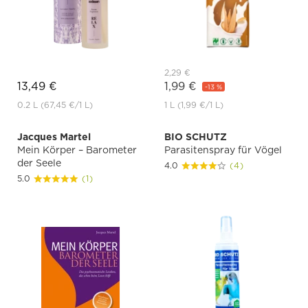
2,29 €
13,49 €
1,99 €
-13 %
0.2 L
(67,45 €
/1 L)
1 L
(1,99 €
/1 L)
Jacques Martel
BIO SCHUTZ
Mein Körper – Barometer
Parasitenspray für Vögel
der Seele
4.0
(4)
5.0
(1)