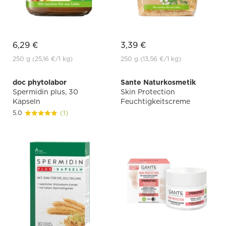
6,29 €
3,39 €
250 g
(25,16 €
/1 kg)
250 g
(13,56 €
/1 kg)
doc phytolabor
Sante Naturkosmetik
Spermidin plus, 30
Skin Protection
Kapseln
Feuchtigkeitscreme
5.0
(1)