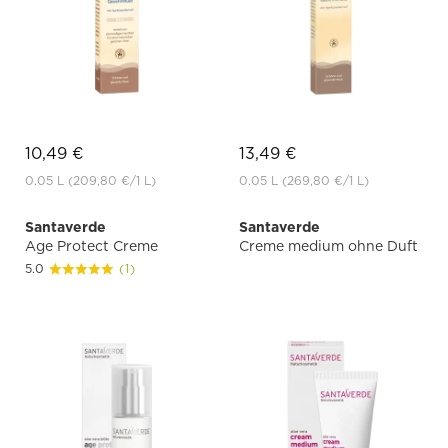
10,49 €
13,49 €
0.05 L
(209,80 €
/1 L)
0.05 L
(269,80 €
/1 L)
Santaverde
Santaverde
Age Protect Creme
Creme medium ohne Duft
5.0
(1)