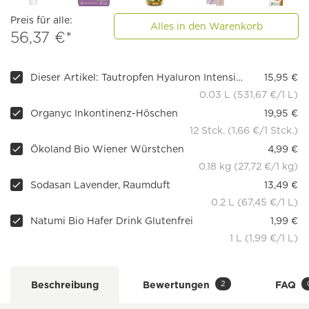
Preis für alle:
Alles in den Warenkorb
56,37 €*
Dieser Artikel: Tautropfen Hyaluron Intensiv Feuchtigkeitscreme
15,95 €
0.03 L (531,67 €/1 L)
Organyc Inkontinenz-Höschen
19,95 €
12 Stck. (1,66 €/1 Stck.)
Ökoland Bio Wiener Würstchen
4,99 €
0.18 kg (27,72 €/1 kg)
Sodasan Lavender, Raumduft
13,49 €
0.2 L (67,45 €/1 L)
Natumi Bio Hafer Drink Glutenfrei
1,99 €
1 L (1,99 €/1 L)
2
Beschreibung
Bewertungen
FAQ