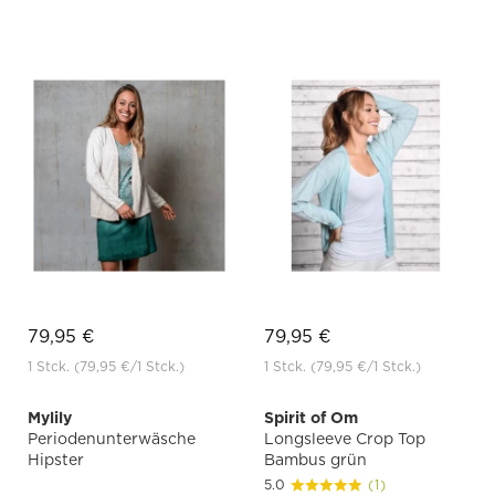
79,95 €
79,95 €
1 Stck.
(79,95 €
/1 Stck.)
1 Stck.
(79,95 €
/1 Stck.)
Mylily
Spirit of Om
Periodenunterwäsche
Longsleeve Crop Top
Hipster
Bambus grün
5.0
(1)