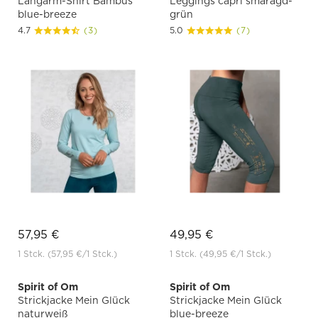
Langarm-Shirt Bambus
Leggings capri smaragd-
blue-breeze
grün
4.7
(3)
5.0
(7)
57,95 €
49,95 €
1 Stck.
(57,95 €
/1 Stck.)
1 Stck.
(49,95 €
/1 Stck.)
Spirit of Om
Spirit of Om
Strickjacke Mein Glück
Strickjacke Mein Glück
naturweiß
blue-breeze