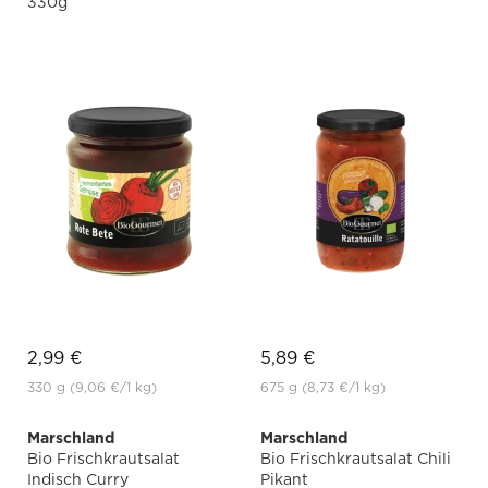
330g
2,99 €
5,89 €
330 g
(9,06 €
/1 kg)
675 g
(8,73 €
/1 kg)
Marschland
Marschland
Bio Frischkrautsalat
Bio Frischkrautsalat Chili
Indisch Curry
Pikant