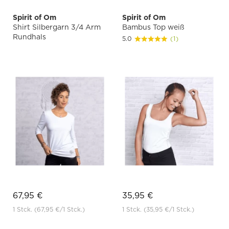
Spirit of Om
Spirit of Om
Shirt Silbergarn 3/4 Arm
Bambus Top weiß
Rundhals
5.0
(1)
67,95 €
35,95 €
1 Stck.
(67,95 €
/1 Stck.)
1 Stck.
(35,95 €
/1 Stck.)