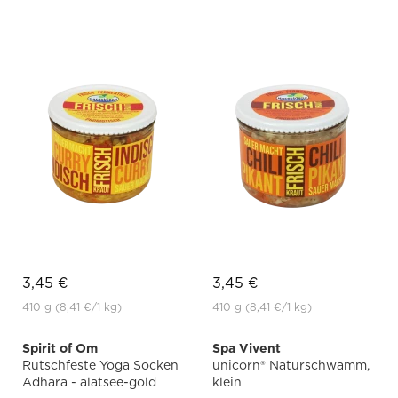
3,45 €
3,45 €
410 g
(8,41 €
/1 kg)
410 g
(8,41 €
/1 kg)
Spirit of Om
Spa Vivent
Rutschfeste Yoga Socken
unicorn® Naturschwamm,
Adhara - alatsee-gold
klein