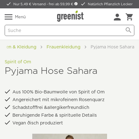
Nur 5,49 € Versand -
frei ab 59,99 €
Natürlich Pflanzlich Lecker
Menü
tilien & Kleidung
Frauenkleidung
Pyjama Hose Sahara
Spirit of Om
Pyjama Hose Sahara
Aus 100% Bio-Baumwolle von Spirit of Om
Angereichert mit mikrofeinem Rosenquarz
Schadstofffrei &allergikerfreundlich
Beruhigende Farbe & spirituelle Details
Vegan ðisch produziert