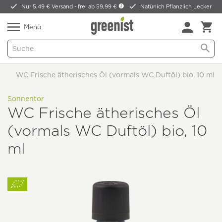
Nur 5,49 € Versand -
frei ab 59,99 €
Natürlich Pflanzlich Lecker
Menü
WC Frische ätherisches Öl (vormals WC Duftöl) bio, 10 ml
Sonnentor
WC Frische ätherisches Öl
(vormals WC Duftöl) bio, 10
ml