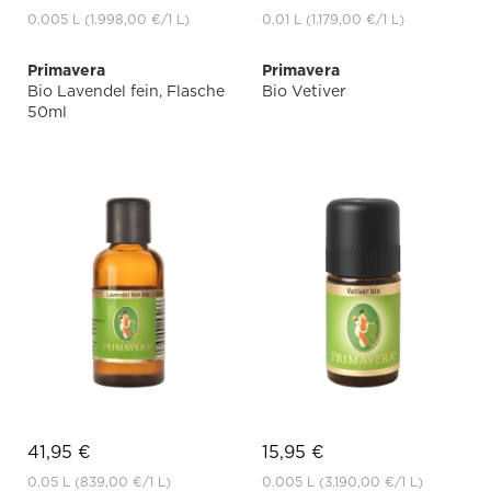
0.005 L
(1.998,00 €
/1 L)
0.01 L
(1.179,00 €
/1 L)
Primavera
Primavera
Bio Lavendel fein, Flasche
Bio Vetiver
50ml
41,95 €
15,95 €
0.05 L
(839,00 €
/1 L)
0.005 L
(3.190,00 €
/1 L)