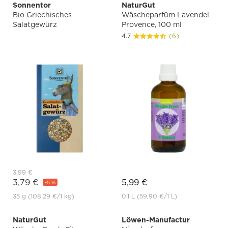
Sonnentor
NaturGut
Bio Griechisches
Wäscheparfüm Lavendel
Salatgewürz
Provence, 100 ml
4.7
(6)
3,99 €
3,79 €
5,99 €
-5 %
35 g
(108,29 €
/1 kg)
0.1 L
(59,90 €
/1 L)
NaturGut
Löwen-Manufactur