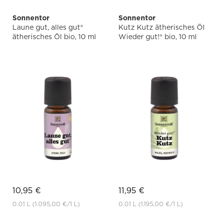
Sonnentor
Sonnentor
Laune gut, alles gut®
Kutz Kutz ätherisches Öl
ätherisches Öl bio, 10 ml
Wieder gut!® bio, 10 ml
10,95 €
11,95 €
0.01 L
(1.095,00 €
/1 L)
0.01 L
(1.195,00 €
/1 L)