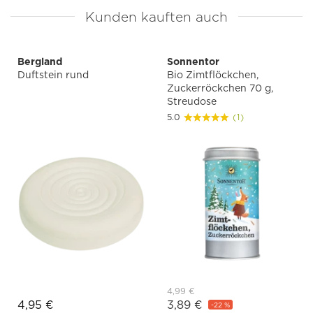
Kunden kauften auch
Bergland
Sonnentor
Duftstein rund
Bio Zimtflöckchen,
Zuckerröckchen 70 g,
Streudose
5.0
(1)
4,99 €
4,95 €
3,89 €
-22 %