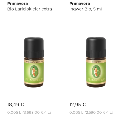
Primavera
Primavera
Bio Lariciokiefer extra
Ingwer Bio, 5 ml
18,49 €
12,95 €
0.005 L
(3.698,00 €
/1 L)
0.005 L
(2.590,00 €
/1 L)