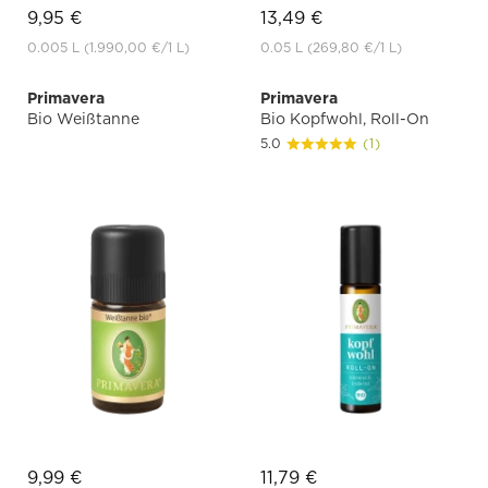
9,95 €
13,49 €
0.005 L
(1.990,00 €
/1 L)
0.05 L
(269,80 €
/1 L)
Primavera
Primavera
Bio Weißtanne
Bio Kopfwohl, Roll-On
5.0
(1)
9,99 €
11,79 €