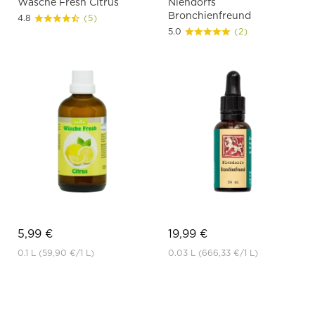
Wäsche Fresh Citrus
Niendorfs
Bronchienfreund
4.8
(5)
5.0
(2)
5,99 €
19,99 €
0.1 L
(59,90 €
/1 L)
0.03 L
(666,33 €
/1 L)