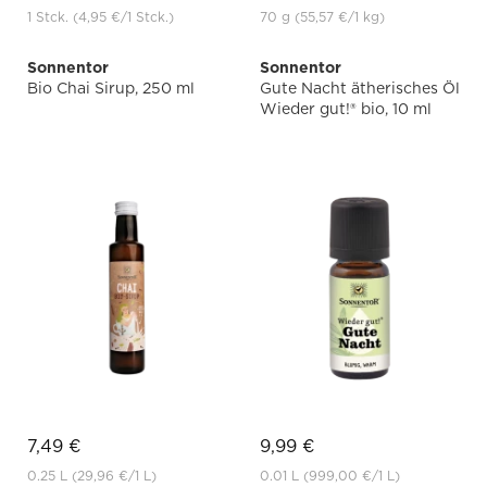
1 Stck.
(4,95 €
/1 Stck.)
70 g
(55,57 €
/1 kg)
Sonnentor
Sonnentor
Bio Chai Sirup, 250 ml
Gute Nacht ätherisches Öl
Wieder gut!® bio, 10 ml
7,49 €
9,99 €
0.25 L
(29,96 €
/1 L)
0.01 L
(999,00 €
/1 L)