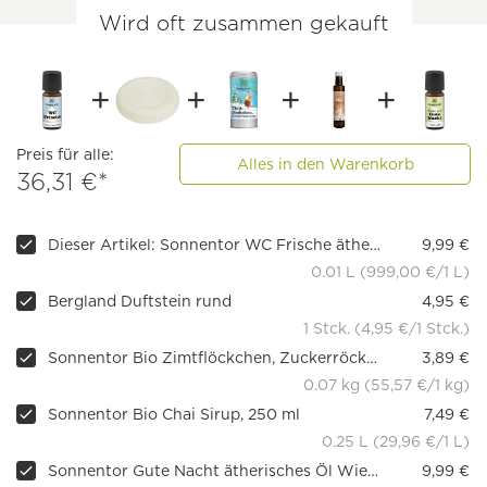
Wird oft zusammen gekauft
Preis für alle:
Alles in den Warenkorb
36,31 €*
Dieser Artikel: Sonnentor WC Frische ätherisches Öl (vormals WC Duftöl) bio, 10 ml
9,99 €
0.01 L (999,00 €/1 L)
Bergland Duftstein rund
4,95 €
1 Stck. (4,95 €/1 Stck.)
Sonnentor Bio Zimtflöckchen, Zuckerröckchen 70 g, Streudose
3,89 €
0.07 kg (55,57 €/1 kg)
Sonnentor Bio Chai Sirup, 250 ml
7,49 €
0.25 L (29,96 €/1 L)
Sonnentor Gute Nacht ätherisches Öl Wieder gut!® bio, 10 ml
9,99 €