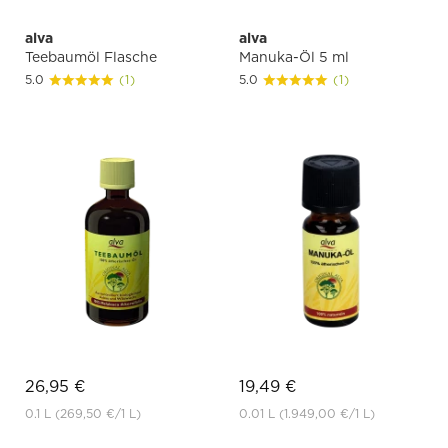
alva
alva
Teebaumöl Flasche
Manuka-Öl 5 ml
5.0
(1)
5.0
(1)
26,95 €
19,49 €
0.1 L
(269,50 €
/1 L)
0.01 L
(1.949,00 €
/1 L)