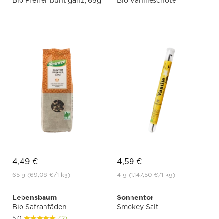
Bio Pfeffer bunt ganz, 65g
Bio Vanilleschote
4,49 €
4,59 €
65 g
(69,08 €
/1 kg)
4 g
(1.147,50 €
/1 kg)
Lebensbaum
Sonnentor
Bio Safranfäden
Smokey Salt
5.0
(2)