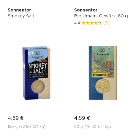
Sonnentor
Sonnentor
Smokey Salt
Bio Umami Gewürz, 60 g
4.4
(3)
4,89 €
4,59 €
150 g
(32,60 €
/1 kg)
60 g
(76,50 €
/1 kg)