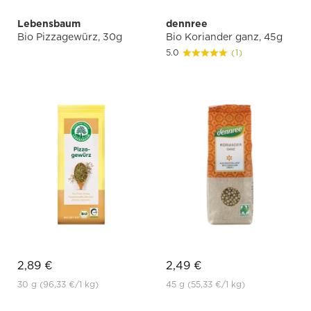
Lebensbaum
dennree
Bio Pizzagewürz, 30g
Bio Koriander ganz, 45g
5.0
(1)
2,89 €
2,49 €
30 g
(96,33 €
/1 kg)
45 g
(55,33 €
/1 kg)