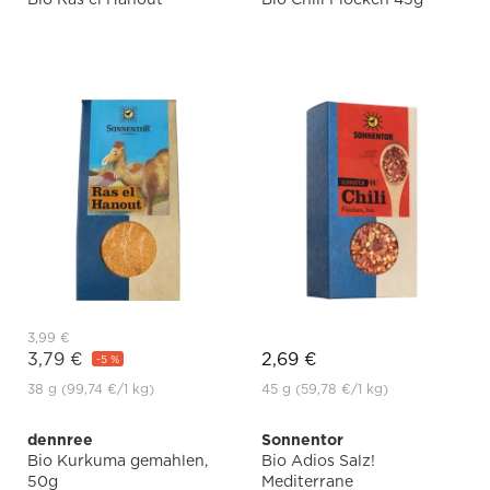
3,99 €
3,79 €
2,69 €
-5 %
38 g
(99,74 €
/1 kg)
45 g
(59,78 €
/1 kg)
dennree
Sonnentor
Bio Kurkuma gemahlen,
Bio Adios Salz!
50g
Mediterrane