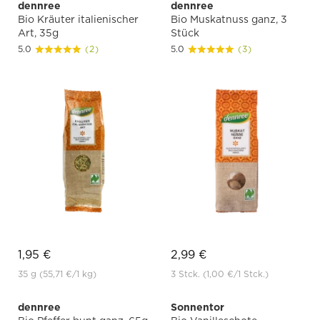
dennree
dennree
Bio Kräuter italienischer
Bio Muskatnuss ganz, 3
Art, 35g
Stück
5.0
(2)
5.0
(3)
1,95 €
2,99 €
35 g
(55,71 €
/1 kg)
3 Stck.
(1,00 €
/1 Stck.)
dennree
Sonnentor