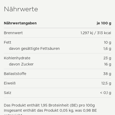
Nährwerte
Nährwertangaben
je 100 g
Brennwert
1.297 kj / 313 kcal
Fett
10 g
davon gesättigte Fettsäuren
1,6 g
Kohlenhydrate
23 g
davon Zucker
16 g
Ballaststoffe
38 g
Eiweiß
12,5 g
Salz
< 0,1 g
Das Produkt enthält 1,95 Broteinheit (BE) pro 100g
Insgesamt enthält das Produkt 0,05 kg, was 0,98 BE