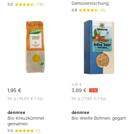
Gemüsemischung
5.0
(78)
4.8
(5)
4,19 €
1,95 €
3,89 €
-7 %
50 g
(39,00 €
/1 kg)
50 g
(77,80 €
/1 kg)
dennree
dennree
Bio Kreuzkümmel
Bio Weiße Bohnen, gegart
gemahlen
5.0
(1)