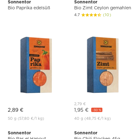
Sonnentor
Sonnentor
Bio Paprika edelsüß
Bio Zimt Ceylon gemahlen
4.7
(10)
2,79 €
2,89 €
1,95 €
-30 %
50 g
(57,80 €
/1 kg)
40 g
(48,75 €
/1 kg)
Sonnentor
Sonnentor
Bio Ras el Hanout
Bio Chili Flocken 45g