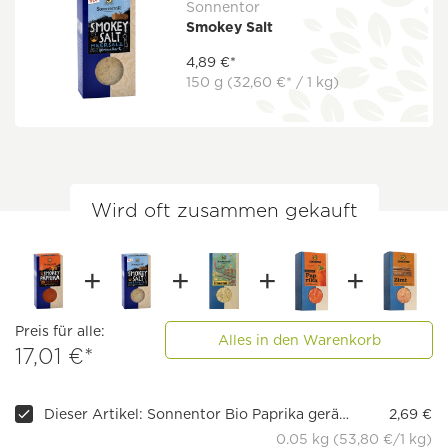
Sonnentor
Smokey Salt
4,89 €*
150 g
(32,60 €* / 1 kg)
Wird oft zusammen gekauft
Preis für alle:
Alles in den Warenkorb
17,01 €*
Dieser Artikel: Sonnentor Bio Paprika geräuchert (Smokey), 50 g
2,69 €
0.05 kg (53,80 €/1 kg)