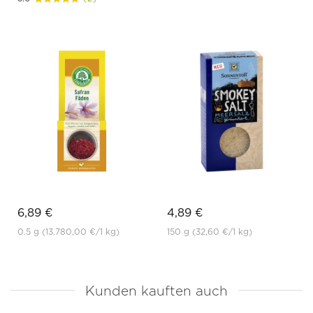
6,89 €
4,89 €
0.5 g
(13.780,00 €
/1 kg)
150 g
(32,60 €
/1 kg)
Kunden kauften auch