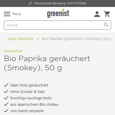
Telefonische Beratung: 040 47112582
Nur 5,49 € Versand -
frei ab 59,99 €
Natürlich Pflanzlich Lecker
Menü
pure Gewürze
Bio Paprika geräuchert (Smokey), 50 g
Sonnentor
Bio Paprika geräuchert
(Smokey), 50 g
über Holz geräuchert
ohne Zucker & Salz
fruchtig-rauchige Note
aus spanischem Bio-Anbau
von Hand verpackt