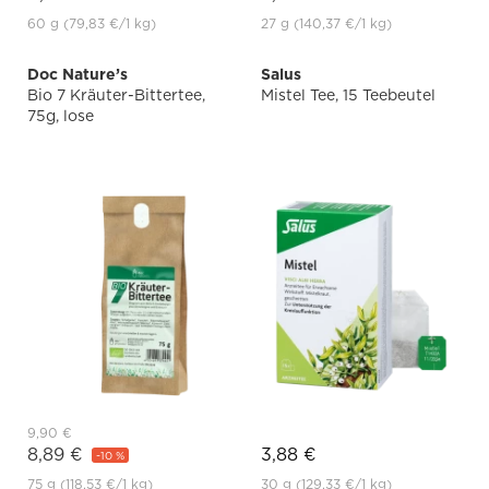
60 g
(79,83 €
/1 kg)
27 g
(140,37 €
/1 kg)
Doc Nature’s
Salus
Bio 7 Kräuter-Bittertee,
Mistel Tee, 15 Teebeutel
75g, lose
9,90 €
8,89 €
3,88 €
-10 %
75 g
(118,53 €
/1 kg)
30 g
(129,33 €
/1 kg)