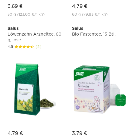
3,69 €
4,79 €
30 g
(123,00 €
/1 kg)
60 g
(79,83 €
/1 kg)
Salus
Salus
Löwenzahn Arzneitee, 60
Bio Fastentee, 15 Btl.
g, lose
4.5
(2)
4,79 €
3,79 €