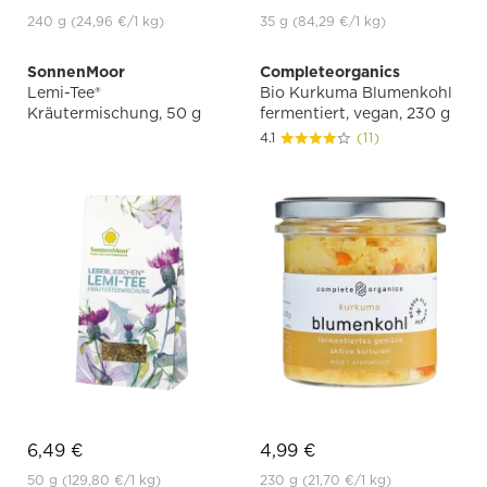
240 g
(24,96 €
/1 kg)
35 g
(84,29 €
/1 kg)
SonnenMoor
Completeorganics
Lemi-Tee®
Bio Kurkuma Blumenkohl
Kräutermischung, 50 g
fermentiert, vegan, 230 g
4.1
(11)
6,49 €
4,99 €
50 g
(129,80 €
/1 kg)
230 g
(21,70 €
/1 kg)