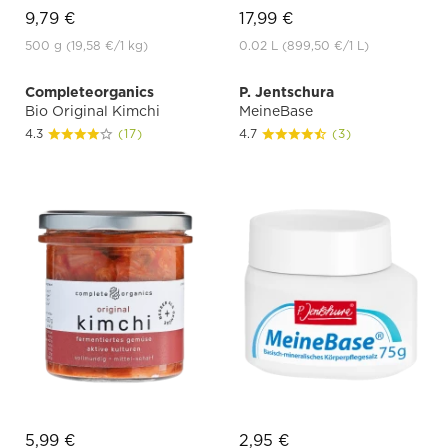
9,79 €
17,99 €
500 g
(19,58 €
/1 kg)
0.02 L
(899,50 €
/1 L)
Completeorganics
P. Jentschura
Bio Original Kimchi
MeineBase
4.3
(17)
4.7
(3)
5,99 €
2,95 €