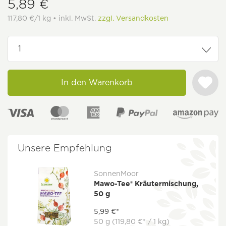
5,89 €
117,80 €/1 kg • inkl. MwSt.
zzgl. Versandkosten
In den Warenkorb
Unsere Empfehlung
SonnenMoor
Mawo-Tee® Kräutermischung,
50 g
5,99 €*
50 g
(119,80 €* / 1 kg)