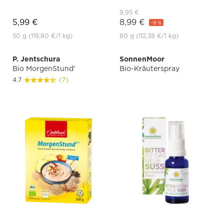
9,95 €
5,99 €
8,99 €
-9 %
50 g
(119,80 €
/1 kg)
80 g
(112,38 €
/1 kg)
P. Jentschura
SonnenMoor
Bio MorgenStund'
Bio-Kräuterspray
4.7
(7)