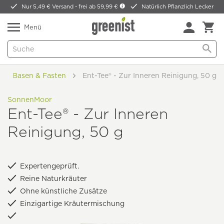
Nur 5,49 € Versand -
frei ab 59,99 €
Natürlich Pflanzlich Lecker
Menü
Basen & Fasten
Ent-Tee® - Zur Inneren Reinigung, 50 g
SonnenMoor
Ent-Tee® - Zur Inneren
Reinigung, 50 g
Expertengeprüft.
Reine Naturkräuter
Ohne künstliche Zusätze
Einzigartige Kräutermischung