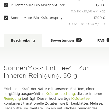
P. Jentschura Bio MorgenStund'
9,79 €
0.5 kg (19,58 €/1 kg)
SonnenMoor Bio-Kräuterspray
17,99 €
0.02 L (899,50 €/1 L)
0
Beschreibung
Bewertungen
FAQ
SonnenMoor Ent-Tee® - Zur
Inneren Reinigung, 50 g
Erlebe die Kraft der Natur mit unserem Ent-Tee®, einer
sorgfältig ausgewählten
Kräutermischung
, die zur inneren
Reinigung
beiträgt. Dieser hochwertige
Kräutertee
kombiniert traditionelle Zutaten wie Birkenblätter, Melisse,
Hagebutte und weitere, um ein natürliches, reinigendes