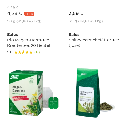
4,99 €
4,29 €
3,59 €
-14 %
50 g
(85,80 €
/1 kg)
30 g
(119,67 €
/1 kg)
Salus
Salus
Bio Magen-Darm-Tee
Spitzwegerichblätter Tee
Kräutertee, 20 Beutel
(lose)
5.0
(6)