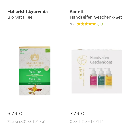
Maharishi Ayurveda
Sonett
Bio Vata Tee
Handseifen Geschenk-Set
5.0
(2)
6,79 €
7,79 €
22.5 g
(301,78 €
/1 kg)
0.33 L
(23,61 €
/1 L)