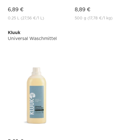
6,89 €
8,89 €
0.25 L
(27,56 €
/1 L)
500 g
(17,78 €
/1 kg)
Kluuk
Universal Waschmittel