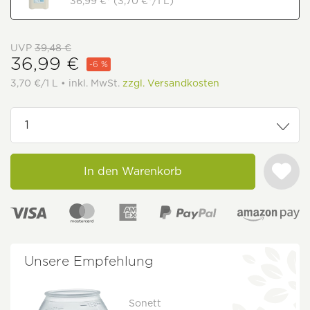
36,99 €* (3,70 €*/1 L)
UVP
39,48 €
36,99 €
-6 %
3,70 €/1 L • inkl. MwSt.
zzgl. Versandkosten
In den Warenkorb
Unsere Empfehlung
Sonett