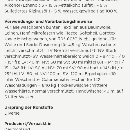
Alkohol (Ethanol) 5 – 15 % Fettalkoholsulfat 1 – 5 %
Sulfatiertes Rizinusöl 1 – 5 % Wasser, gewirbelt ad 100 %
Verwendungs- und Verarbeitungshinweise
Für alle waschbaren bunten Textilien aus Baumwolle,
Leinen, Hanf, Mikrofasern wie Fleece, Softshell, Goretex,
sowie Mischgeweben, von 30°–60°C. Nicht geeignet für
Wolle und Seide. Dosierung für 4,5 kg-Waschmaschine:
Leicht verschmutzt =LV Normal verschmutzt=NV Stark
verschmutzt=SV Wasserhärtebereich: weich 0 – 8,4° dH / 0
– 15° fH: LV: 40 ml NV: 60 ml SV: 80 ml mittel 8,4 – 14° dH /
15 – 24° fH: LV: 50 ml NV: 70 ml SV: 90 ml hart > 14° dH / >
25° fH: LV: 80 ml NV: 100 ml SV: 120 ml Ergiebigkeit: 10
Liter Waschmittel Color sensitiv reichen für 142
Waschladungen = 640 kg Trockenwäsche (mittlere
Wasserhärte, normal verschmutzt) Handwäsche: 40 ml auf
5 Liter Wasser
Ursprung der Rohstoffe
Diverse
Produziert/Verpackt in
Deutschland