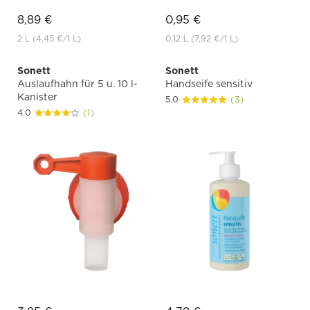
8,89 €
0,95 €
2 L
(4,45 €
/1 L)
0.12 L
(7,92 €
/1 L)
Sonett
Sonett
Auslaufhahn für 5 u. 10 l-
Handseife sensitiv
Kanister
5.0
(3)
4.0
(1)