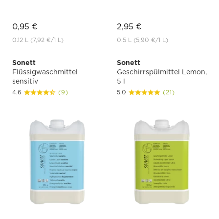
0,95 €
2,95 €
0.12 L
(7,92 €
/1 L)
0.5 L
(5,90 €
/1 L)
Sonett
Sonett
Flüssigwaschmittel
Geschirrspülmittel Lemon,
sensitiv
5 l
4.6
(9)
5.0
(21)