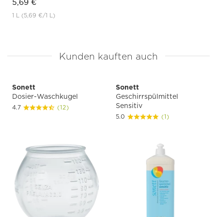
5,69 €
1 L
(5,69 €
/1 L)
Kunden kauften auch
Sonett
Sonett
Dosier-Waschkugel
Geschirrspülmittel
Sensitiv
4.7
(12)
5.0
(1)