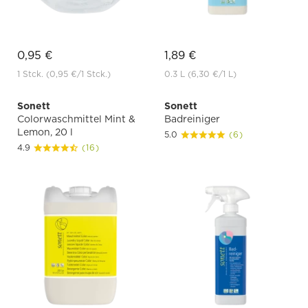
0,95 €
1,89 €
1 Stck.
(0,95 €
/1 Stck.)
0.3 L
(6,30 €
/1 L)
Sonett
Sonett
Colorwaschmittel Mint &
Badreiniger
Lemon, 20 l
5.0
(6)
4.9
(16)