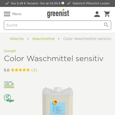
Nur 5,49 € Versand -
frei ab 59,99 €
Natürlich Pflanzlich Lecker
Menü
e
Wäsche
Waschmittel
Color Waschmittel sensitiv
Sonett
Color Waschmittel sensitiv
5.0
(3)