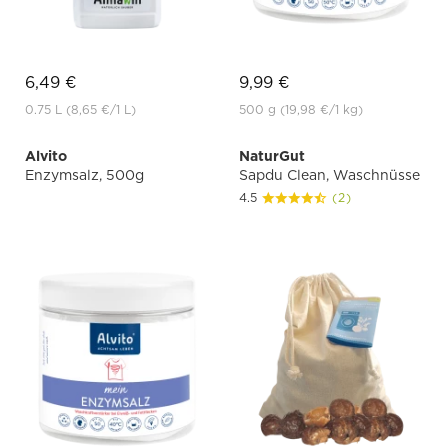
6,49 €
9,99 €
0.75 L
(8,65 €
/1 L)
500 g
(19,98 €
/1 kg)
Alvito
NaturGut
Enzymsalz, 500g
Sapdu Clean, Waschnüsse
4.5
(2)