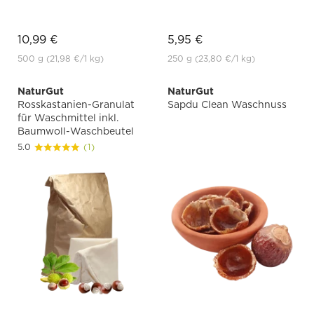
10,99 €
5,95 €
500 g
(21,98 €
/1 kg)
250 g
(23,80 €
/1 kg)
NaturGut
NaturGut
Rosskastanien-Granulat
Sapdu Clean Waschnuss
für Waschmittel inkl.
Baumwoll-Waschbeutel
5.0
(1)