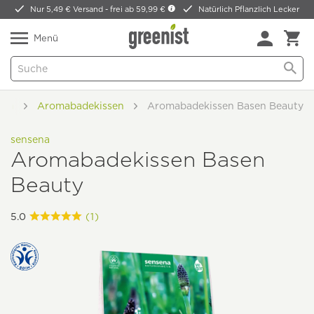
Nur 5,49 € Versand -
frei ab 59,99 €
Natürlich Pflanzlich Lecker
Menü
Spa
Aromabadekissen
Aromabadekissen Basen Beauty
sensena
Aromabadekissen Basen
Beauty
5.0
(1)