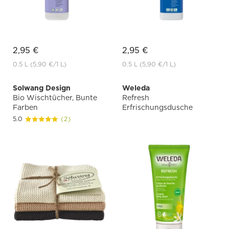
2,95 €
2,95 €
0.5 L
(5,90 €
/1 L)
0.5 L
(5,90 €
/1 L)
Solwang Design
Weleda
Bio Wischtücher, Bunte
Refresh
Farben
Erfrischungsdusche
5.0
(2)