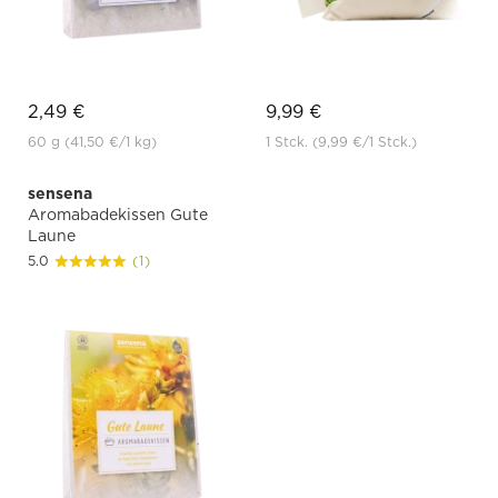
2,49 €
9,99 €
60 g
(41,50 €
/1 kg)
1 Stck.
(9,99 €
/1 Stck.)
sensena
Aromabadekissen Gute
Laune
5.0
(1)