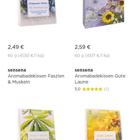
2,49 €
2,59 €
60 g
(41,50 €
/1 kg)
60 g
(43,17 €
/1 kg)
sensena
sensena
Aromabadekissen Faszien
Aromabadekissen Gute
& Muskeln
Laune
5.0
(1)