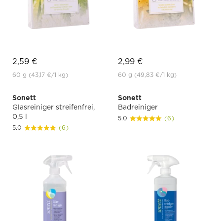
2,59 €
2,99 €
60 g
(43,17 €
/1 kg)
60 g
(49,83 €
/1 kg)
Sonett
Sonett
Glasreiniger streifenfrei,
Badreiniger
0,5 l
5.0
(6)
5.0
(6)