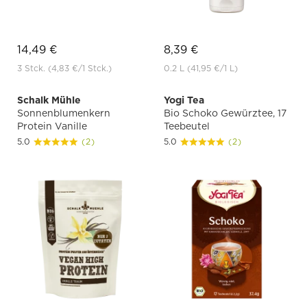
14,49 €
8,39 €
3 Stck.
(4,83 €
/1 Stck.)
0.2 L
(41,95 €
/1 L)
Schalk Mühle
Yogi Tea
Sonnenblumenkern
Bio Schoko Gewürztee, 17
Protein Vanille
Teebeutel
5.0
(2)
5.0
(2)