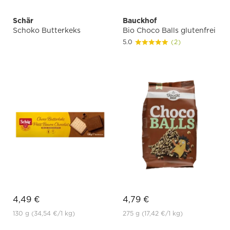
Schär
Bauckhof
Schoko Butterkeks
Bio Choco Balls glutenfrei
5.0
(2)
4,49 €
4,79 €
130 g
(34,54 €
/1 kg)
275 g
(17,42 €
/1 kg)