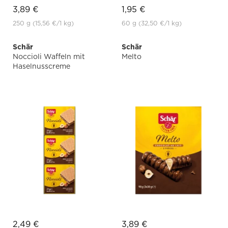
3,89 €
1,95 €
250 g
(15,56 €
/1 kg)
60 g
(32,50 €
/1 kg)
Schär
Schär
Noccioli Waffeln mit
Melto
Haselnusscreme
2,49 €
3,89 €