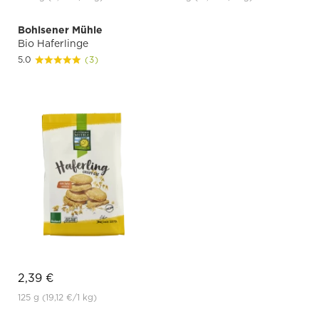
Bohlsener Mühle
Bio Haferlinge
5.0
(3)
2,39 €
125 g
(19,12 €
/1 kg)