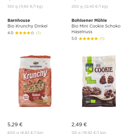
100 g
(11,90 €
/1 kg)
200 g
(12,45 €
/1 kg)
Barnhouse
Bohlsener Mühle
Bio Krunchy Dinkel
Bio Mini Cookie Schoko
Haselnuss
4.0
(1)
5.0
(1)
5,29 €
2,49 €
600 g
(8,82 €
/1 kg)
125 g
(19,92 €
/1 kg)