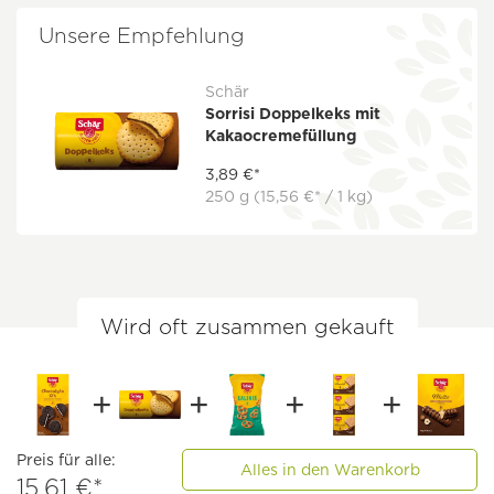
Unsere Empfehlung
Schär
Sorrisi Doppelkeks mit
Kakaocremefüllung
3,89 €*
250 g
(15,56 €* / 1 kg)
Wird oft zusammen gekauft
Preis für alle:
Alles in den Warenkorb
15,61 €*