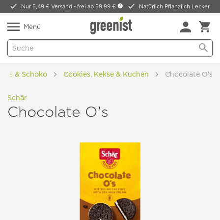
Nur 5,49 € Versand -
frei ab 59,99 €
Natürlich Pflanzlich Lecker
Menü
kies & Schoko
Cookies, Kekse & Kuchen
Chocolate O's
Schär
Chocolate O's