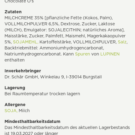
Chocolate O's
Zutaten
MILCHCREME 35% [pflanzliche Fette (Kokos, Palm),
VOLLMILCHPULVER 6,5%, Dextrose, Zucker, Laktose
(MILCH), Emulgator: SOJALECITHIN; natürliches Aroma],
Maisstärke, Zucker, Palmfett, Maismehl, Magerkakaopulver
5%,
SOJAMEHL,
Kartoffelstärke, VOLLMILCHPULVER,
Salz
,
Backtriebmittel: Ammoniumhydrogencarbonat,
Natriumhydrogencarbonat. Kann
Spuren
von
LUPINEN
enthalten
Inverkehrbringer
Dr. Schär GmbH, Winkelau 9, I-39014 Burgstall
Lagerung
Bei Raumtemperatur trocken lagern
Allergene
SOJA,
Milch
Mindesthaltbarkeitsdatum
Das Mindesthaltbarkeitsdatum des aktuellen Lagerbestands
ist 19.03.2027 oder länger