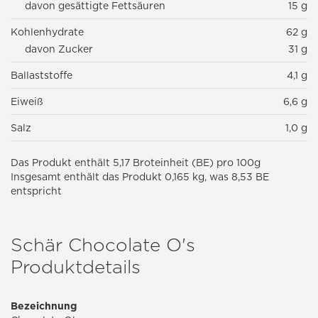
davon gesättigte Fettsäuren
15 g
Kohlenhydrate
62 g
davon Zucker
31 g
Ballaststoffe
4,1 g
Eiweiß
6,6 g
Salz
1,0 g
Das Produkt enthält 5,17 Broteinheit (BE) pro 100g
Insgesamt enthält das Produkt 0,165 kg, was 8,53 BE
entspricht
Schär Chocolate O's
Produktdetails
Bezeichnung