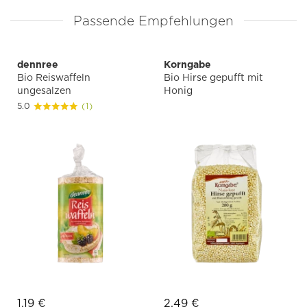
Passende Empfehlungen
dennree
Korngabe
Bio Reiswaffeln
Bio Hirse gepufft mit
ungesalzen
Honig
5.0
(1)
1,19 €
2,49 €