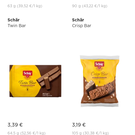
63 g
(39,52 €
/1 kg)
90 g
(43,22 €
/1 kg)
Schär
Schär
Twin Bar
Crisp Bar
3,39 €
3,19 €
64.5 g
(52,56 €
/1 kg)
105 g
(30,38 €
/1 kg)