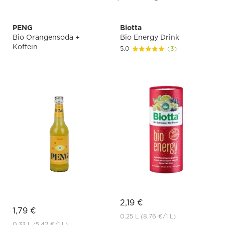
PENG
Biotta
Bio Orangensoda +
Bio Energy Drink
Koffein
5.0
(3)
2,19 €
1,79 €
0.25 L
(8,76 €
/1 L)
0.33 L
(5,42 €
/1 L)