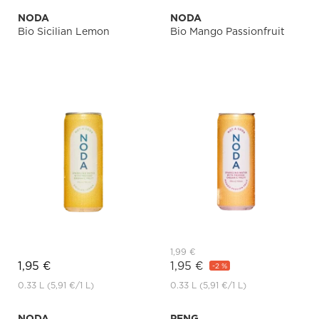
NODA
NODA
Bio Sicilian Lemon
Bio Mango Passionfruit
1,99 €
1,95 €
1,95 €
-2 %
0.33 L
(5,91 €
/1 L)
0.33 L
(5,91 €
/1 L)
NODA
PENG