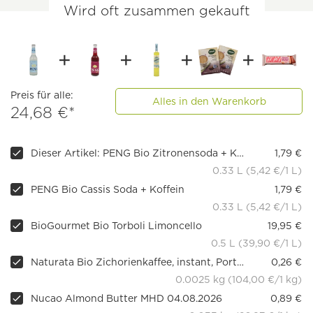
Wird oft zusammen gekauft
Preis für alle:
Alles in den Warenkorb
24,68 €*
Dieser Artikel: PENG Bio Zitronensoda + Koffein
1,79 €
0.33 L (5,42 €/1 L)
PENG Bio Cassis Soda + Koffein
1,79 €
0.33 L (5,42 €/1 L)
BioGourmet Bio Torboli Limoncello
19,95 €
0.5 L (39,90 €/1 L)
Naturata Bio Zichorienkaffee, instant, Portionsbeutel MHD 15.08.2026
0,26 €
0.0025 kg (104,00 €/1 kg)
Nucao Almond Butter MHD 04.08.2026
0,89 €