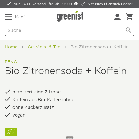
Nur 5,49 € Versand -
frei ab 59,99 €
Natürlich Pflanzlich Lecker
Menü
Home
Getränke & Tee
Bio Zitronensoda + Koffein
PENG
Bio Zitronensoda + Koffein
herb-spritzige Zitrone
Koffein aus Bio-Kaffeebohne
ohne Zuckerzusatz
vegan