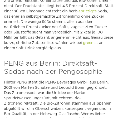
Zitronendirektsaft, Kohlensäure und das Bio-Koffein, mehr
nicht. Der Fruchtanteil liegt bei 4,5 Prozent Direktsaft. Statt
einer süßen Limonade entsteht ein herb-
spritziges
Soda,
das eher an selbstgemachte Zitronenlimo ohne Zucker
erinnert. Die wenige Süße stammt allein aus dem
natürlichen Fruchtzucker des Safts; zugesetzten Zucker
oder Süßstoffe sucht man vergeblich. Mit 2 kcal je 100
Milliliter fällt das Getränk angenehm leicht aus. Genau diese
kurze, ehrliche Zutatenliste wählen wir bei
greenist
an
einem Soft Drink sorgfältig aus.
PENG aus Berlin: Direktsaft-
Sodas nach der Pengosophie
Hinter PENG steht die PENG Beverages GmbH aus Berlin,
2021 von Marten Schulze und Leopold Bonin gegründet.
Das Zitronensoda war die Ur-Idee der Marke –
Sprudelwasser, ungesüßt, mit echtem Bio-
Zitronendirektsaft. Die Bio-Zitronen stammen aus Spanien,
abgefüllt wird in Oberschwaben, konsequent vegan und in
Bio-Qualität, in der Mehrweg-Glasflasche. Wer es lieber