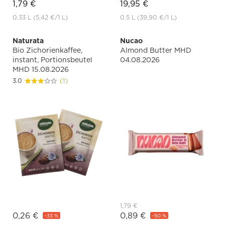
1,79 €
19,95 €
0.33 L
(5,42 €
/1 L)
0.5 L
(39,90 €
/1 L)
Naturata
Nucao
Bio Zichorienkaffee,
Almond Butter MHD
instant, Portionsbeutel
04.08.2026
MHD 15.08.2026
3.0
(1)
1,79 €
0,26 €
0,89 €
-33 %
-50 %