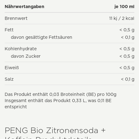
Nährwertangaben
je 100 ml
Brennwert
11 kj / 2 kcal
Fett
< 0,5 g
davon gesättigte Fettsäuren
< 0,1 g
Kohlenhydrate
< 0,5 g
davon Zucker
< 0,5 g
Eiweiß
< 0,5 g
Salz
< 0,1 g
Das Produkt enthält 0,03 Broteinheit (BE) pro 100g
Insgesamt enthält das Produkt 0,33 L, was 0,11 BE
entspricht
PENG Bio Zitronensoda +