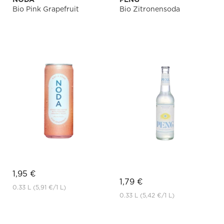
Bio Pink Grapefruit
Bio Zitronensoda
1,95 €
1,79 €
0.33 L
(5,91 €
/1 L)
0.33 L
(5,42 €
/1 L)