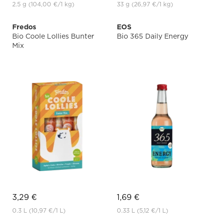
2.5 g
(104,00 €
/1 kg)
33 g
(26,97 €
/1 kg)
Fredos
EOS
Bio Coole Lollies Bunter
Bio 365 Daily Energy
Mix
3,29 €
1,69 €
0.3 L
(10,97 €
/1 L)
0.33 L
(5,12 €
/1 L)