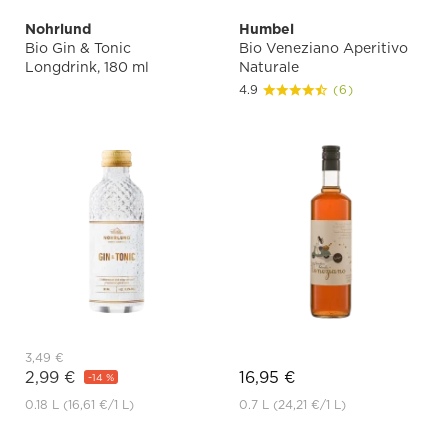
Nohrlund
Humbel
Bio Gin & Tonic
Bio Veneziano Aperitivo
Longdrink, 180 ml
Naturale
4.9
(6)
3,49 €
2,99 €
16,95 €
-14 %
0.18 L
(16,61 €
/1 L)
0.7 L
(24,21 €
/1 L)