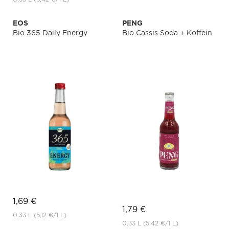
EOS
PENG
Bio 365 Daily Energy
Bio Cassis Soda + Koffein
1,69 €
1,79 €
0.33 L
(5,12 €
/1 L)
0.33 L
(5,42 €
/1 L)