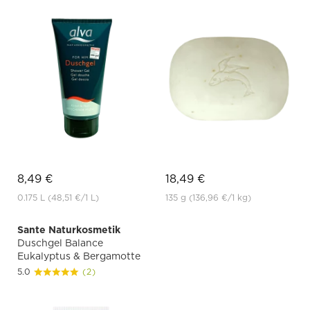
8,49 €
18,49 €
0.175 L
(48,51 €
/1 L)
135 g
(136,96 €
/1 kg)
Sante Naturkosmetik
Duschgel Balance
Eukalyptus & Bergamotte
5.0
(2)