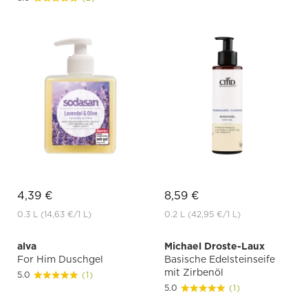
4,39 €
8,59 €
0.3 L
(14,63 €
/1 L)
0.2 L
(42,95 €
/1 L)
alva
Michael Droste-Laux
For Him Duschgel
Basische Edelsteinseife
mit Zirbenöl
5.0
(1)
5.0
(1)