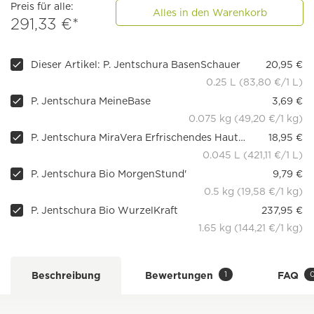
Preis für alle:
Alles in den Warenkorb
291,33 €*
Dieser Artikel: P. Jentschura BasenSchauer
20,95 €
0.25 L (83,80 €/1 L)
P. Jentschura MeineBase
3,69 €
0.075 kg (49,20 €/1 kg)
P. Jentschura MiraVera Erfrischendes Hautwasser
18,95 €
0.045 L (421,11 €/1 L)
P. Jentschura Bio MorgenStund'
9,79 €
0.5 kg (19,58 €/1 kg)
P. Jentschura Bio WurzelKraft
237,95 €
1.65 kg (144,21 €/1 kg)
1
Beschreibung
Bewertungen
FAQ