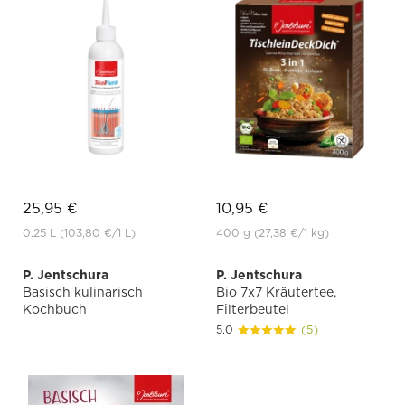
25,95 €
10,95 €
0.25 L
(103,80 €
/1 L)
400 g
(27,38 €
/1 kg)
P. Jentschura
P. Jentschura
Basisch kulinarisch
Bio 7x7 Kräutertee,
Kochbuch
Filterbeutel
5.0
(5)