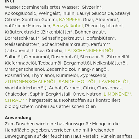
INCI
Wasser (demineralisiertes Wasser), Glyzerin*,
Kokosglucosid, Weingeist, Inulin, Lauryl Glucoside, Stearyl
Citrate, Xanthan Gummi,
KAMPFER,
Guar, Aloe Vera*,
natürliche Mineralien,
Benzylalkohol,
Phenethylalkohol,
Kräuterextrakte (Birkenblätter*, Bohnenkraut*,
Borretschkraut*, Gänsefingerkraut*, Hopfenblüten*,
Melissenblätter*, Schachtelhalmkraut*), Parfum**
(Zitronenöl, Litsea Cubeba,
LATSCHENKIEFERNÖL,
Salbeiöl, Geraniumöl, Rosenholzöl, Sternanisöl, Zitronellöl,
Kiefernnadelöl, Teebaumöl, Bergamottöl, Nelkenblätteröl,
Orangenschalenöl, Zedernholzöl, Ylang-Ylangöl,
Rosmarinöl, Thymianöl, Kümmelöl, Zypressenöl,
ZITRONENSCHALENÖL,
SANDELHOLZÖL,
LAVENDELÖL,
Wachholderbeeröl), Achat, Carneol, Citrin, Chrysopras,
Chalcedon, Saphir, Bergkristall, Onyx, Natron,
LIMONENE**,
CITRAL** *
hergestellt aus Rohstoffen aus kontrolliert
biologischem Anbau aus ätherischen Ölen
Anwendung
Zum Duschen wird eine haselnussgroße Menge in die
Handfläche gegeben, verrieben und mit kreisenden
Bewegungen auf der feuchten Haut verteilt. Für ein sanftes