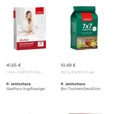
41,65 €
10,49 €
1 Stck.
(41,65 €
/1 Stck.)
100 g
(104,90 €
/1 kg)
P. Jentschura
P. Jentschura
SkalPuro Kopfhautgel
Bio TischleinDeckDich