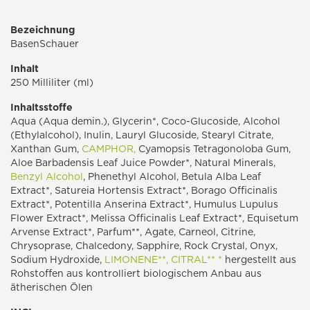
Bezeichnung
BasenSchauer
Inhalt
250 Milliliter (ml)
Inhaltsstoffe
Aqua (Aqua demin.), Glycerin*, Coco-Glucoside, Alcohol
(Ethylalcohol), Inulin, Lauryl Glucoside, Stearyl Citrate,
Xanthan Gum,
CAMPHOR,
Cyamopsis Tetragonoloba Gum,
Aloe Barbadensis Leaf Juice Powder*, Natural Minerals,
Benzyl Alcohol
, Phenethyl Alcohol, Betula Alba Leaf
Extract*, Satureia Hortensis Extract*, Borago Officinalis
Extract*, Potentilla Anserina Extract*, Humulus Lupulus
Flower Extract*, Melissa Officinalis Leaf Extract*, Equisetum
Arvense Extract*, Parfum**, Agate, Carneol, Citrine,
Chrysoprase, Chalcedony, Sapphire, Rock Crystal, Onyx,
Sodium Hydroxide,
LIMONENE**,
CITRAL** *
hergestellt aus
Rohstoffen aus kontrolliert biologischem Anbau aus
ätherischen Ölen