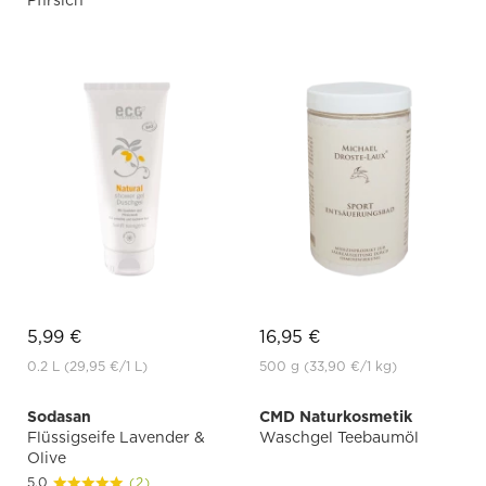
Pfirsich
5,99 €
16,95 €
0.2 L
(29,95 €
/1 L)
500 g
(33,90 €
/1 kg)
Sodasan
CMD Naturkosmetik
Flüssigseife Lavender &
Waschgel Teebaumöl
Olive
5.0
(2)