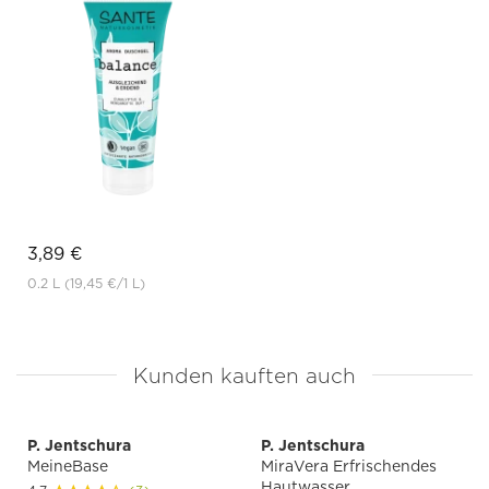
3,89 €
0.2 L
(19,45 €
/1 L)
Kunden kauften auch
P. Jentschura
P. Jentschura
MeineBase
MiraVera Erfrischendes
Hautwasser