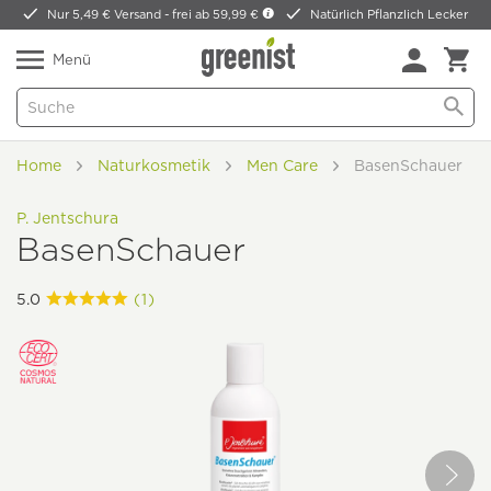
Nur 5,49 € Versand -
frei ab 59,99 €
Natürlich Pflanzlich Lecker
Menü
Home
Naturkosmetik
Men Care
BasenSchauer
P. Jentschura
BasenSchauer
5.0
(1)