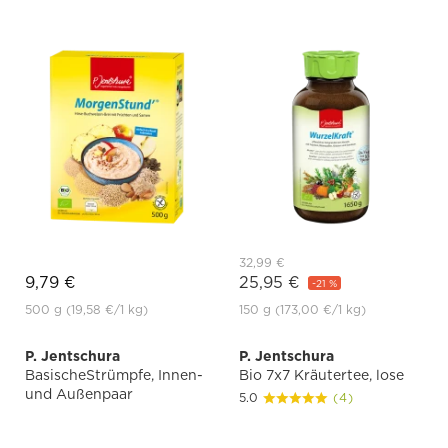
32,99 €
9,79 €
25,95 €
-21 %
500 g
(19,58 €
/1 kg)
150 g
(173,00 €
/1 kg)
P. Jentschura
P. Jentschura
BasischeStrümpfe, Innen-
Bio 7x7 Kräutertee, lose
und Außenpaar
5.0
(4)