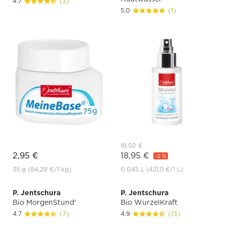
4.7
(3)
5.0
(1)
19,50 €
2,95 €
18,95 €
-2 %
35 g
(84,29 €
/1 kg)
0.045 L
(421,11 €
/1 L)
P. Jentschura
P. Jentschura
Bio MorgenStund'
Bio WurzelKraft
4.7
(7)
4.9
(13)