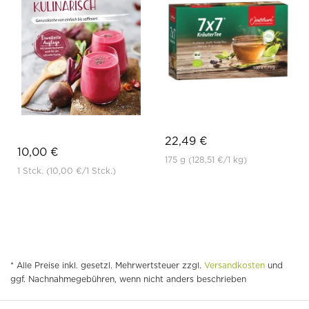
22,49 €
10,00 €
175 g
(128,51 €
/1 kg)
1 Stck.
(10,00 €
/1 Stck.)
* Alle Preise inkl. gesetzl. Mehrwertsteuer zzgl.
Versandkosten
und
ggf. Nachnahmegebühren, wenn nicht anders beschrieben