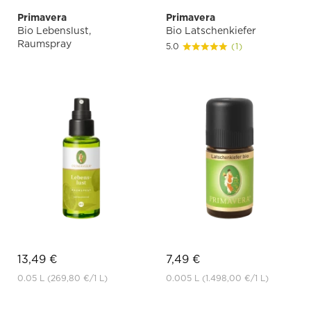
Primavera
Primavera
Bio Lebenslust,
Bio Latschenkiefer
Raumspray
5.0
(1)
13,49 €
7,49 €
0.05 L
(269,80 €
/1 L)
0.005 L
(1.498,00 €
/1 L)