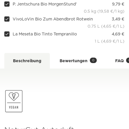
P. Jentschura Bio MorgenStund'
9,79 €
0.5 kg (19,58 €/1 kg)
VivoLoVin Bio Zum Abendbrot Rotwein
3,49 €
0.75 L (4,65 €/1 L)
La Meseta Bio Tinto Tempranillo
4,69 €
1 L (4,69 €/1 L)
0
Beschreibung
Bewertungen
FAQ