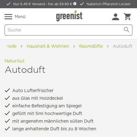
Nur 5,49 € Versand -
frei ab 59,99 €
Natürlich Pflanzlich Lecker
Menü
 & Mode
Haushalt & Wohnen
Raumdüfte
Autoduft
NaturGut
Autoduft
Auto Lufterfrischer
aus Glas mit Holzdeckel
einfache Befestigung am Spiegel
gefüllt mit 5ml hochwertige Duft
mit angenehm männlichen süßen Duft
lange anhaltende Duft bis zu 8 Wochen