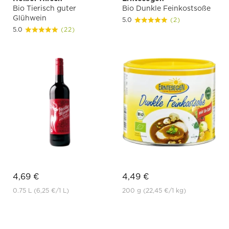
Bio Tierisch guter
Bio Dunkle Feinkostsoße
Glühwein
5.0
(2)
5.0
(22)
4,69 €
4,49 €
0.75 L
(6,25 €
/1 L)
200 g
(22,45 €
/1 kg)