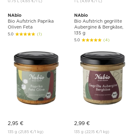
0.75 L
(4,65 €
/1 L)
1 L
(4,69 €
/1 L)
NAbio
NAbio
Bio Aufstrich Paprika
Bio Aufstrich gegrillte
Oliven Feta
Aubergine & Bergkäse,
135 g
5.0
(1)
5.0
(4)
2,95 €
2,99 €
135 g
(21,85 €
/1 kg)
135 g
(22,15 €
/1 kg)