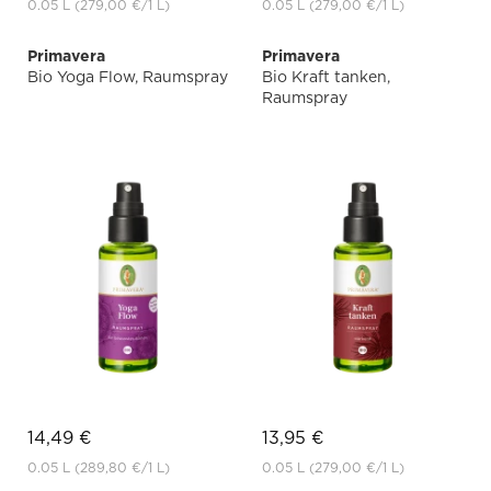
0.05 L
(279,00 €
/1 L)
0.05 L
(279,00 €
/1 L)
Primavera
Primavera
Bio Yoga Flow, Raumspray
Bio Kraft tanken,
Raumspray
14,49 €
13,95 €
0.05 L
(289,80 €
/1 L)
0.05 L
(279,00 €
/1 L)