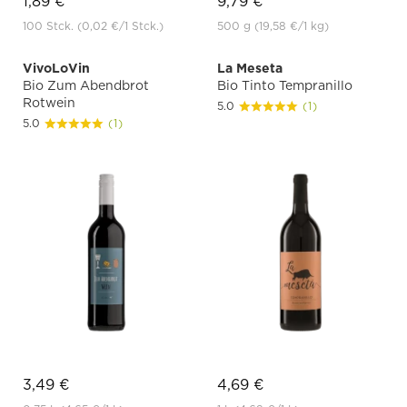
1,89 €
9,79 €
100 Stck.
(0,02 €
/1 Stck.)
500 g
(19,58 €
/1 kg)
VivoLoVin
La Meseta
Bio Zum Abendbrot
Bio Tinto Tempranillo
Rotwein
5.0
(1)
5.0
(1)
3,49 €
4,69 €