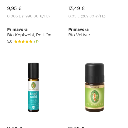
9,95 €
13,49 €
0.005 L
(1.990,00 €
/1 L)
0.05 L
(269,80 €
/1 L)
Primavera
Primavera
Bio Kopfwohl, Roll-On
Bio Vetiver
5.0
(1)