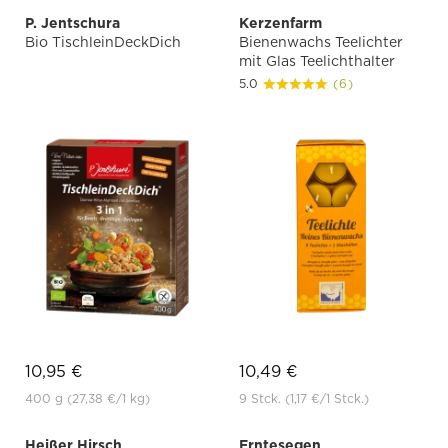
P. Jentschura
Kerzenfarm
Bio TischleinDeckDich
Bienenwachs Teelichter
mit Glas Teelichthalter
5.0
(6)
10,95 €
10,49 €
400 g
(27,38 €
/1 kg)
9 Stck.
(1,17 €
/1 Stck.)
Heißer Hirsch
Erntesegen