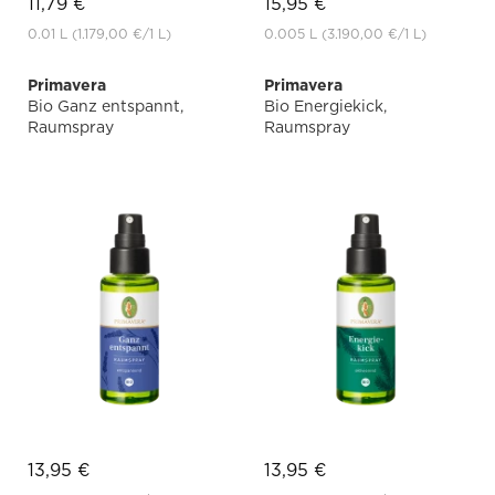
11,79 €
15,95 €
0.01 L
(1.179,00 €
/1 L)
0.005 L
(3.190,00 €
/1 L)
Primavera
Primavera
Bio Ganz entspannt,
Bio Energiekick,
Raumspray
Raumspray
13,95 €
13,95 €