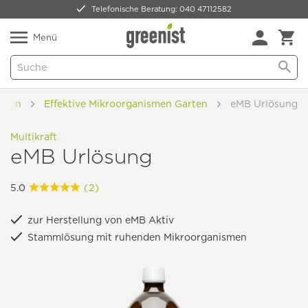
Telefonische Beratung: 040 47112582
Nur 5,49 € Versand -
frei ab 59,99 €
Natürlich Pflanzlich Lecker
Menü
arten
Effektive Mikroorganismen Garten
eMB Urlösung
Multikraft
eMB Urlösung
5.0
(2)
zur Herstellung von eMB Aktiv
Stammlösung mit ruhenden Mikroorganismen