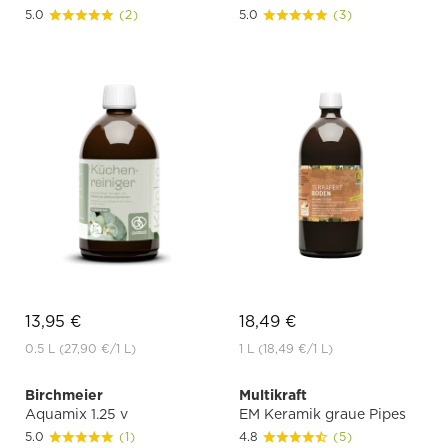
5.0
(2)
5.0
(3)
13,95 €
18,49 €
0.5 L
(27,90 €
/1 L)
1 L
(18,49 €
/1 L)
Birchmeier
Multikraft
Aquamix 1.25 v
EM Keramik graue Pipes
5.0
(1)
4.8
(5)