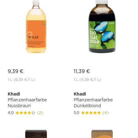
9,39 €
11,39 €
1 L
(9,39 €
/1 L)
1 L
(11,39 €
/1 L)
Khadi
Khadi
Pflanzenhaarfarbe
Pflanzenhaarfarbe
Nussbraun
Dunkelblond
4.0
(2)
5.0
(4)