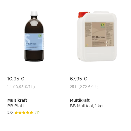
10,95 €
67,95 €
1 L
(10,95 €
/1 L)
25 L
(2,72 €
/1 L)
Multikraft
Multikraft
BB Blatt
BB Multical, 1 kg
5.0
(1)