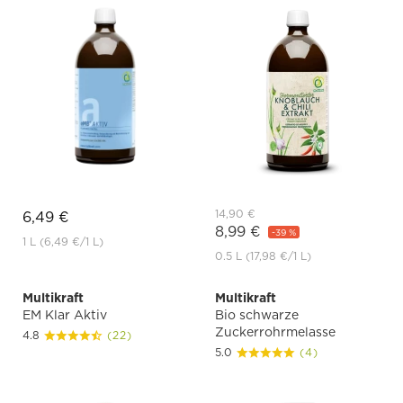
14,90 €
6,49 €
8,99 €
-39 %
1 L
(6,49 €
/1 L)
0.5 L
(17,98 €
/1 L)
Multikraft
Multikraft
EM Klar Aktiv
Bio schwarze
Zuckerrohrmelasse
4.8
(22)
5.0
(4)