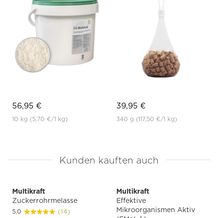
56,95 €
39,95 €
10 kg
(5,70 €
/1 kg)
340 g
(117,50 €
/1 kg)
Kunden kauften auch
Multikraft
Multikraft
Zuckerrohrmelasse
Effektive
Mikroorganismen Aktiv
5.0
(14)