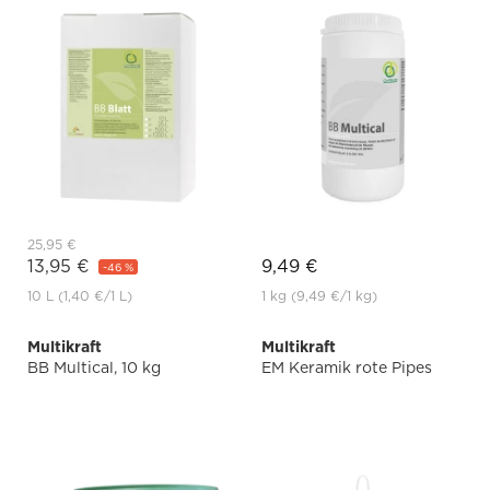
25,95 €
13,95 €
9,49 €
-46 %
10 L
(1,40 €
/1 L)
1 kg
(9,49 €
/1 kg)
Multikraft
Multikraft
BB Multical, 10 kg
EM Keramik rote Pipes