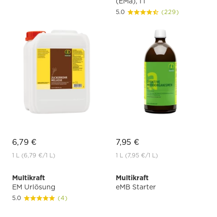
(EMa), 1 l
5.0
(229)
6,79 €
7,95 €
1 L
(6,79 €
/1 L)
1 L
(7,95 €
/1 L)
Multikraft
Multikraft
EM Urlösung
eMB Starter
5.0
(4)