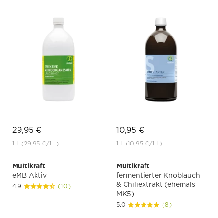
29,95 €
10,95 €
1 L
(29,95 €
/1 L)
1 L
(10,95 €
/1 L)
Multikraft
Multikraft
eMB Aktiv
fermentierter Knoblauch
& Chiliextrakt (ehemals
4.9
(10)
MK5)
5.0
(8)