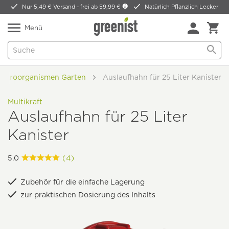
Nur 5,49 € Versand -
frei ab 59,99 €
Natürlich Pflanzlich Lecker
Menü
 Mikroorganismen Garten
Auslaufhahn für 25 Liter Kanister
Multikraft
Auslaufhahn für 25 Liter
Kanister
5.0
(4)
Zubehör für die einfache Lagerung
zur praktischen Dosierung des Inhalts