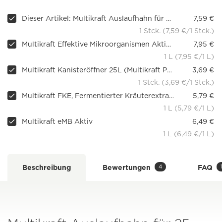
Dieser Artikel: Multikraft Auslaufhahn für 25 Liter Kanister
7,59 €
1 Stck. (7,59 €/1 Stck.)
Multikraft Effektive Mikroorganismen Aktiv (EMa), 1 l
7,95 €
1 L (7,95 €/1 L)
Multikraft Kanisteröffner 25L (Multikraft Produkte)
3,69 €
1 Stck. (3,69 €/1 Stck.)
Multikraft FKE, Fermentierter Kräuterextrakt
5,79 €
1 L (5,79 €/1 L)
Multikraft eMB Aktiv
6,49 €
1 L (6,49 €/1 L)
4
Beschreibung
Bewertungen
FAQ