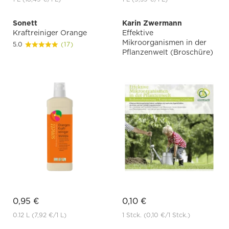
Sonett
Karin Zwermann
Kraftreiniger Orange
Effektive
Mikroorganismen in der
5.0
(17)
Pflanzenwelt (Broschüre)
0,95 €
0,10 €
0.12 L
(7,92 €
/1 L)
1 Stck.
(0,10 €
/1 Stck.)