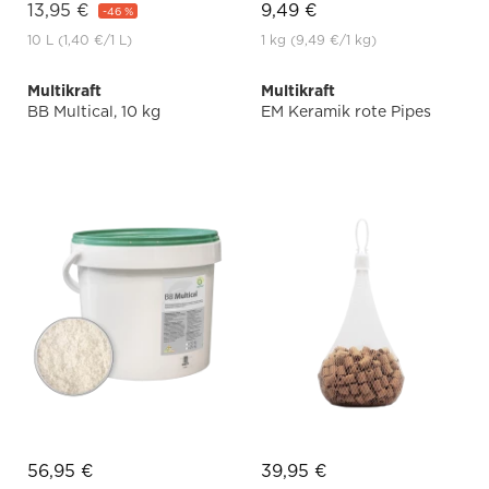
13,95 €
9,49 €
-46 %
10 L
(1,40 €
/1 L)
1 kg
(9,49 €
/1 kg)
Multikraft
Multikraft
BB Multical, 10 kg
EM Keramik rote Pipes
56,95 €
39,95 €