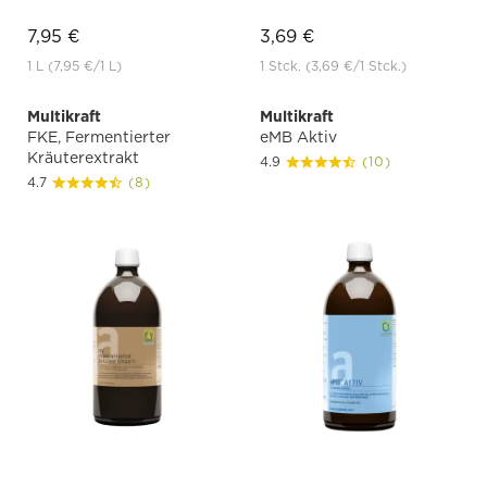
7,95 €
3,69 €
1 L
(7,95 €
/1 L)
1 Stck.
(3,69 €
/1 Stck.)
Multikraft
Multikraft
FKE, Fermentierter
eMB Aktiv
Kräuterextrakt
4.9
(10)
4.7
(8)