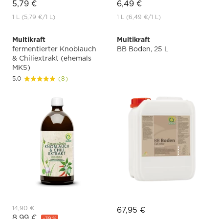
5,79 €
6,49 €
1 L
(5,79 €
/1 L)
1 L
(6,49 €
/1 L)
Multikraft
Multikraft
fermentierter Knoblauch
BB Boden, 25 L
& Chiliextrakt (ehemals
MK5)
5.0
(8)
14,90 €
67,95 €
8,99 €
-39 %