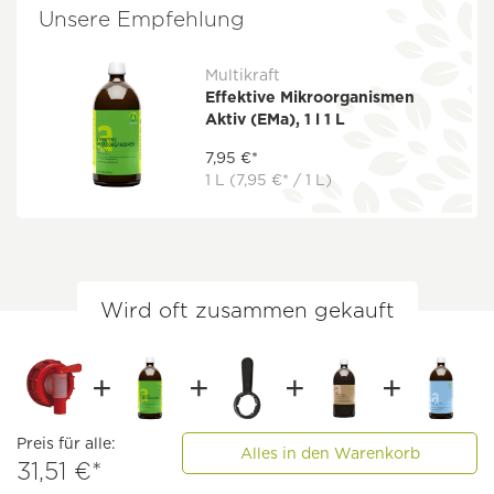
Unsere Empfehlung
Multikraft
Effektive Mikroorganismen
Aktiv (EMa), 1 l 1 L
7,95 €*
1 L
(7,95 €* / 1 L)
Wird oft zusammen gekauft
Preis für alle:
Alles in den Warenkorb
31,51 €*