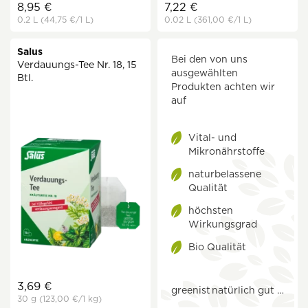
8,95 €
7,22 €
0.2 L
(44,75 €
/1 L)
0.02 L
(361,00 €
/1 L)
Salus
Bei den von uns
Verdauungs-Tee Nr. 18, 15
ausgewählten
Btl.
Produkten achten wir
auf
Vital- und
Mikronährstoffe
naturbelassene
Qualität
höchsten
Wirkungsgrad
Bio Qualität
3,69 €
greenist
natürlich gut …
30 g
(123,00 €
/1 kg)