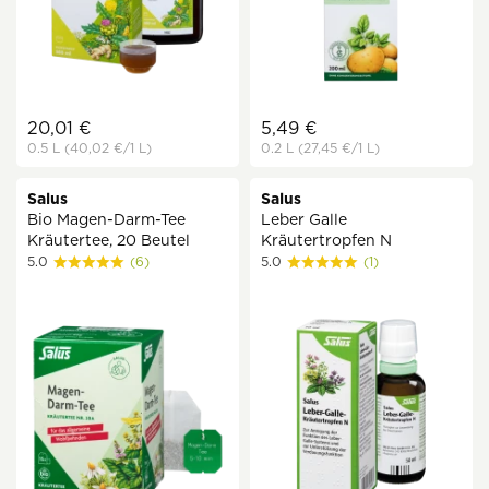
20,01 €
5,49 €
0.5 L
(40,02 €
/1 L)
0.2 L
(27,45 €
/1 L)
Salus
Salus
Bio Magen-Darm-Tee
Leber Galle
Kräutertee, 20 Beutel
Kräutertropfen N
5.0
(6)
5.0
(1)