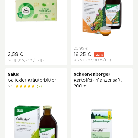
20,95 €
2,59 €
16,25 €
-22 %
30 g
(86,33 €
/1 kg)
0.25 L
(65,00 €
/1 L)
Salus
Schoenenberger
Gallexier Kräuterbitter
Kartoffel-Pflanzensaft,
200ml
5.0
(2)