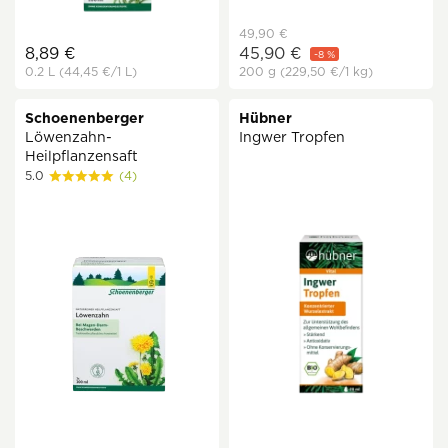
49,90 €
8,89 €
45,90 €
-8 %
0.2 L
(44,45 €
/1 L)
200 g
(229,50 €
/1 kg)
Schoenenberger
Hübner
Löwenzahn-
Ingwer Tropfen
Heilpflanzensaft
5.0
(4)