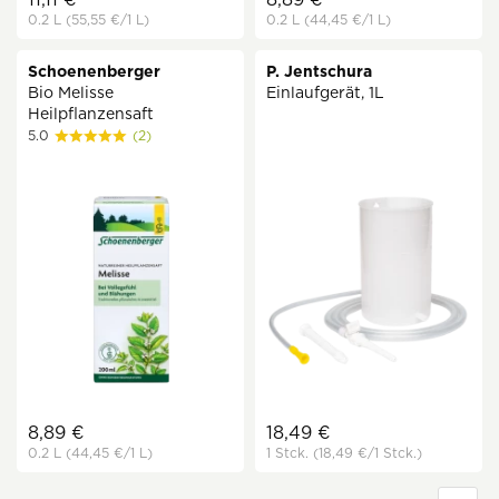
0.2 L
(55,55 €
/1 L)
0.2 L
(44,45 €
/1 L)
Schoenenberger
P. Jentschura
Bio Melisse
Einlaufgerät, 1L
Heilpflanzensaft
5.0
(2)
8,89 €
18,49 €
0.2 L
(44,45 €
/1 L)
1 Stck.
(18,49 €
/1 Stck.)