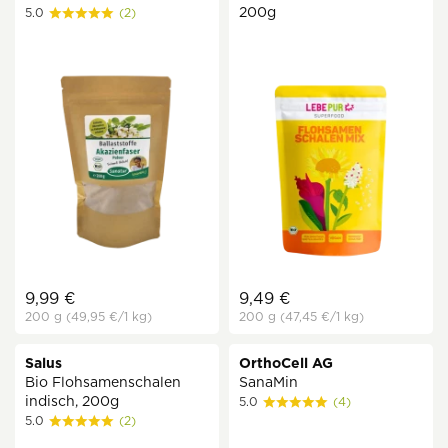
200g
5.0
(2)
9,99 €
9,49 €
200 g
(49,95 €
/1 kg)
200 g
(47,45 €
/1 kg)
Salus
OrthoCell AG
Bio Flohsamenschalen
SanaMin
indisch, 200g
5.0
(4)
5.0
(2)