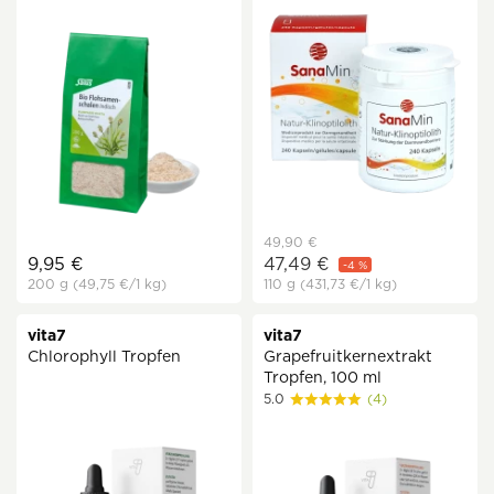
49,90 €
9,95 €
47,49 €
-4 %
200 g
(49,75 €
/1 kg)
110 g
(431,73 €
/1 kg)
vita7
vita7
Chlorophyll Tropfen
Grapefruitkernextrakt
Tropfen, 100 ml
5.0
(4)