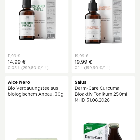
11,99 €
19,99 €
14,99 €
19,99 €
0.05 L
(299,80 €
/1 L)
0.1 L
(199,90 €
/1 L)
Alce Nero
Salus
Bio Verdauungstee aus
Darm-Care Curcuma
biologischem Anbau, 30g
Bioaktiv Tonikum 250ml
MHD 31.08.2026