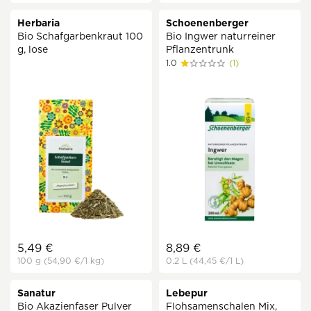
Herbaria
Schoenenberger
Bio Schafgarbenkraut 100
Bio Ingwer naturreiner
g, lose
Pflanzentrunk
1.0
(1)
5,49 €
8,89 €
100 g
(54,90 €
/1 kg)
0.2 L
(44,45 €
/1 L)
Sanatur
Lebepur
Bio Akazienfaser Pulver
Flohsamenschalen Mix,