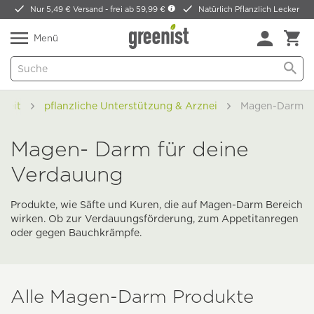
Nur 5,49 € Versand -
frei ab 59,99 €
Natürlich Pflanzlich Lecker
Menü
heit
pflanzliche Unterstützung & Arznei
Magen-Darm
Magen- Darm für deine
Verdauung
Produkte, wie Säfte und Kuren, die auf Magen-Darm Bereich
wirken. Ob zur Verdauungsförderung, zum Appetitanregen
oder gegen Bauchkrämpfe.
Alle Magen-Darm Produkte