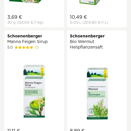
3,69 €
10,49 €
30 g
(123,00 €
/1 kg)
0.05 L
(209,80 €
/1 L)
Schoenenberger
Schoenenberger
Manna Feigen Sirup
Bio Wermut
Heilpflanzensaft
5.0
(1)
11,11 €
8,89 €