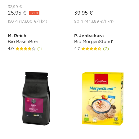
32,99 €
25,95 €
39,95 €
-21 %
150 g
(173,00 €
/1 kg)
90 g
(443,89 €
/1 kg)
M. Reich
P. Jentschura
Bio BasenBrei
Bio MorgenStund'
4.0
(1)
4.7
(7)