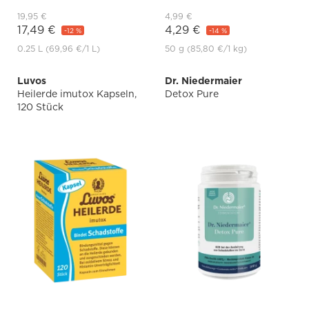
19,95 €
4,99 €
17,49 €
4,29 €
-12 %
-14 %
0.25 L
(69,96 €
/1 L)
50 g
(85,80 €
/1 kg)
Luvos
Dr. Niedermaier
Heilerde imutox Kapseln,
Detox Pure
120 Stück