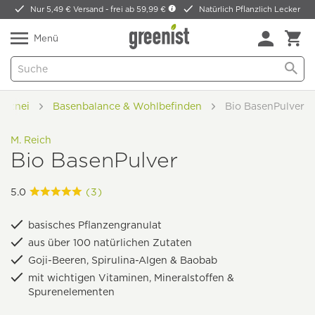
Nur 5,49 € Versand -
frei ab 59,99 €
Natürlich Pflanzlich Lecker
Menü
Arznei
Basenbalance & Wohlbefinden
Bio BasenPulver
M. Reich
Bio BasenPulver
5.0
(3)
basisches Pflanzengranulat
aus über 100 natürlichen Zutaten
Goji-Beeren, Spirulina-Algen & Baobab
mit wichtigen Vitaminen, Mineralstoffen &
Spurenelementen