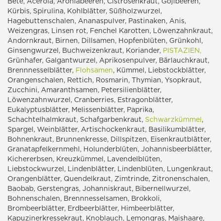
Bete, Acerola, Aroniabeeren, Cistrosenkraut, Gojibeeren,
Kürbis, Spirulina, Kohlblätter, Süßholzwurzel,
Hagebuttenschalen, Ananaspulver, Pastinaken, Anis,
Weizengras, Linsen rot, Fenchel Karotten, Löwenzahnkraut,
Andornkraut, Birnen, Dillsamen, Hopfenblüten, Grünkohl,
Ginsengwurzel, Buchweizenkraut, Koriander,
PISTAZIEN,
Grünhafer, Galgantwurzel, Aprikosenpulver, Bärlauchkraut,
Brennnesselblätter,
Flohsamen
, Kümmel, Liebstockblätter,
Orangenschalen, Rettich, Rosmarin, Thymian, Ysopkraut,
Zucchini, Amaranthsamen, Petersilienblätter,
Löwenzahnwurzel, Cranberries, Estragonblätter,
Eukalyptusblätter, Melissenblätter, Paprika,
Schachtelhalmkraut, Schafgarbenkraut,
Schwarzkümmel
,
Spargel, Weinblätter, Artischockenkraut, Basilikumblätter,
Bohnenkraut, Brunnenkresse, Dillspitzen, Eisenkrautblätter,
Granatapfelkernmehl, Holunderblüten, Johannisbeerblätter,
Kichererbsen, Kreuzkümmel, Lavendelblüten,
Liebstockwurzel, Lindenblätter, Lindenblüten, Lungenkraut,
Orangenblätter, Quendelkraut, Zimtrinde, Zitronenschalen,
Baobab, Gerstengras, Johanniskraut, Bibernellwurzel,
Bohnenschalen, Brennnesselsamen, Brokkoli,
Brombeerblätter, Erdbeerblätter, Himbeerblätter,
Kapuzinerkressekraut, Knoblauch, Lemongras, Maishaare,