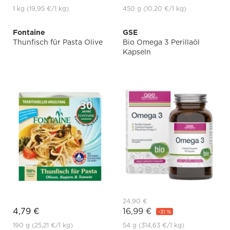
1 kg
(19,95 €
/1 kg)
450 g
(10,20 €
/1 kg)
Fontaine
GSE
Thunfisch für Pasta Olive
Bio Omega 3 Perillaöl
Kapseln
24,90 €
4,79 €
16,99 €
-31 %
190 g
(25,21 €
/1 kg)
54 g
(314,63 €
/1 kg)