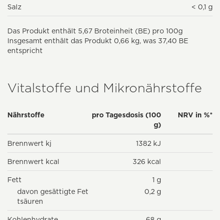
Salz
< 0,1 g
Das Produkt enthält 5,67 Broteinheit (BE) pro 100g
Insgesamt enthält das Produkt 0,66 kg, was 37,40 BE
entspricht
Vitalstoffe und Mikronährstoffe
Nährstoffe
pro Tagesdosis (100
NRV in %*
g)
Brennwert kj
1382 kJ
Brennwert kcal
326 kcal
Fett
1 g
davon gesättigte Fet
0,2 g
tsäuren
Kohlenhydrate
68 g