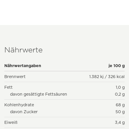
Nährwerte
Nährwertangaben
je 100 g
Brennwert
1.382 kj / 326 kcal
Fett
1,0 g
davon gesättigte Fettsäuren
0,2 g
Kohlenhydrate
68 g
davon Zucker
50 g
Eiweiß
3,4 g