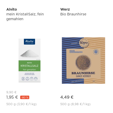
Alvito
Werz
mein KristallSalz, fein
Bio Braunhirse
gemahlen
9,90 €
1,95 €
4,49 €
-80 %
500 g
(3,90 €
/1 kg)
500 g
(8,98 €
/1 kg)