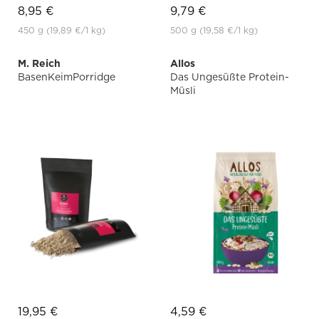
8,95 €
9,79 €
450 g
(19,89 €
/1 kg)
500 g
(19,58 €
/1 kg)
M. Reich
Allos
BasenKeimPorridge
Das Ungesüßte Protein-
Müsli
19,95 €
4,59 €