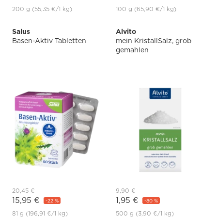
200 g
(55,35 €
/1 kg)
100 g
(65,90 €
/1 kg)
Salus
Alvito
Basen-Aktiv Tabletten
mein KristallSalz, grob
gemahlen
20,45 €
9,90 €
15,95 €
1,95 €
-22 %
-80 %
81 g
(196,91 €
/1 kg)
500 g
(3,90 €
/1 kg)