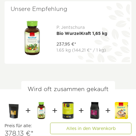
Unsere Empfehlung
P. Jentschura
Bio WurzelKraft 1,65 kg
237,95 €*
1.65 kg
(144,21 €* / 1 kg)
Wird oft zusammen gekauft
Preis für alle:
Alles in den Warenkorb
378,13 €*