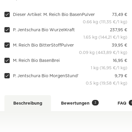
Dieser Artikel: M. Reich Bio BasenPulver
73,49 €
0.66 kg (111,35 €/1 kg)
P. Jentschura Bio WurzelKraft
237,95 €
1.65 kg (144,21 €/1 kg)
M. Reich Bio BitterStoffPulver
39,95 €
0.09 kg (443,89 €/1 kg)
M. Reich Bio BasenBrei
16,95 €
1 kg (16,95 €/1 kg)
P. Jentschura Bio MorgenStund'
9,79 €
0.5 kg (19,58 €/1 kg)
3
Beschreibung
Bewertungen
FAQ